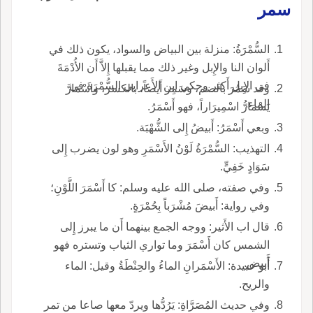
سمر
السُّمْرَةُ: منزلة بين البياض والسواد، يكون ذلك في
أَلوان النا والإِبل وغير ذلك مما يقبلها إِلاَّ أَن الأُدْمَةَ
في الإِبل أَكثر وحكى ابن الأَعرابي السُّمْرَةَ في
وقد سَمُرَ بالضم، وسَمِر أَيضاً، بالكسر، واسْمَارَّ
الماء.
يَسْمَارُّ اسْمِيرَاراً، فهو أَسْمَرُ.
وبعي أَسْمَرُ: أَبيضُ إِلى الشُّهْبَة.
التهذيب: السُّمْرَةُ لَوْنُ الأَسْمَرِ وهو لون يضرب إِلى
سَوَادٍ خَفِيٍّ.
وفي صفته، صلى الله عليه وسلم: كا أَسْمَرَ اللَّوْنِ؛
وفي رواية: أَبيضَ مُشْرَباً بِحُمْرَةٍ.
قال اب الأَثير: ووجه الجمع بينهما أَن ما يبرز إِلى
الشمس كان أَسْمَرَ وما تواري الثياب وتستره فهو
أَبيض.
أَبو عبيدة: الأَسْمَرانِ الماءُ والحِنْطَةُ وقيل: الماء
والريح.
وفي حديث المُصَرَّاةِ: يَرُدُّها ويردّ معها صاعا من تمر