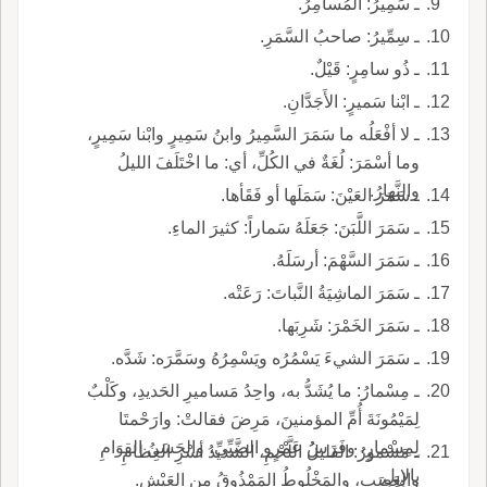
ـ سَمِيرُ: المُسامِرُ.
ـ سِمِّيرُ: صاحبُ السَّمَرِ.
ـ ذُو سامِرٍ: قَيْلٌ.
ـ ابْنا سَميرٍ: الأَجَدَّانِ.
ـ لا أفْعَلُه ما سَمَرَ السَّمِيرُ وابنُ سَمِيرٍ وابْنا سَمِيرٍ،
وما أسْمَرَ: لُغَةٌ في الكُلِّ، أي: ما اخْتَلَفَ الليلُ
والنَّهارُ.
ـ سَمَرَ العَيْنَ: سَمَلَها أو فَقَأها.
ـ سَمَرَ اللَّبَنَ: جَعَلَهُ سَماراً: كثيرَ الماءِ.
ـ سَمَرَ السَّهْمَ: أرسَلَهُ.
ـ سَمَرَ الماشِيَةُ النَّباتَ: رَعَتْه.
ـ سَمَرَ الخَمْرَ: شَرِبَها.
ـ سَمَرَ الشيءَ يَسْمُرُه ويَسْمِرُهُ وسَمَّرَه: شَدَّه.
ـ مِسْمارُ: ما يُشَدُّ به، واحِدُ مَساميرِ الحَديدِ، وكَلْبٌ
لِمَيْمُونَةَ أُمِّ المؤمنينَ، مَرِضَ فقالتْ: وارَحْمتَا
لِمِسْمارٍ، وفَرَسُ عَمْرٍو الضَّبِّيِّ، والحَسَنُ القِوَامِ
ـ مَسْمورُ: القليلُ اللَّحْمِ، الشديدُ أسْرِ العِظامِ
بالإِبِلِ.
والعَصَبِ، والمَخْلُوطُ المَمْذُوقُ من العَيْشِ.