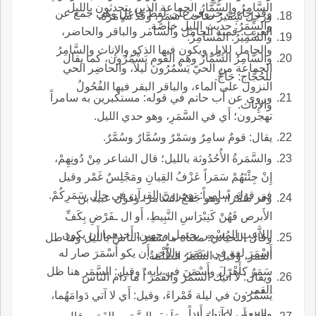
السَّامِرُ والسُّمَّارُ الجماعة الذين يتحدثون بالليل
وقد جاءت حروف على لفظ فاعِلٍ وهي جمع عن
ورجل سِمِّيرٌ صاحبُ سَمَرٍ، وقد سَامَرَهُ.
والسِّمَرُ: حديث الليل خاصة.
العرب: فمنه الجامل والسامر والباقر والحاضر،
والسَّمِيرُ: المُسَامِرُ.
والجامل للإِبل ويكون فيها الذكو والإِناث والسَّامِرُ
والسَّامِرُ السُّمَّارُ وهم القوم يَسْمُرُون، كما يقال
الجماعة من الحيّ يَسْمُرُونَ ليلاً، والحاضِر الحي
للحُجَّاج: حَاجٌّ.
النزول على الماء، والباقر البقر فيها الفُحُولُ
وروي عن أَب حاتم في قوله: مستكبرين به سامراً
والإِناث.
تهجرون؛ أَي في السَّمَرِ، وهو حدي الليل.
يقال: قومٌ سامِرٌ وسَمْرٌ وسُمَّارٌ وسُمَّرٌ.
والسَّمَرةُ الأُحُدُوثة بالليل؛ قال الشاعر مِنْ دُونِهِمْ،
إِنْ جِئْتَهُمْ سَمَراً عَزْفُ القِيانِ ومَجْلِسٌ غَمْر وقيل
في قوله سامِراً: تهجرون القرآن في حال سَمَرِكُمْ.
وقر سُمَّراً، وهو جَمْعُ السَّامر؛ وقول عبيد بن
الأَبرص فَهُنْ كَنِبْرَاسِ النَّبِيطِ، أَو ال ـفَرْضِ بِكَفِّ
اللاَّعِبِ المُسْمِر يحتمل وجهين: أَحدهما أَن يكون
وقال اللحياني: معناه ما سَمَرَ الناسُ بالليل وما طل
أَسْمَرَ لغة في سَمَرَ، والآخر أَن يكو أَسْمَرَ صار له
القمر، وقيل: السَّمَرُ الظُّلْمَةُ.
سَمَرٌ كأَهْزَلَ وأَسْمَنَ في بابه؛ وقيل: السَّمَر هنا ظل
ويقال: لا آتيك السَّمَرَ والقَمَرَ أَ ما دام الناس
القمر.
يَسْمُرونَ في ليلة قَمْراءَ، وقيل: أَي لا آتي دَوامَهُما،
والمعنى لا آتيك أَبداً.