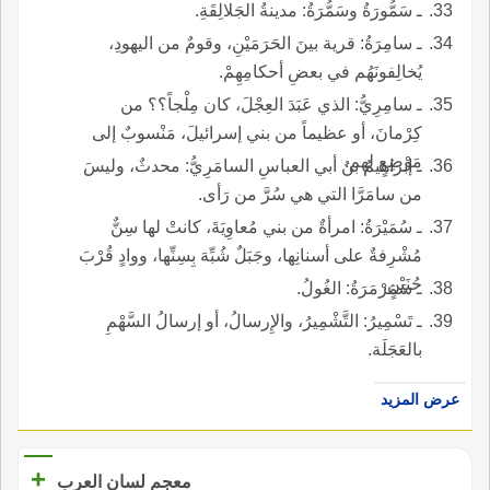
ـ سَمُّورَةُ وسَمُّرَةُ: مدينةُ الجَلالِقَةِ.
ـ سامِرَةُ: قرية بينَ الحَرَمَيْنِ، وقومٌ من اليهودِ،
يُخالِفونَهُم في بعضِ أحكامِهِمْ.
ـ سامِرِيُّ: الذي عَبَدَ العِجْلَ، كان مِلْجاً؟؟ من
كِرْمانَ، أو عظيماً من بني إسرائيلَ، مَنْسوبٌ إلى
مَوْضِعٍ لهم.
ـ إبراهيمُ بنُ أبي العباسِ السامَرِيُّ: محدثٌ، وليسَ
من سامَرَّا التي هي سُرَّ من رَأى.
ـ سُمَيْرَةُ: امرأةٌ من بني مُعاوِيَةَ، كانتْ لها سِنٌّ
مُشْرِفةٌ على أسنانِها، وجَبَلٌ شُبِّهَ بِسِنِّها، ووادٍ قُرْبَ
حُنَيْنٍ.
ـ سَمَرْمَرَةُ: الغُولُ.
ـ تَسْمِيرُ: التَّشْمِيرُ، والإِرسالُ، أو إرسالُ السَّهْمِ
بالعَجَلَة.
عرض المزيد
+
معجم لسان العرب