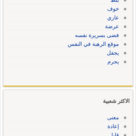
بلط
خوف
عاري
عرضة
فضى بسريرة نفسه
موقع الرهبة في النفس
يجفل
يحرم
الاكثر شعبية
معنى
إعادة
قابل