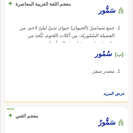
+
معجم اللغة العربية المعاصرة
سَمُّور
(أ)
جمع سَماميرُ: (الحيوان) حيوان ثدييّ ليليّ لاحم، من
الفصيلة السّمّوريّة، من آكلات اللحوم، يُتَّخذ من
جلده فرو ثمين، يقطن شمالي آسيا.
سُمُور
(ب)
مصدر سمَرَ.
عرض المزيد
+
معجم الغني
سَمُّورٌ
(أ)