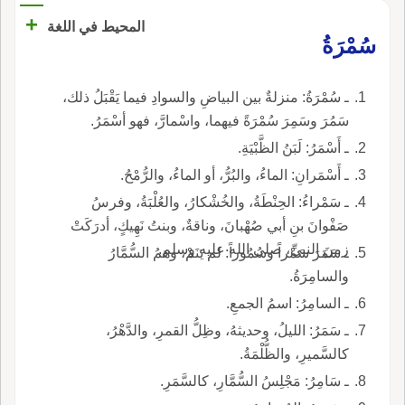
+
المحيط في اللغة
سُمْرَةُ
ـ سُمْرَةُ: منزلةٌ بين البياضِ والسوادِ فيما يَقْبَلُ ذلك،
سَمُرَ وسَمِرَ سُمْرَةً فيهما، واسْمارَّ، فهو أسْمَرُ.
ـ أَسْمَرُ: لَبَنُ الظَّبْيَةِ.
ـ أَسْمَرانِ: الماءُ، والبُرُّ، أو الماءُ، والرُّمْحُ.
ـ سَمْراءُ: الحِنْطَةُ، والخُشْكارُ، والعُلْبَةُ، وفرسُ
صَفْوانَ بنِ أبي صُهْبانَ، وناقةٌ، وبنتُ نَهِيكٍ، أدرَكَتْ
زمنَ النبيِّ، صلى الله عليه وسلم.
ـ سَمَرَ سَمْراً وسُمُوراً: لم يَنَمْ، وهمُ السُّمَّارُ
والسامِرَةُ.
ـ السامِرُ: اسمُ الجمعِ.
ـ سَمَرُ: الليلُ، وحديثهُ، وظِلُّ القمرِ، والدَّهْرُ،
كالسَّميرِ، والظُّلْمَةُ.
ـ سَامِرُ: مَجْلِسُ السُّمَّارِ، كالسَّمَرِ.