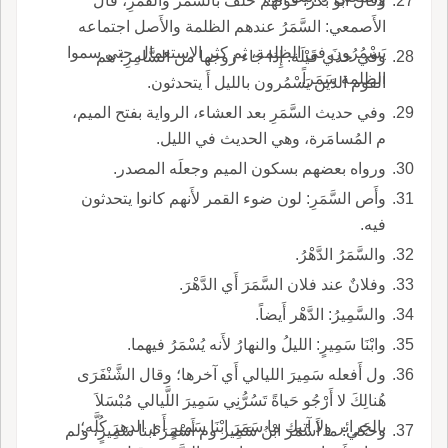
وقال أَبو بكر: قولهم حَلَفَ بالسَّمَر والقَمَرِ، قال
الأَصمعي: السَّمَرُ عندهم الظلمة والأَصل اجتماعه
يَسْمُرُونَ في الظلمة، ثم كثر الاستعمال حتى سموا
وفي حدي قَيْلَة: إِذا جاء زوجها من السَّامِرِ؛ هم
الظلمة سَمَراً.
القوم الذين يَسْمُرون بالليل أَ يتحدثون.
وفي حديث السَّمَرِ بعد العشاء، الرواية بفتح الميم،
م المُسامَرة، وهي الحديث في الليل.
ورواه بعضهم بسكون الميم وجعلَه المصدر.
وأَص السَّمَرِ: لون ضوء القمر لأَنهم كانوا يتحدثون
فيه.
والسَّمَرُ الدَّهْرُ.
وفلانٌ عند فلان السَّمَرَ أَي الدَّهْرَ.
والسَّمِيرُ: الدَّهْر أَيضاً.
وابْنَا سَمِيرٍ: الليلُ والنهارُ لأَنه يُسْمَرُ فيهما.
ول أَفعله سَمِيرَ الليالي أَي آخرها؛ وقال الشَّنْفَرَى
هُنالِكَ لا أَرْجُو حَياةً تَسُرُّنِي سَمِيرَ اللَّيالي مُبْسَلاَ
بالجَرائر ولا آتيك ما سَمَرَ ابْنَا سَمِيرٍ أَي الدهرَ كُلَّه؛
وحكي: ما أَسْمَرَ ابْنُ سَمِير وم أَسْمَرَ ابنا سَمِيرٍ، ولم