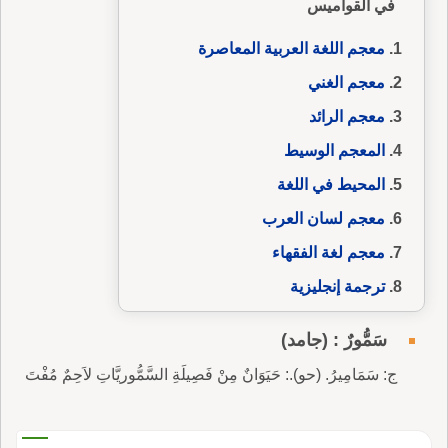
في القواميس
معجم اللغة العربية المعاصرة
معجم الغني
معجم الرائد
المعجم الوسيط
المحيط في اللغة
معجم لسان العرب
معجم لغة الفقهاء
ترجمة إنجليزية
سَمُّورٌ : (جامد)
ج: سَمَامِيرُ. (حو).: حَيَوَانٌ مِنْ فَصِيلَةِ السَّمُّوريَّاتِ لاَحِمٌ مُفْتَ