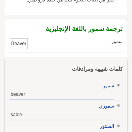
يعني كُدْرَةَ لونها أَو طَراءَ بياضِها وابنُ سَمُرَة: من
شعرائهم، وهو عطية بن سَمُرَةَ الليثي والسَّامِرَةُ:
قبيلة من قبائل بني إِسرائيل قوم من اليهود
يخالفونهم ف بعض دينهم، إِليهم نسب السَّامِرِيُّ
ترجمة سمور باللغة الإنجليزية
الدي عبد العجل الذي سُمِعَ ل خُوَارٌ؛ قال الزجاج:
سمور
وهم إِلى هذه الغاية بالشام يعرفون بالسامريين،
Beaver
وقا بعض أَهل التفسير: السامري عِلْجٌ من أَهل
كِرْمان.
كلمات شبيهة ومرادفات
سمور
beaver
سموري
sable
السمّور