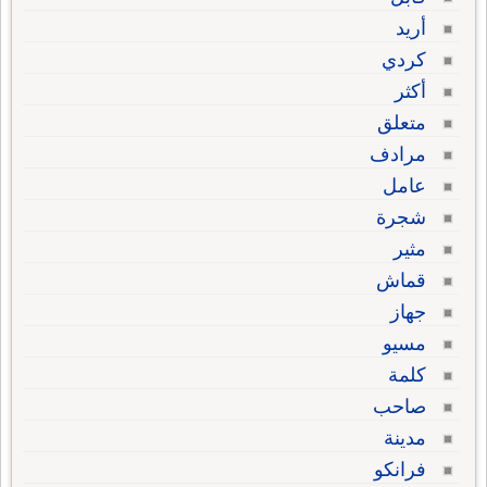
أريد
كردي
أكثر
متعلق
مرادف
عامل
شجرة
مثير
قماش
جهاز
مسيو
كلمة
صاحب
مدينة
فرانكو