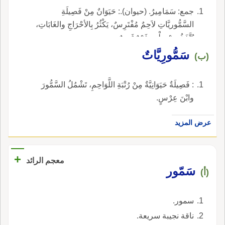
جمع: سَمَامِيرُ. (حيوان).: حَيَوَانٌ مِنْ فَصِيلَةِ
السَّمُّوريَّاتِ لاَحِمٌ مُفْتَرِسٌ، يَكْثُرُ بِالأحْرَاجِ والغَابَاتِ،
يُتَّخَذُ مِنْ جِلْدِهِ فَرْوٌ ثَمِينٌ.
سَمُّورِيَّاتٌ
(ب)
: فَصِيلَةٌ حَيَوَانِيَّةٌ مِنْ رُتْبَةِ اللَّوَاحِمِ، تَشْمُلُ السَّمُّورَ
وابْنَ عِرْسٍ.
عرض المزيد
+
معجم الرائد
سَمّور
(أ)
سمور.
ناقة نجيبة سريعة.