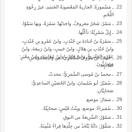
ـ مَسْمورَةُ: الجاريةُ المَعْصوبَةُ الجَسَدِ، غيرُ رِخْوَةِ
اللَّحْمِ.
ـ سَمُرُ: شَجَرٌ معروفٌ، واحِدَتُها: سَمُرَةٌ، وبها سَمَّوْا.
ـ إِبِلٌ سَمُرِيَّةٌ: تأكُلُها.
ـ سَمُرَةُ بنُ جُنادَةَ بنِ جُنْدَبٍ، وابنُ عَمْرِو بنِ جُنْدَبٍ،
وابنُ جُنْدَبِ بنِ هِلالٍ، وابنُ حَبيبٍ، وابنُ رَبيعَةَ، وابنُ
عَمْرٍو العَنْبَرِيُّ، وابنُ فاتِكٍ، وابنُ مُعاوِيَةَ، وابنُ مِعْيَرٍ:
ـ جُنْدَبُ بنُ مَرْوانَ السَّمُرِيُّ: من وَلَدِ سَمُرَةَ بنِ
صحابيُّونَ.
جُنْدَبٍ.
ـ محمدُ بنُ مُوسى السَّمَرِيُّ: محدثٌ.
ـ سُمَيْرُ: أبو سُليمانَ، وابنُ الحُصَيْنِ الساعِدِيُّ:
صَحابِيَّانِ.
ـ سَمَارُ: موضع.
ـ سُمَيراءُ: موضع، وبِنْتُ قَيْسٍ: صحابِيَّةٌ.
ـ سَمُوْرُ: السَّرِيعَةُ من النوقِ.
ـ سَمُّوْرُ: دابَّةٌ يُتَّخَذُ من جِلْدِها فِراءٌ مُثْمِنَةٌ.