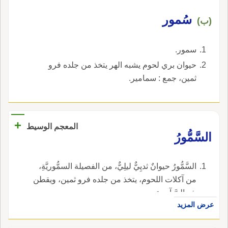
سُمور
(ب)
سمور.
حيوان بري لحوم يشبه الهر يتخذ من جلده فرو
ثمين، جمع : سمامير.
+
المعجم الوسيط
السَّمُّورُ
السَّمُّورُ حيوانٌ ثديِيٌّ ليلِيٌّ، من الفصيلة السمُّوريَّةِ،
من آكلات اللحوم، يتخذ من جلده فرو ثمين، ويقطن
شماليَّ آسية.
عرض المزيد