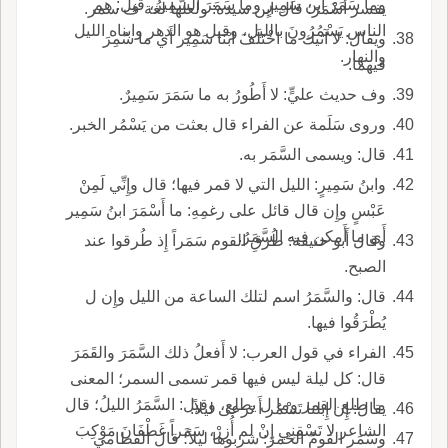
وما سَمَرَ ابن سَمِيرٍ وما سَمَرَ السَّمِيرُ، قيل: هم
يفسر أَسْمَرَ؛ قال ابن سيده: ولعلها لغة ف سمر.
الناس يَسْمُرُونَ بالليل، وقيل هو الدهر وابناه الليل
ويقال: لا آتيك ما اخْتَلَفَ ابْنَا سَمِير أَي ما سُمِرَ
والنهار.
فيهما.
وف حديث عليٍّ: لا أَطُورُ به ما سَمَرَ سَمِيرٌ.
وروى سَلَمة عن الفراء قال بعثت من يَسْمُر الخبر.
قال: ويسمى السَّمَر به.
وابنُ سَمِيرٍ: الليل التي لا قمر فيها؛ قال وإِنِّي لَمِنْ
عَبْسٍ وإِن قال قائل على رغمِهِ: ما أَسْمَرَ ابنُ سَمِير
أَي ما أَمكن فيه السَّمَرُ.
وقال أَبو حنيفة: طُرقِ القوم سَمَراً إِذ طُرقوا عند
الصبح.
قال: والسَّمَرُ اسم لتلك الساعة من الليل وإِن ل
يُطْرَقُوا فيها.
الفراء في قول العرب: لا أَفعلُ ذلك السَّمَرَ والقَمَرَ
قال: كل ليلة ليس فيها قمر تسمى السمر؛ المعنى
ما طلع القمر وما ل يطلع، وقيل: السَّمَرُ الليلُ؛ قال
يقال: إِن إِبلنا تَسْمُر أَ ترعى ليلاً.
الشاعر لا تَسْقِنِي إِنْ لم أُزِرْ، سَمَراً غَطْفَانَ مَوْكِبَ
وسَمَر القومُ الخمرَ: شربوها ليلاً؛ قال القطامي