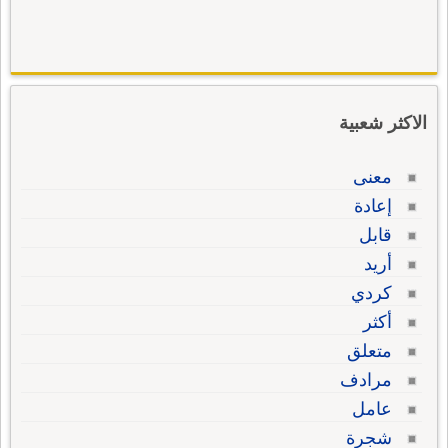
الاكثر شعبية
معنى
إعادة
قابل
أريد
كردي
أكثر
متعلق
مرادف
عامل
شجرة