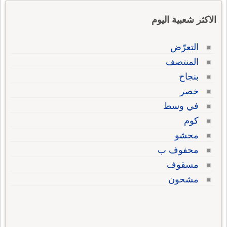
الاكثر شعبية اليوم
التعرّض
المنتصف
بنجاح
خصر
في وسط
كوم
محشو
محفوف ب
مسقوف
مشحون