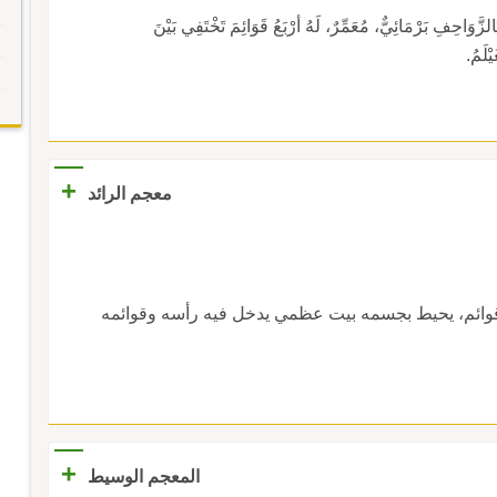
بَرْمَائِيٌّ، مُعَمِّرٌ، لَهُ أرْبَعُ قَوَائِمَ تَخْتَفِي بَيْنَ
ْلَمُ.
+
معجم الرائد
قوائم، يحيط بجسمه بيت عظمي يدخل فيه رأسه وقوائمه
+
المعجم الوسيط