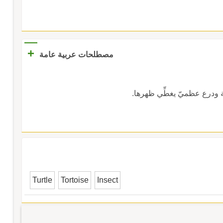
+
مصطلحات عربية عامة
 ودرع عظميّ يغطِّي ظهرها.
Turtle
Tortoise
Insect