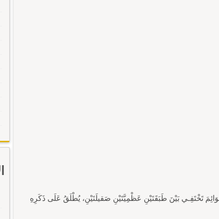
ا
وَائِمَ تَخْتَفِـي بَيْنَ طَبَقَتَيْنِ عَظْمِيَّتَيْنِ صَقيلَتَيْنِ، يُطْلَقُ عَلَى ذَكَرِهِ