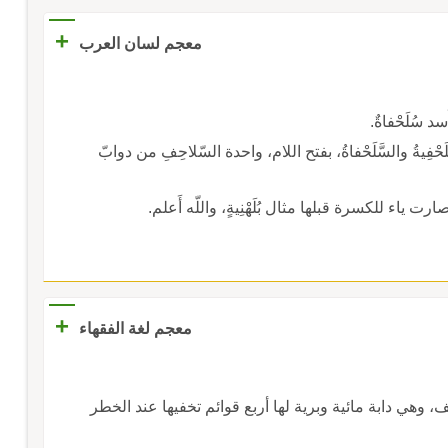
+
معجم لسان العرب
سد سُلَحْفاةٌ.
ُلَحْفِيةُ والسَّلَحْفاةُ، بفتح اللام، واحدة السّلاحِفِ من دوابّ
رت ياء للكسرة قبلها مثال بُلَهْنِيةٍ، واللّه أَعلم.
+
معجم لغة الفقهاء
وهي دابة مائية وبرية لها أربع قوائم تخفيها عند الخطر