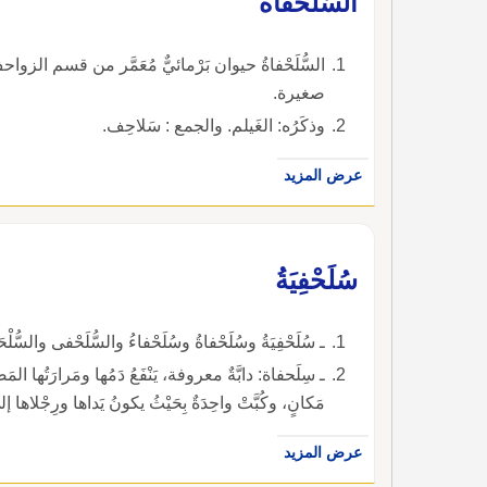
السُّلَحْفاةُ
السُّلَحْفاةُ حيوان بَرْمائيٌّ مُعَمَّر من قسم ال
صغيرة.
وذكَرُه: الغَيلم. والجمع : سَلاحِف.
عرض المزيد
سُلَحْفِيَةُ
ـ سُلَحْفِيَةُ وسُلَحْفاةُ وسُلَحْفاءُ والسُّلَحْفى والسُّلْ
ـ سِلَحفاة: دابَّةٌ معروفة، يَنْفَعُ دَمُها ومَرارَتُها المَصْ
مَكانٍ، وكُبَّتْ واحِدَةٌ بِحَيْثُ يكونُ يَداها ورِجْلاها 
عرض المزيد