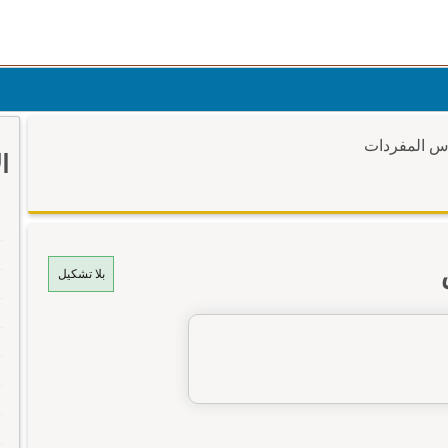
وس المفردات
ا
بلا تشكيل