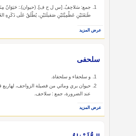
جمع: سَلاحِفُ. [س ل ح ف]. (حيوان).: حَيَوَانٌ مِنَالزَّوَاحِفِ 
طَبَقَتَيْنِ عَظْمِيَّتَيْنِ صَقيلَتَيْنِ، يُطْلَقُ عَلَى ذَكَرِهِ الغَي
عرض المزيد
سلحفى
و سلحفاء و سلحفاة.
حيوان بري ومائي من فصيلة الزواحف، لهاربع 
عند الضرورة، جمع : سلاحف.
عرض المزيد