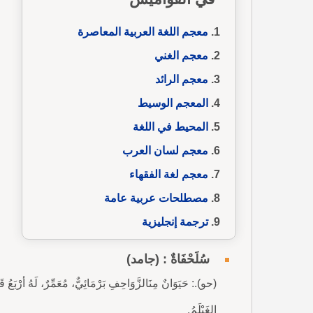
معجم اللغة العربية المعاصرة
معجم الغني
معجم الرائد
المعجم الوسيط
المحيط في اللغة
معجم لسان العرب
معجم لغة الفقهاء
مصطلحات عربية عامة
ترجمة إنجليزية
سُلَحْفَاةٌ : (جامد)
(حو).: حَيَوَانٌ مِنَالزَّوَاحِفِ بَرْمَائِيٌّ، مُعَمِّرٌ، لَهُ أرْبَعُ قَ
الغَيْلَمُ.