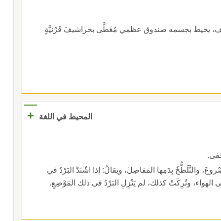
زواحف، يحيط بجسمه صندوق عظمي مُغَطَّى بحراشيفَ قَرْنيَّةٍ
+
المحيط في اللغة
حَفى.
روعَ، والتَّلَطُّخُ بِدَمِها المَفاصِلَ، ويقالُ: إذا اشْتَدَّ البَرْدُ في
إلى الهواء، وتُرِكَتْ كذلك، لم يَنْزِلِ البَرْدُ في ذلك المَوْضِعِ.