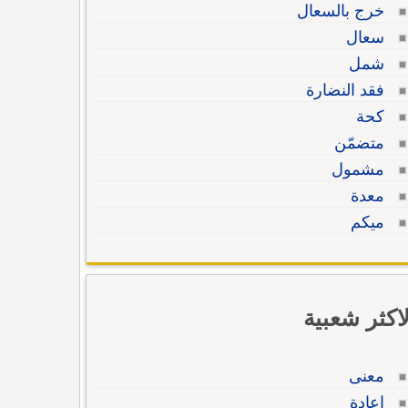
خرج بالسعال
سعال
شمل
فقد النضارة
كحة
متضمّن
مشمول
معدة
ميكم
لاكثر شعبية
معنى
إعادة