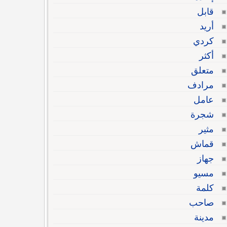
قابل
أريد
كردي
أكثر
متعلق
مرادف
عامل
شجرة
مثير
قماش
جهاز
مسيو
كلمة
صاحب
مدينة