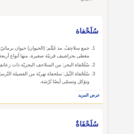
سُلَحْفاة
جمع سلاحِفُ، مذ غَيْلَم: (الحيوان) حيوان برما
مغطى بحراشيف قرنيّة صغيرة، منها أنواع أربعة هي: 
سُلَحْفاة البحر: من السلاحف البحريّة ذات زعانف 
سُلَحْفاة النِّيل: سلحفاة نهريّة من الفصيلة التّر
وتؤكل وتسمّى أيضًا تُرْسَة.
عرض المزيد
سُلَحْفَاةٌ