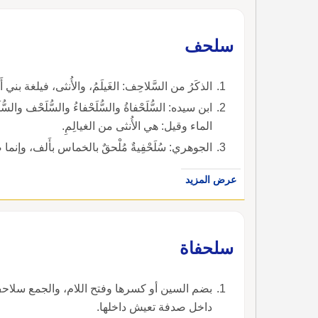
سلحف
الذكَرُ من السَّلاحِف: الغَيلَمُ، والأُنثى، فيلغة بني أَ
ابن سيده: السُّلَحْفاةُ والسُّلَحْفاءُ والسُّلَحْف والسّ
الماء وقيل: هي الأُنثى من الغيالِمِ.
الجوهري: سُلَحْفِيةٌ مُلْحقٌ بالخماس بأَلف، وإنما صا
عرض المزيد
سلحفاة
بضم السين أو كسرها وفتح اللام، والجمع سلاحف، 
داخل صدفة تعيش داخلها.