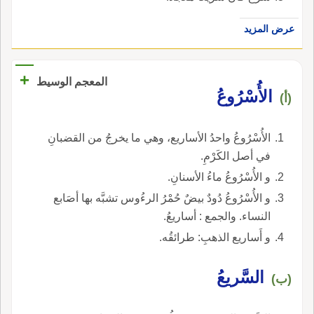
عرض المزيد
+
المعجم الوسيط
الأُسْرُوعُ
(أ)
الأُسْرُوعُ واحدُ الأساريع، وهي ما يخرجُ من القضبانِ
في أصل الكَرْمِ.
و الأُسْرُوعُ ماءُ الأسنانِ.
و الأُسْرُوعُ دُودٌ بيضٌ حُمْرُ الرءُوس تشبَّه بها أصَابع
النساء. والجمع : أساريعُ.
و أَساريع الذهبِ: طرائقُه.
السَّريعُ
(ب)