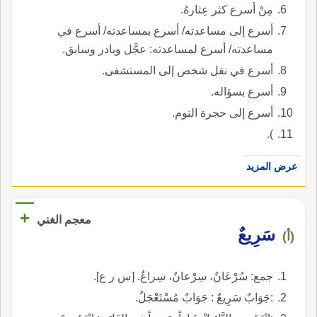
مِنْ أسرع كثر عِثارهُ.
أسرع إلى مساعدته/ أسرع بمساعدته/ أسرع في
مساعدته/ أسرع لمساعدته: عجَّل وبادر وسابق.
أسرع في نقل شخص إلى المستشفى.
أسرع بسؤاله.
أسرع إلى حجرة النوم.
).
عرض المزيد
+
معجم الغني
سَرِيعٌ
(أ)
جمع: سُرْعَانٌ، سِرْعانٌ، سِراعٌ. [س ر ع].
:جَوَابٌ سَرِيعٌ : جَوَابٌ مُسْتَعْجَلٌ.