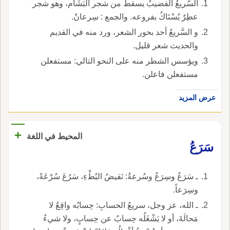
السَّريعُ القضيبُ يسقطُ من شجر البَشَام، وهو شجر
عطِرٌ يُسْتَاكُ بفروعه. والجمع : سِرعانٌ.
و السَّريعُ أحد بحور الشعر، ورد منه في القديم
والحديث شعر قليل.
ويؤسس الشطر منه على النحو التالي: مستفعلن
مستفعلن فاعلن.
عرض المزيد
+
المحيط في اللغة
سَرَعُ
ـ سَرَعُ وسِرَعُ وسُرعةُ: نَقيضُ البُطْءِ، سَرُعَ سُرْعَةً،
وسِرَعاً.
ـ الله، عز وجل، سريعُ الحسابِ: حِسابُه واقِعٌ لا
مَحالَةَ، أو لا يَشْغَلُه حِسابٌ عن حِسابٍ، ولا شيءٌ