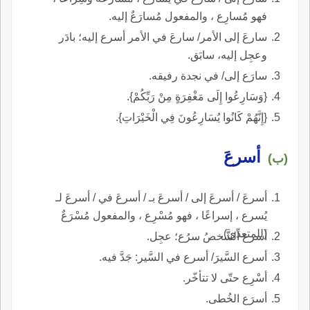
فهو مُسارِع ، والمفعول مُسارَعٌ إليه.
سارعَ إلى الأمر/ سارعَ في الأمر أسرع إليه؛ بادَر
وعجِل إليه، سابَق.
سارَع إلى/ في نجدة رفيقه.
{وَسَارِعُوا إِلَى مَغْفِرَةٍ مِنْ رَبِّكُمْ}.
{إِنَّهُمْ كَانُوا يُسَارِعُونَ فِي الْخَيْرَاتِ}.
أسرعَ
(ب)
أسرعَ / أسرعَ إلى / أسرعَ بـ / أسرعَ في / أسرعَ لـ
يُسرع ، إسراعًا ، فهو مُسْرِع ، والمفعول مُسْرَعٌ
(للمتعدِّي).
أسرع الشَّخصُ سرُع؛ عجِل.
أسرع السَّيرَ/ أسرع في السَّير: جَدَّ فيه.
أسْرِع حتّى لا تتأخّر.
أسرَع الخُطى.