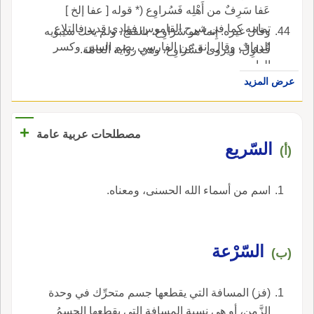
عَفا سَرِفٌ من أَهْلِه فَسُراوِع (* قوله [ عفا إلخ ]
تمامه كما في شرح القاموس فؤادي قديد فالتلاع
وقال غيره: إِنما هو سَرَاوِع، بالفتح، ولم يحك سيبويه
الدواف وقال إنه عن الفارسي بضم السين وكسر
فُعاوِلٌ، ويروى فَشُراوِع، وهي رواية العامّة.
الواو.
عرض المزيد
+
مصطلحات عربية عامة
السّريع
(أ)
اسم من أسماء الله الحسنى، ومعناه.
السّرْعة
(ب)
(فز) المسافة التي يقطعها جسم متحرِّك في وحدة
الزَّمن، أو هي نسبة المسافة التي يقطعها الجسمُ