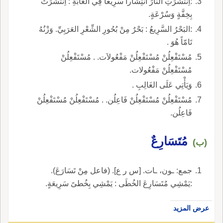
:اِنْتَشَرَتِ النَّارُ انْتِشَاراً سَرِيعاً فِي الغَابَةِ : اِنْتَشَرَتْ
بِخِفَّةٍ وَسُرْعَةٍ.
:البَحْرُ السَّرِيعُ : بَحْرٌ مِنْ بُحُورِ الشِّعْرِ العَرَبِيِّ. وَزْنُهُ
تَامّاً هُوَ .
مُسْتَفْعِلُنْ مُسْتَفْعِلُنْ مَفْعُولاَت. . مُسْتَفْعِلُنْ
مُسْتَفْعِلُنْ مَفْعُولات.
وَيَأْتِي عَلَى الغَالِبِ .
مُسْتَفْعِلُنْ مُسْتَفْعِلُنْ فَاعِلُن. . مُسْتَفْعِلُنْ مُسْتَفْعِلُنْ
فَاعِلُن.
مُتَسَارِعٌ
(ب)
جمع: ـون، ـات. [س ر ع]. (فاعل مِنْ تَسَارَعَ).
:يَمْشِي مُتَسَارِعَ الخُطَى : يَمْشِي بِخُطىً سَرِيعَةٍ.
عرض المزيد