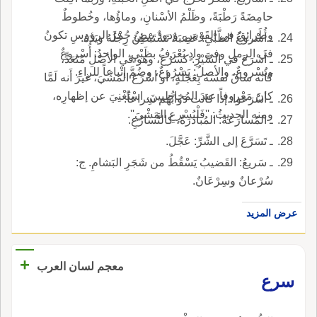
حامِضَةً رَطْبَةً، وظَلْمُ الأسْنانِ، وماؤُها، وخُطوطٌ
وطَرائِقُ في القَوْسِ، ودودٌ بيضٌ حُمْرُ الرؤوسِ تكونُ
ـ أُسْروعُ الظَّبْيِ: عَصَبَةٌ تَسْتَبْطِنُ رِجْلَهُ ويَدَهُ.
في الرملِ وفي وادٍ يُعْرَفُ بظَبْيٍ، الواحدُ: أُسْروعٌ
ـ أَسْرَعَ في السَّيْرِ: كسَرُعَ، وهو في الأصْلِ مُتَعَدٍّ،
ويُسْروعٌ، والأصلُ: يَسْرُوعٌ، وضُمَّ إتْباعاً للراءِ.
كأنه ساقَ نفسَه بِعَجَلَةٍ، أو أسْرَعَ المَشْيَ، غيرَ أَنه لَمَّا
كانَ مَعْروفاً عندَ المُخاطبينَ، اسْتُغْنِيَ عن إظهارِه،
ـ أسْرَعوا: إذا كانت دَوابُّهُم سِراعاً.
ومنه الحديثُ: ''فَلْيُسْرِعِ المَشْيَ''.
ـ المُسارَعَةُ: المُبادَرَةُ، كالتَّسارُعِ.
ـ تَسَرَّعَ إلى الشَّرِّ: عَجَّلَ.
ـ سَريعُ: القَضيبُ يَسْقُطُ من شَجَرِ البَشامِ. ج:
سُرْعانٌ وسِرْعَانٌ.
عرض المزيد
+
معجم لسان العرب
سرع