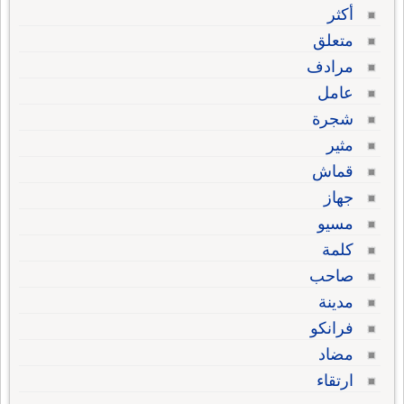
أكثر
متعلق
مرادف
عامل
شجرة
مثير
قماش
جهاز
مسيو
كلمة
صاحب
مدينة
فرانكو
مضاد
ارتقاء