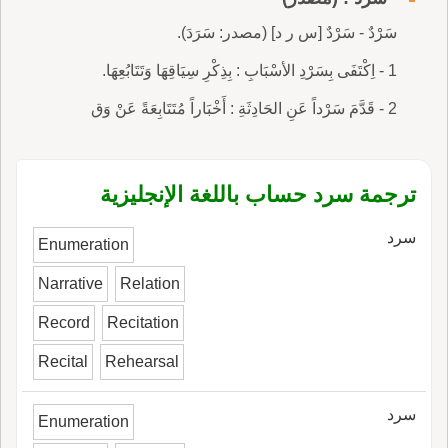
سَرْدٌ - سَرْدٌ [س ر د] (مصدر: سَرَدَ).
1 - اِكْتَفَى بِسَرْدِ الأسْبَابِ : بِذِكْرِ سِيَاقِهَا وَتَتَابُعِهَا.
2 - قَدَّمَ سَرْداً عَنِ الحَادِثَةِ : أَخْبَاراً مُتَتَابِعَةً عَنْ وَق
ترجمة سرد حساب باللغة الإنجليزية
سرد
Enumeration
Narrative
Relation
Record
Recitation
Recital
Rehearsal
سرد
Enumeration