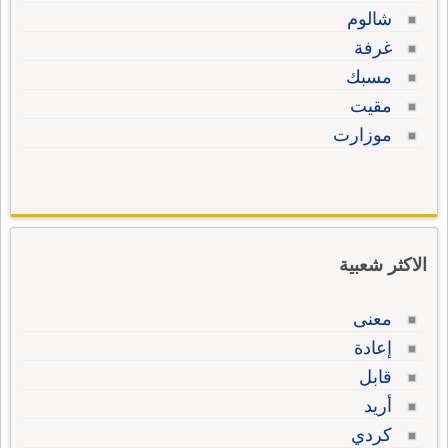
شالوم
غرفة
مسبك
مقيت
موزارت
الاكثر شعبية
معنى
إعادة
قابل
أريد
كردي