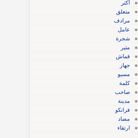
أكثر
متعلق
مرادف
عامل
شجرة
مثير
قماش
جهاز
مسيو
كلمة
صاحب
مدينة
فرانكو
مضاد
ارتقاء