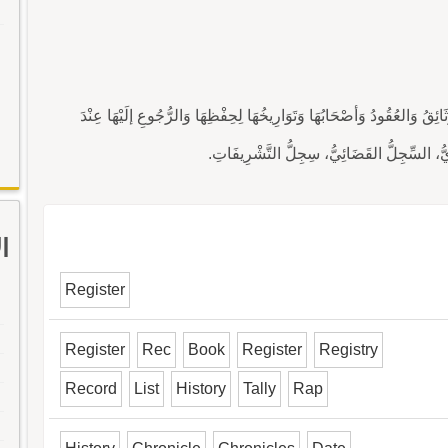
قُ وَالعُقُودُ وَأصْحَابُهَا وَتَوَارِيخُهَا لِحِفْظِهَا وَالرُّجُوعِ إلَيْهَا عِنْدَ
يُّ، السِّجِلُّ القَضَائِيُّ، سِجِلُّ التَّشْرِيفَاتِ.
ا
Register
Register
Rec
Book
Register
Registry
Record
List
History
Tally
Rap