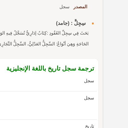
المصدر
سجل
سِجِلٌّ : (جامد)
بَحَثَ فِي سِجِلِّ العُقُودِ :كِتَابٌ إدَارِيٌّ تُسَجَّلُ فِيهِ الوَثَائِ
الحَاجَةِ وَهِيَ أنْوَاعٌ: السِّجِلُّ العَدْلِيُّ، السِّجِلُّ التِّجَارِ
ترجمة سجل تاريخ باللغة الإنجليزية
سجل
سجل
تاريخ