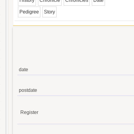
History
Chronicle
Chronicles
Date
Pedigree
Story
date
postdate
Register