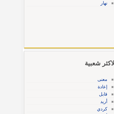
نهار
لاكثر شعبية
معنى
إعادة
قابل
أريد
كردي