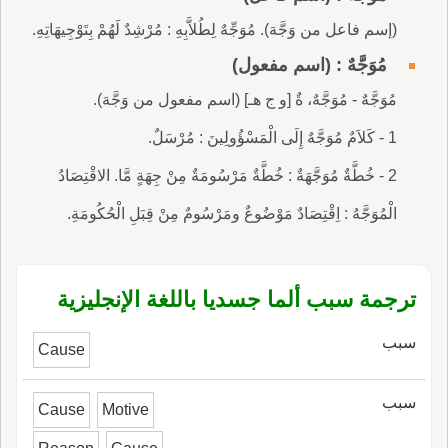
(إسم فاعل من وَجَّهَ). مُوَجِّهٌ لِطُلاَّبِهِ : مُرْشِدٌ لَهُمْ بِتَوْجِيهَاتِهِ.
مُوَجَّهٌ : (اسم مفعول)
مُوَجَّهٌ - مُوَجَّهٌ، ةٌ [و ج هـ] (اسم مفعول من وَجَّهَ).
1 - كَلاَمٌ مُوَجَّهٌ إِلَى الْمَسْؤُولِينَ : مُرْسَلٌ.
2 - خُطَّةٌ مُوَجَّهَةٌ : خُطَّةٌ مَرْسُومَةٌ مِنْ جِهَةٍ مَّا. الاقْتِصَادُ
الْمُوَجَّهُ : اِقْتِصَادٌ مَوْضُوعٌ ومَرْسُومٌ مِنْ قِبَلِ الْحُكُومَةِ.
ترجمة سبب ألما جسديا باللغة الإنجليزية
سبب
Cause
سبب
Cause
Motive