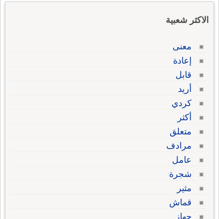
الاكثر شعبية
معنى
إعادة
قابل
أريد
كردي
أكثر
متعلق
مرادف
عامل
شجرة
مثير
قماش
جهاز