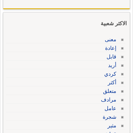
الاكثر شعبية
معنى
إعادة
قابل
أريد
كردي
أكثر
متعلق
مرادف
عامل
شجرة
مثير