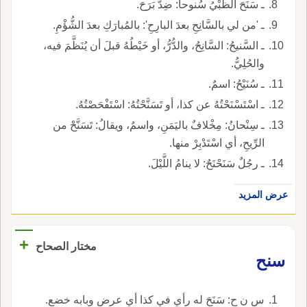
ـ سَنَحَ الظَّبْيُ سُنوحاً: ضِدُّ بَرَحَ.
ـ 'من لي بالسَّانِحِ بعدَ البارِحِ': بالمُبارَكِ بعدَ الشُّؤْمِ.
ـ السَّنيحُ: السَّانِحُ، والدُّرُّ، أو خَيْطُهُ قبلَ أن يُنَظَّمَ فيه،
والحُلِيُّ.
ـ سُنَيْحُ: اسمٌ.
ـ اسْتَسْنَحْتُهُ عن كذا، أو تَسَنَّحْتُهُ: اسْتَفْحَصْتُهُ.
ـ سِنْحانُ: مِخْلافٌ باليَمَنِ، واسمٌ، ويقالُ: تَسَنَّحْ من
الرِّيحِ، أي اسْتَدْبِرْ منها.
ـ رجُلٌ سَنَحْنَحٌ: لا ينامُ اللَّيْلَ.
عرض المزيد
+
مختار الصحاح
سنح
س ن ح: سَنَحَ له رأي في كذا أي عرض وبابه خضع.