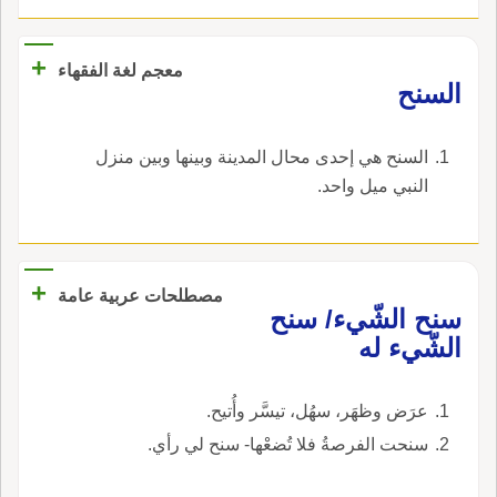
رجل، فقال المرأَة ما قالت فأَجابها الرجل أَسْكَتَاكِ
سَمَّت سُنَيْحاً وسِنْحاناً.
جامِحٌ ورامِحُ كالظَّبْيَتَيْنِ سانِحٌ وبارِح (* قوله [
+
معجم لغة الفقهاء
أسكتاك إلخ ] هكذا في الأصل.
‏السنح‏
‏السنح هي إحدى محال المدينة وبينها وبين منزل
النبي ميل واحد‏.
+
مصطلحات عربية عامة
سنح الشّيء/ سنح
الشّيء له
عرَض وظهَر، سهُل، تيسَّر وأُتيح.
سنحت الفرصةُ فلا تُضعْها- سنح لي رأي.