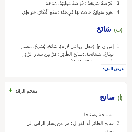
:فُرْصَةٌ سَانِحَةٌ : فُرْصَةٌ مُوَاتِيَةٌ، مُتَاحَةٌ.
:هَذِهِ سَوَانِحُ جَادَتْ بِهَا قَرِيحَتُهُ : هَذَهِ أفْكَارٌ، خَوَاطِرُ.
سَانَحَ
(ب)
[س ن ح]. (فعل: رباعي لازم). سَانَحَ، يُسَانِحُ، مصدر
سِنَاحٌ، مُسَانَحَةٌ. :سَانَحَ الطَّائِرُ : مَرَّ مِن يَسَار الرَّائِي
إلَى يَمِينِهِ. :سَانَحَ الغَزَالُ.
عرض المزيد
+
معجم الرائد
سانح
(أ)
مسانحة وسناحا.
سانح الطائر أو الغزال : مر من يسار الرائي إلى
يمينه.