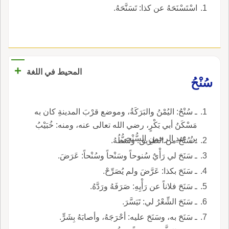
اسْتَسْنَحَهُ عن كذا: تَسَنَّحَهُ.
+
المحيط في اللغة
سُنْحُ
ـ سُنْحُ: اليُمْنُ والبَرَكَةُ، وموضع قرْبَ المدينةِ كان به
مَسْكَنُ أبي بَكْرٍ، رضي الله تعالى عنه، ومنه: خُبَيْبُ
بنُ عبدِ الرحمنِ السُّنْحِيُّ.
ـ سُنْحُ من الطريق: وسَطُهُ.
ـ سَنَحَ لي رَأْيٌ سُنوحاً وسَنْحاً وسُنْحاً: عَرَضَ.
ـ سَنَحَ بكذا: عَرَّضَ ولم يُصَرِّحْ.
ـ سَنَحَ فلاناً عن رَأْيِهِ: صَرَفَهُ ورَدَّهُ.
ـ سَنَحَ الشِّعْرُ لي: تَيَسَّرَ.
ـ سَنَحَ به، وسَنَحَ عليه: أحْرَجَهُ، وأصابَهُ بِشَرٍّ.