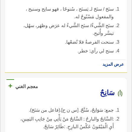
سنَحَ / سنَحَ لـ يَسنَح ، سُنوحًا ، فهو سانِح وسنيح ،
والمفعول مَسْنُوحٌ له.
سنَح الشَّيءُ/ سنَح الشَّيءُ له عرَض وظهَر، سهُل،
تيسَّر وأُتيح.
سنحت الفرصةُ فلا تُضعْها.
سنح لي رأي: خطر.
عرض المزيد
+
معجم الغني
سَانِحٌ
(أ)
جمع: سَوَانِحُ، سُنَّحٌ. [س ن ح].(فاعل من سَنَحَ).
:السَّانِحُ والبارِحُ : السَّانِحُ مَنْ يَأْتِي مِنْ جَانِبِ اليَمِينِ،
أَيِ الْمَيْمُونُ عَكْسُ البارِحِ. :طَائِرٌ سَانِحٌ.