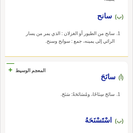
سانح
(ب)
سانح من الطيور أو الغزلان : الذي يمر من يسار
الرائي إلى يمينه، جمع : سوانح وسنح.
+
المعجم الوسيط
سانَحَ
(أ)
سانَحَ سِنَاحًا، ومُسَانَحَةً: سَنَحَ.
اسْتَسْنَحَهُ
(ب)