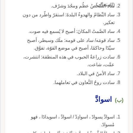
(للمتعدِّي).
ساد الشَّخصُ عظُم ومجُدَ وشرُف.
ساد النِّظامُ والهدوءُ البلدةَ: استقرّ واطّرد من دون
تعكير.
ساد الصَّمتُ المكانَ: أصبح لا يُسمع فيه صوت.
ساد قومَه/ ساد على قومه: ملَك وسيطر، أصبح
سيِّدًا وحاكمًا، أصبح في موضع القوّة، تفوَّق.
سادت زراعةُ الحبوب في هذه المنطقة: انتشرت،
عمَّت، شاعت.
ساد الأمنُ في البلاد.
سادت روحُ التَّعاون في تعاملهما.
اسوادَّ
(ب)
اسوادَّ يسوادّ ، اسوادِدْ / اسوادَّ ، اسويدادًا ، فهو
مُسوادّ.