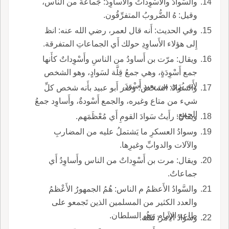
والسَّوادُ والأَسْوِداتُ والأَساوِدُ: جَماعةٌ من الناس،
وقيل: هُ الضُّروبُ المتفرِّقُون.
وفي الحديث: أَنه قال لعمر، رضي الله عنه: انظ
إِلى هؤلاء الأَساوِدِ حولك أَي الجماعاتِ المتفرقة.
ويقال: مرّت بن أَساودُ من الناسِ وأَسْوِداتٌ كأَنها
جمع أَسْوِدَةٍ، وهي جمعُ قِلَّة لسَوادٍ، وهو الشخص
لأَنه يُرَى من بعيدٍ أَسْوَدَ.
والسوادُ: الشخص؛ وصر أَبو عبيد بأَنه شخص كلِّ
شيء من متاع وغيره، والجمع أَسْودةٌ، وأَساوِد جمعُ
الجمعِ.
ويقال: رأَيتُ سَوادَ القومِ أَي مُعْظَمَهم.
وسوادُ العسكرِ ما يَشتملُ عليه من المضاربِ
والآلات والدوابِّ وغيرِها.
ويقال: مرت بن أَسْوِداتٌ من الناس وأَساوِدُ أَي
جماعاتٌ.
والسَّوادُ الأَعظمُ م الناس: هُمُ الجمهورُ الأَعْظمُ
والعدد الكثير من المسلمين الذين تَجمعو على
طاعة الإِمام وهو السلطان.
وسَوادُ الأَمر: ثَقَلُه.