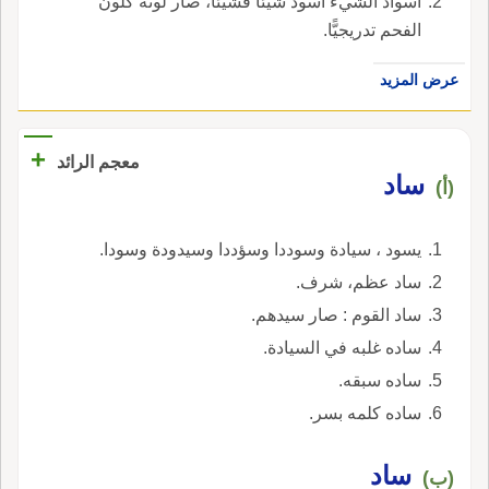
اسوادَّ الشَّيءُ اسودَّ شيئًا فشيئًا، صار لونه كلون
الفحم تدريجيًّا.
عرض المزيد
+
معجم الرائد
ساد
(أ)
يسود ، سيادة وسوددا وسؤددا وسيدودة وسودا.
ساد عظم، شرف.
ساد القوم : صار سيدهم.
ساده غلبه في السيادة.
ساده سبقه.
ساده كلمه بسر.
ساد
(ب)