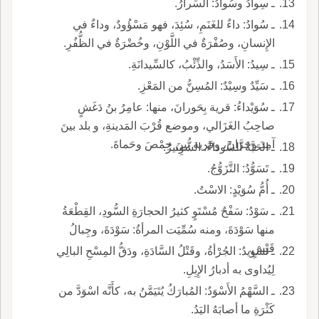
ـ سِوادُ وسُوادُ: السِّرارُ.
ـ سُوادُ: داءٌ للغَنَمِ، سُئِدَ، فهو مَسْؤُودٌ، وداءٌ في
الإِنسانِ، وصُفْرَةٌ في اللَّوْنِ، وخُضْرَةٌ في الظُّفُرِ.
ـ سِيدُ: الأَسَدُ، والذِّئْبُ، كالسِّيدانَةِ.
ـ سَيِّدٌ وسِيْدٌ: المُسِنُّ من المَعْزِ.
ـ سُوَيْداءُ: قرية بِحَورانَ، منها: عامِرُ بنُ دَغَشٍ
صاحِبُ الغَزَالي، وموضع قُرْبَ المَدينةِ، و بلد بينَ
آمِدَ وحَرَّانَ، وقرية بينَ حِمْصَ وحَماةَ.
ـ الحَبَّةُ السَّوداءُ: الشُّوِنيزُ.
ـ تَسَوُّدُ: التَّزَوُّجُ.
ـ أُمُّ سُوَيْدٍ: الاسْتُ.
ـ سَوْدُ: سَفْحٌ مُسْتَوٍ كثيرُ الحجارَةِ السُّودِ، القِطْعَةُ
منها سَوْدَةَ، ومنه سُمِّيَت المرأةُ: سَوْدَةَ، وجِبالُ
قَيْسٍ.
ـ تَسْويدُ: الجُرْأةُ، وقَتْلُ السَّادَةِ، ودَقُّ المِسْحِ البالِي
لِيُداوى به أدبارُ الإِبِلِ.
ـ السَّهْمُ الأَسْوَدُ: المُبارَكُ يُتَيَمَّنُ به، كأَنَّه اسْوَدَّ من
كَثْرَةِ ما أصابَهُ اليَدُ.