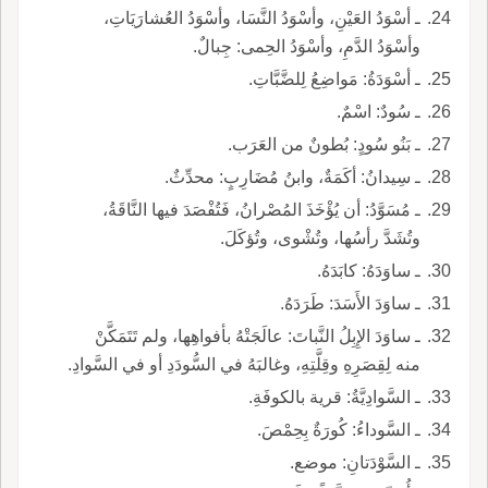
ـ أسْوَدُ العَيْنِ، وأسْوَدُ النَّسَا، وأسْوَدُ العُشارَيَاتِ،
وأسْوَدُ الدَّمِ، وأسْوَدُ الحِمى: جِبالٌ.
ـ أسْوَدَةُ: مَواضِعُ لِلضَّبَّاتِ.
ـ سُودٌ: اسْمٌ.
ـ بَنُو سُودٍ: بُطونٌ من العَرَب.
ـ سِيدانُ: أكَمَةٌ، وابنُ مُضَارِبٍ: محدِّثٌ.
ـ مُسَوَّدُ: أن يُؤْخَذَ المُصْرانُ، فَتُفْصَدَ فيها النَّاقَةُ،
وتُشَدَّ رأسُها، وتُشْوى، وتُؤكَلَ.
ـ ساوَدَهُ: كابَدَهُ.
ـ ساوَدَ الأَسَدَ: طَرَدَهُ.
ـ ساوَدَ الإِبِلُ النَّباتَ: عالَجَتْهُ بأفواهِها، ولم تَتَمَكَّنْ
منه لِقِصَرِهِ وقِلَّتِهِ، وغالبَهُ في السُّودَدِ أو في السَّوادِ.
ـ السَّوادِيَّةُ: قرية بالكوفَةِ.
ـ السَّوداءُ: كُورَةٌ بِحِمْصَ.
ـ السَّوْدَتانِ: موضع.