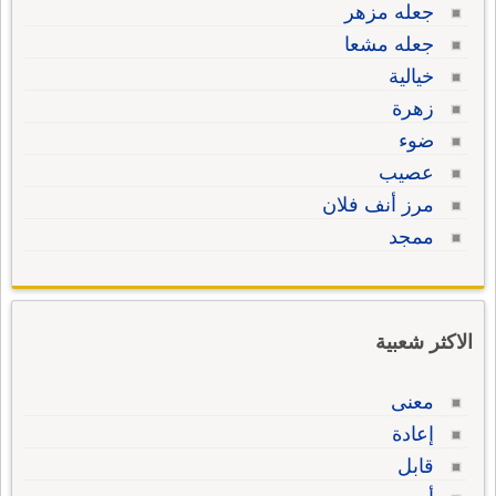
جعله مزهر
جعله مشعا
خيالية
زهرة
ضوء
عصيب
مرز أنف فلان
ممجد
الاكثر شعبية
معنى
إعادة
قابل