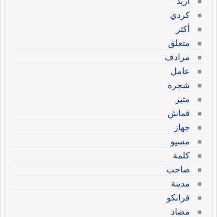
أريد
كردي
أكثر
متعلق
مرادف
عامل
شجرة
مثير
قماش
جهاز
مسيو
كلمة
صاحب
مدينة
فرانكو
مضاد