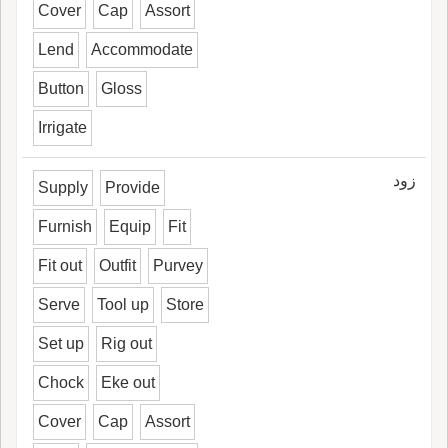
Cover
Cap
Assort
Lend
Accommodate
Button
Gloss
Irrigate
زود
Supply
Provide
Furnish
Equip
Fit
Fit out
Outfit
Purvey
Serve
Tool up
Store
Set up
Rig out
Chock
Eke out
Cover
Cap
Assort