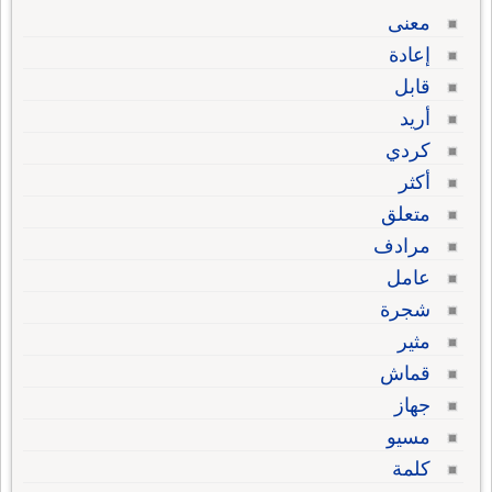
معنى
إعادة
قابل
أريد
كردي
أكثر
متعلق
مرادف
عامل
شجرة
مثير
قماش
جهاز
مسيو
كلمة