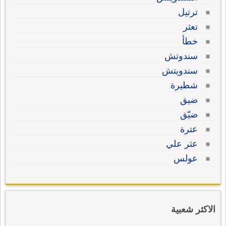
ترتيل
تعثر
خطأ
سندوتش
سندويتش
شطيرة
ضيق
ضيّق
عترة
عثر علي
عولس
الاكثر شعبية