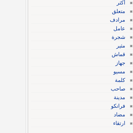
أكثر
متعلق
مرادف
عامل
شجرة
مثير
قماش
جهاز
مسيو
كلمة
صاحب
مدينة
فرانكو
مضاد
ارتقاء