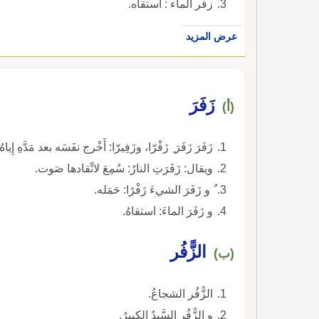
زفر الماء : استقاه.
عرض المزيد
زَفَرَ
(أ)
زَفَرَ زَفَرَ ِ زَفْرّا، وزَفِيرّا: أَخْرج نفَسَه بعد مَدَّهِ إِياهُ
ويقال: زَفَرَتِ النارُ: سُمِعَ لاتِّقادها صَوت.
ٌ و زَفَرَ الشيءَ زَفْرًا: حَمَله.
و زَفَرَ الماءَ: استقاهُ.
الزًّفُر
(ب)
الزًّفُر الشجاعُ.
و الزًّفُر السَّيدُ الكبيرُ.