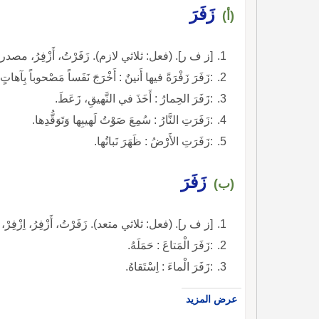
زَفَرَ
(أ)
[ز ف ر]. (فعل: ثلاثي لازم). زَفَرْتُ، أَزْفِرُ، مصدر زَ
:زَفَرَ زَفْرَةً فيها أَنينٌ : أَخْرَجَ نَفَساً مَصْحوباً بِآ
:زَفَرَ الحِمارُ : أَخَذَ في النَّهيقِ، زَعَطَ.
:زَفَرَتِ النَّارُ : سُمِعَ صَوْتُ لَهيبِها وَتَوَقُّدِها.
:زَفَرَتِ الأَرْضُ : ظَهَرَ نَباتُها.
زَفَرَ
(ب)
[ز ف ر]. (فعل: ثلاثي متعد). زَفَرْتُ، أَزْفِرُ، اِزْفِرْ،
:زَفَرَ الْمَتاعَ : حَمَلَهُ.
:زَفَرَ الْماءَ : اِسْتَقاهُ.
عرض المزيد