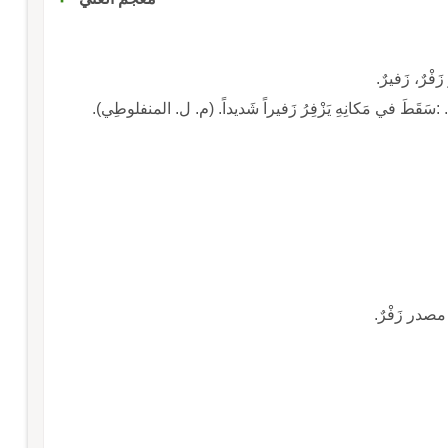
فْرٌ، زَفيرٌ.
هاتٍ. :سَقَطَ في مَكانِهِ يَزْفِرُ زَفيراً شَديداً. (م. ل. المنفلوطِي).
 مصدر زَفْرٌ.