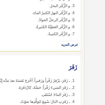
و الزًّفُر البحرُ.
و الزًّفُر النهرُ الكثيرُ الماءِ.
و الزًّفُر الرجلُ الجوادُ.
و الزًّفُر العَطِيَّةُ الكثيرةُ.
و الزًّفُر الكتيبةُ.
عرض المزيد
زَفَرَ
ـ زَفَرَ، يَزْفِرُ زَفْراً وزَفيراً: أخْرَجَ نَفَسَهُ بعدَ مَدِّه إِيَّ
ـ زَفَرَ الشيءَ زَفْراً: حَمَلَهُ، كازْدَفَرَهُ.
ـ زَفَرَ الماءَ: اسْتَقَى.
ـ زَفَرَتِ النارُ: سُمِعَ لتَوَقُّدِها صَوْتٌ.