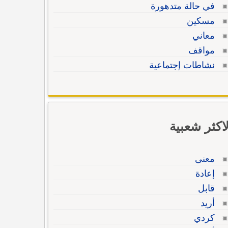
في حالة متدهورة
مسكين
معاني
مواقف
نشاطات إجتماعية
لاكثر شعبية
معنى
إعادة
قابل
أريد
كردي