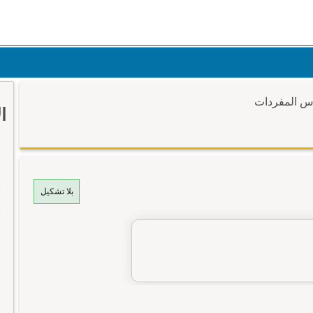
وس المفردات
ا
بلا تشكيل