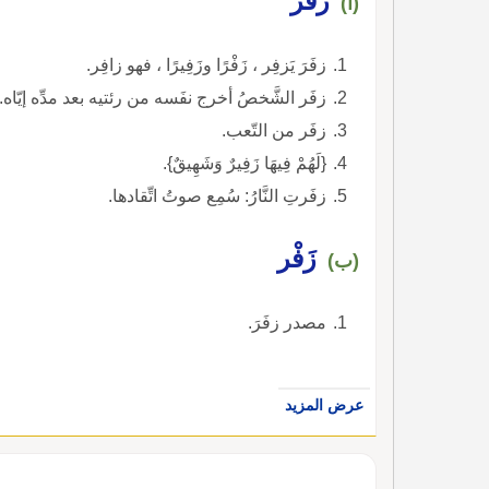
زفَرَ
(أ)
زفَرَ يَزفِر ، زَفْرًا وزَفِيرًا ، فهو زافِر.
زفَر الشَّخصُ أخرج نفَسه من رئتيه بعد مدِّه إيّاه.
زفَر من التّعب.
{لَهُمْ فِيهَا زَفِيرٌ وَشَهِيقٌ}.
زفَرتِ النَّارُ: سُمِع صوتُ اتِّقادها.
زَفْر
(ب)
مصدر زفَرَ.
عرض المزيد