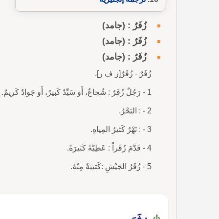
زُفَرٌ : (جامد)
زُفَرٌ : (جامد)
زُفَرٌ : (جامد)
زُفَرٌ - زُفَرٌ[ز ف ر].
1 - رَجُلٌ زُفَرٌ : شُجاعٌ، أَو سَيِّدٌ كَبيرٌ، أَو جَوادٌ كَريمٌ.
2 - : البَحْرُ.
3 - : نَهْرٌ كَثيرُ المِياهِ.
4 - قَدَّمَ زُفَراً : عَطِيَّةً كَثيرَةً.
5 - زُفَرُ الجَيْشِ :كَتيبَةٌ مِنْهُ.