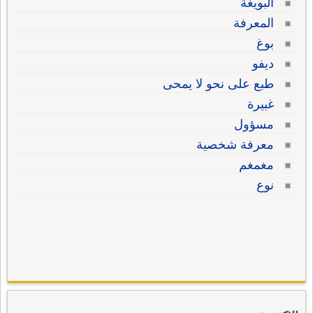
البويغة
المعرفة
بوغ
ديفو
طبع على نحو لا يمحى
غبيرة
مسؤول
معرفة شخصية
مغمغم
نوع