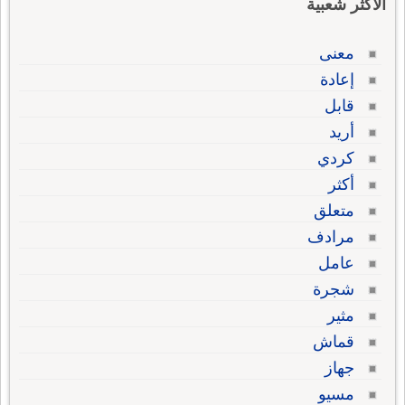
الاكثر شعبية
معنى
إعادة
قابل
أريد
كردي
أكثر
متعلق
مرادف
عامل
شجرة
مثير
قماش
جهاز
مسيو