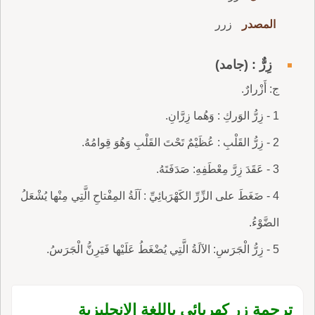
المصدر
زرر
زِرٌّ : (جامد)
ج: أَزْرارٌ.
1 - زِرُّ الوَركِ : وَهُما زِرَّانِ.
2 - زِرُّ القَلْبِ : عُظَيْمٌ تَحْتَ القَلْبِ وَهُوَ قِوامُهُ.
3 - عَقَدَ زِرَّ مِعْطَفِهِ: صَدَفَتَهُ.
4 - ضَغَطَ على الزِّرِّ الكَهْرَبائِيِّ : آلَةُ المِفْتاحِ الَّتِي مِنْها يُشْعَلُ
الضَّوْءُ.
5 - زِرُّ الْجَرَسِ: الآلَةُ الَّتِي يُضْغَطُ عَلَيْها فَيَرِنُّ الْجَرَسُ.
ترجمة زر كهربائي باللغة الإنجليزية