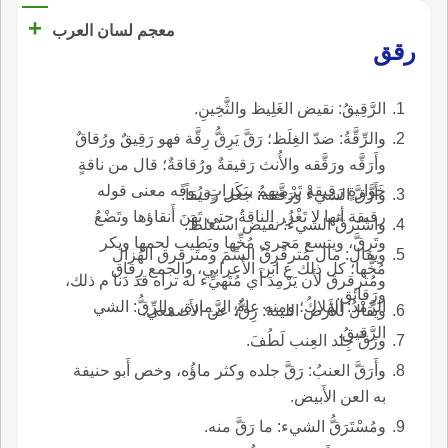
+
معجم لسان العرب
رقق
الرَّقِيقُ: نقيض الغَلِيظ والثَّخِينِ.
والرِّقَّةُ: ضدّ الغِلَظ؛ رَقَّ يَرِقُّ رِقَّة فهو رَقِيقٌ ورُقاقٌ
وأَرَقَّه ورَقَّقه والأُنث رَقيقةٌ ورُقاقةٌ؛ قال من ناقةٍ
خَوَّارةٍ رَقِيقهْ تَرْمِيهمُ ببَكَراتٍ رُوقَه معنى قوله
وأَرَقَّ الشيءَ ورَقَّقه: جعل رقيقاً.
رقيقة أنها لا تَغْزُر الناقةُ حتى تَهِنَ أَنقاؤها وتَضْعُ
واسْترقَّ الشيءُ: نقيض استغلظَ.
وتَرِقَّ، ويتسع مَجرى مُخِّها ويَطِيب لحمها ويكر
ويقال: مال مُترقْرِقُ السِّمَ ومترقرق الهُزال
مُخُّها؛ كل ذلك ع ابن الأَعرابي، والجمع رِقاق
ومُترقرق لأَن يَرْمِدَ أَي مُتَهيِّء له تراه قد دَنا م ذلك،
ورَقائق.
الرَّمْدُ: الهَلاكُ؛ ومنه عامُ الرَّمادةِ، والرِّقُّ: الشي
ويقال للأَرض اللينة: رِقٌّ؛ عن الأَصمعي.
الرَّقيقُ.
ورَقَّ جِلد العِنب لَطُفَ.
وأَرَقَّ العنبُ: رَقَّ جلده وكثر ماؤُه، وخص أَبو حنيفة
به العن الأَبيض.
ومُسْتَرَقُّ الشيء: ما رَقَّ منه.