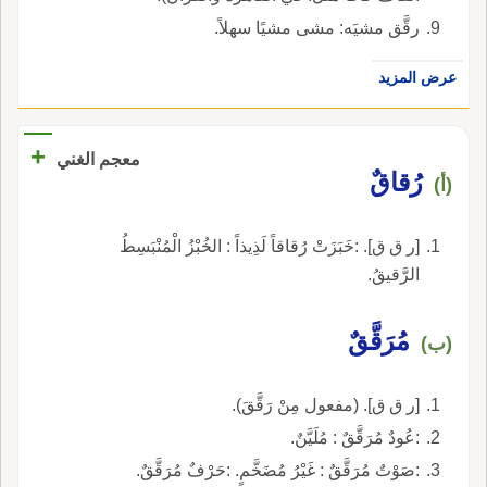
رقَّق مشيَه: مشى مشيًا سهلاً.
عرض المزيد
+
معجم الغني
رُقاقٌ
(أ)
[ر ق ق]. :خَبَزَتْ رُقاقاً لَذِيذاً : الخُبْزُ الْمُنْبَسِطُ
الرَّقيقُ.
مُرَقَّقٌ
(ب)
[ر ق ق]. (مفعول مِنْ رَقَّقَ).
:عُودٌ مُرَقَّقٌ : مُلَيَّنٌ.
:صَوْتٌ مُرَقَّقٌ : غَيْرُ مُضَخَّمٍ. :حَرْفٌ مُرَقَّقٌ.