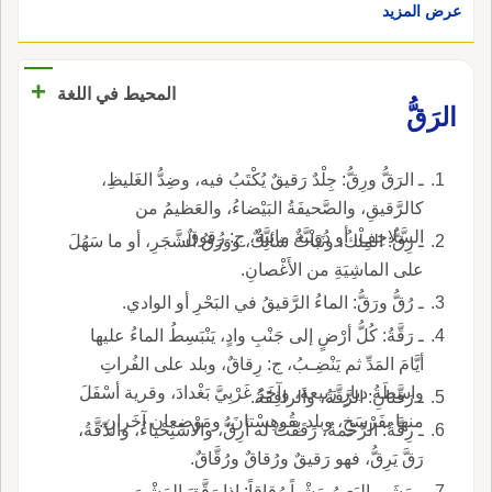
عرض المزيد
+
المحيط في اللغة
الرَقُّ
ـ الرَقُّ ورِقُّ: جِلْدٌ رَقيقٌ يُكْتَبُ فيه، وضِدُّ الغَليظِ،
كالرَّقيقِ، والصَّحيفَةُ البَيْضاءُ، والعَظيمُ من
السَّلاحِفِ، أو دُوَيْبَّةٌ مائِيَّةٌ، ج: رُقوقٌ.
ـ رِقُّ: المِلْكُ، ونَباتٌ شائِكٌ، ووَرَقُ الشَّجَرِ، أو ما سَهُلَ
على الماشِيَةِ من الأَغْصانِ.
ـ رُقُّ ورَقُّ: الماءُ الرَّقيقُ في البَحْرِ أو الوادي.
ـ رَقَّةُ: كُلُّ أرْضٍ إلى جَنْبِ وادٍ، يَنْبَسِطُ الماءُ عليها
أيَّامَ المَدِّ ثم يَنْضِـبُ، ج: رِقاقٌ، وبلد على الفُراتِ
واسِطَةُ ديارِ رَبيعةَ، وآخَرُ غَرْبِيَّ بَغْدادَ، وقرية أسْفَلَ
ـ رَقَّتانِ: الرَّقَّةُ، والرافِقَةُ.
منها بفَرْسَخٍ، وبلد بِقُوهِسْتانَ، ومَوْضِعان آخَرانِ.
ـ رِقَّةُ: الرَّحْمةُ، رَقَقْتُ له أرِقُّ، والاسْتِحْياءُ، والدِّقَّةُ،
رَقَّ يَرِقُّ، فهو رَقيقٌ ورُقاقٌ ورُقَّاقٌ.
ـ مَشَى البَعيرُ مَشْياً رُقاقاً: إذا رَقَّقَ المَشْيَ.