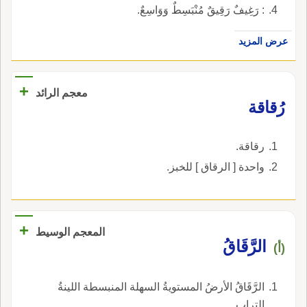
: رَغِيفٌ رَقِيقٌ مُنْبَسِطٌ وَوَاسِعٌ.
عرض المزيد
+
معجم الرائد
رُقاقة
رقاقة.
واحدة [ الرقاق ] للخبز.
+
المعجم الوسيط
الرَّقَاقُ
(أ)
الرَّقَاقُ الأرضُ المستويةُ السهلة المنبسطة اللينةُ
التراب.