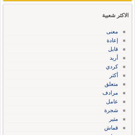
الاكثر شعبية
معنى
إعادة
قابل
أريد
كردي
أكثر
متعلق
مرادف
عامل
شجرة
مثير
قماش