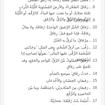
ـ رَقَاقُ: الصَّحْراءُ، والأرضُ المُسْتَوِيَةُ اللَّيِّنَةُ التُّرابِ
تَحْتَهُ صَلابَةٌ، أو ما نَضَبَ عنها الماءُ، كالرَّقَّةِ، أو اللَّيِّنَةُ
المُتَّسِعَةُ، كالرُّقِّ والرِّقُّ، والرَّقَقِ.
ـ يومٌ رَقاقٌ: حارٌّ.
ـ رُقاقٌ: الخُبْزُ الرَّقيقُ، الواحِدَةُ: رُقاقَةٌ، ولا يقالُ:
رِقاقَةٌ، فإذا جُمِعَ قيلَ: رِقاقٌ.
ـ مِرْقاقُ: ما يُرَقُّ به الخُبْزُ.
ـ رُقَّى: من أرَقِّ الشَّحْمِ، وفي المَثَلِ: ''وجَدْتَني
الشَّحْمَةَ الرُّقَّى عليها المَأْتَى'': يَقولُها لِصاحِبِهِ إذا
اسْتَضْعَفَه.
ـ رَقيقُ: المَمْلوكُ بَيِّنُ الرِّقِّ، للواحِدِ والجَمْعِ، وقد
يُجْمَعُ على رِقاقٍ.
ـ حَدَثُ رِقَاقِ: موضع بالشأمِ.
ـ رَقيقانِ: الحِضْنانِ والأَخْدَعانِ.
ـ رَقيقانِ مِنَ المَنْخَـرَيْنِ: ناحِيَتاهُما، وما بيْنَ
الخاصِرَةِ والرُّفْغِ.
ـ أُمَيْمَةُ بنْتُ رُقَيْقَةَ: صَحابِيَّةٌ.