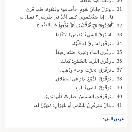
ـ رَقَّقَه: ضِدُّ غَلَّظَهُ.
ـ ونَزَلَ جابانُ بقَوْمٍ، فأضافوهُ وغَبَقُوهُ، فلما فَرَغَ
قال: إذا صَبَّحْتُموني كيف آخُذُ في طَريقي؟ فقيلَ له:
''أعَنْ صَبوحٍ تُرَقِّقُ؟'' أي: تَكْني عَنِ الصَّبوحِ.
ـ اسْتَرَقَّ الماءُ: نَضَبَ إلاَّ يَسيراً.
ـ اسْتَرَقَّ الشيءُ: نَقيض اسْتَغْلَظَ.
ـ تَرَقَّقَ له: رَقَّ له قَلْبُهُ.
ـ رَقْرَقَ الماءَ وغيرَهُ: صَبَّه رَقيقاً.
ـ رَقْرَقَ الثَّريدَ بالسَّمْنِ: كذلك.
ـ تَرَقْرَقَ: تَحَرَّكَ، وجاء وذَهَبَ.
ـ تَرَقْرَقَ الدَّمْعُ: دارَ في الحِمْلاق.
ـ تَرَقْرَقَ الشيءُ: لَمَعَ.
ـ تَرَقْرَقَتِ الشمسُ: صارتْ كأنها تَدورُ.
ـ مالٌ مُتَرَقْرِقٌ للسِّمَنِ أو للهُزَالِ: مُتَهَيِّئٌ له.
عرض المزيد