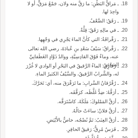
ـ مَراقُّ البَطْنِ: ما رَقَّ منه ولان، جَمْعُ مَرَقٍّ، أو لا
واحِدَ لها.
ـ رَقَقُ: الضَّعْفُ.
ـ في مالِهِ رَقَقٌ: قِلَّةٌ.
ـ رَقْراقَةُ: التي كأنَّ الماءَ يَجْرِي في وَجْهِها.
ـ رَقْراقُ: سَيْفُ سَعْدِ بنِ عُبادَةَ، رضي الله تعالى
عنه، وماءٌ فَوْقَ القادِسِيَّةِ، ووالدُ ذَوَّادٍ الغَطَفانِيِّ
الشاعِرِ.
ـ رُقارِقُ: الماءُ الرَّقيقُ في البَحْرِ أو الوادي لا غُزْرَ
له، والشَّرابُ الرَّقيقُ، والسَّيْفُ الكثيرُ الماءِ.
ـ رُقْرُقانُ السَّرابِ: ما تَرَقْرَقَ منه، أي: تَحَرَّكَ.
ـ أرَقَّهُ: ضِدُّ غَلَّظَه، كرَقَّقَه.
ـ أرَقَّ المَمْلوكَ: مَلَكَهُ، كاسْتَرَقَّه.
ـ أرَقَّ فلانٌ: ساءَتْ حالُهُ.
ـ أرَقَّ العِنَبُ: تَمَّ نُضْجُه، خاصٌّ بالأَبْيَضِ.
ـ فَرَسٌ مُرِقٌّ: رَقيقُ الحافِرِ.