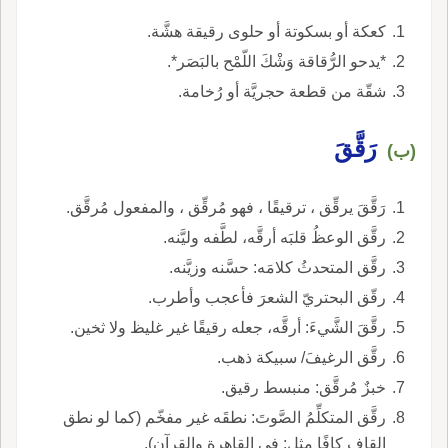
كعكة أو بسكوتة أو حلوى رقيقة هشَّة.
*يدحو الرُّقاقة وَشْكَ اللّمْح بالبَصَر*.
شقّة من قطعة حجريَّة أو رُخامة.
رَقَّقَ
(ب)
رَقَّقَ يرقِّق ، ترقيقًا ، فهو مُرقِّق ، والمفعول مُرقَّق.
رقَّق الوعظُ قلبَه أرقَّه، لطَّفه وليَّنه.
رقَّق المتحدثُ كلامَه: حسَّنه وزيَّنه.
رقّق البحتريّ الشعرَ فأعجب وأطرب.
رقَّقَ الشَّيءَ: أرقَّه، جعله رقيقًا غير غليظ ولا ثخين.
رقَّق الرغيفَ/ سبيكة ذهب.
خبزٌ مُرقَّق: منبسط رقيق.
رقَّق المتكلِّمُ الصَّوتَ: نطقَه غير مفخّم (كما لو نطق
القاف كافًا مثل: في القاهرة والقرآن).