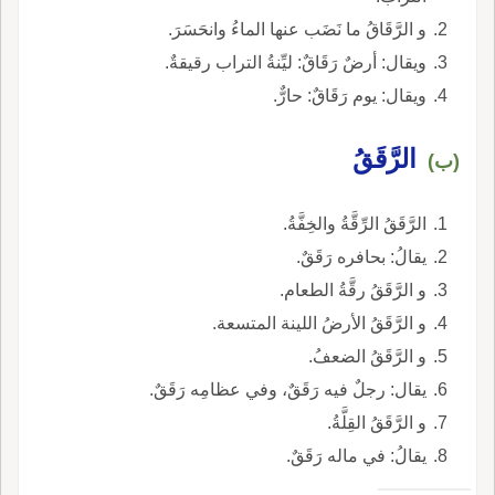
و الرَّقَاقُ ما نَضَب عنها الماءُ وانحَسَرَ.
ويقال: أرضٌ رَقَاقٌ: ليِّنةُ التراب رقيقةٌ.
ويقال: يوم رَقَاقٌ: حارٌّ.
الرَّقَقُ
(ب)
الرَّقَقُ الرِّقَّةُ والخِفَّةُ.
يقالُ: بحافره رَقَقٌ.
و الرَّقَقُ رقَّةُ الطعام.
و الرَّقَقُ الأرضُ اللينة المتسعة.
و الرَّقَقُ الضعفُ.
يقال: رجلٌ فيه رَقَقٌ، وفي عظامِه رَقَقٌ.
و الرَّقَقُ القِلَّةُ.
يقالُ: في ماله رَقَقٌ.