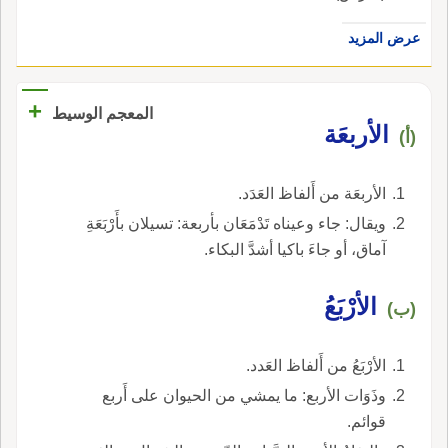
عرض المزيد
+
المعجم الوسيط
الأربعَة
(أ)
الأربعَة من أَلفاظ العَدَد.
ويقال: جاء وعيناه تَدْمَعَان بأربعة: تسيلان بأَرْبَعَةِ
آماق، أو جاءَ باكيا أشدَّ البكاء.
الأرْبَعُ
(ب)
الأرْبَعُ من أَلفاظ العَدد.
وذَوَات الأربع: ما يمشي من الحيوان على أَربع
قوائم.