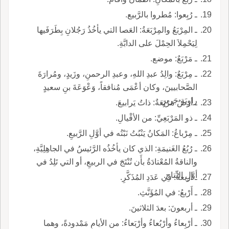
ـ رُبِعوا: مُطروا بالرَّبيع.
ـ المِرْبَعُ والمِرْبَعَةُ: العَصا التي يأخُذُ رَجُلانِ بِطَرَفَيها
لِيَحْمِلاَ الحِمْلَ على الدابَّةِ.
ـ مَرْبَعٌ: موضع.
ـ مِرْبَعٌ: والِدُ عبدِ اللهِ، وعبدِ الرحمنِ، وزَيدٍ، ومُرارَةَ
الصَّحابيينَ، وكان أعْمَى مُنافقاً، وَعْوَعَةَ بنِ سعيدٍ
راوِيَةِ جَريرٍ.
ـ أرضٌ مَرْبَعَةٌ: ذاتُ يَرابيعَ.
ـ ذو المَرْبَعِيِّ: من الأقْيالِ.
ـ مِرْباعُ: المَكانُ يَنْبُتُ نَبْتُه في أوَّلِ الرَّبيعِ.
ـ رُبُعُ الغَنيمَةِ: الذي كان يأخُذُه الرَّئيسُ في الجاهِلِيَّةِ،
والناقةُ المُعْتادَةُ بأَن تُنْتَجَ في الربيعِ، أو التي تَلِدُ في
أوَّلِ النِّتاجِ.
ـ أربعةُ: في عَدَدِ المُذَكَّرِ.
ـ أَرْبعُ: في المُؤَنَّثِ.
ـ أربعونَ: بعدَ الثلاثينَ.
ـ أرْبِعاءُ وأرْبُعاءُ وأرْبَعاءُ: من الأيامِ مَمْدودةً، وهما