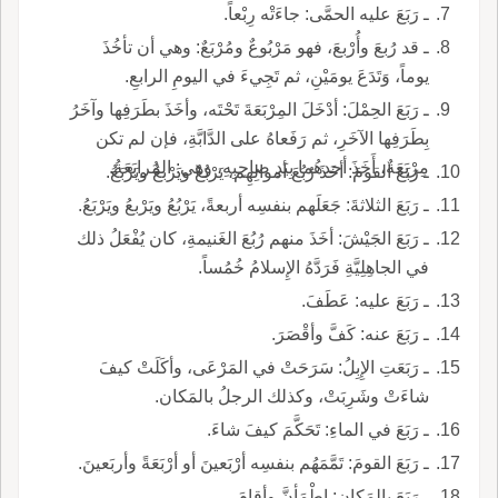
ـ رَبَعَ عليه الحمَّى: جاءَتْه رِبْعاً.
ـ قد رُبعَ وأُرْبعَ، فهو مَرْبُوعٌ ومُرْبَعٌ: وهي أن تأخُذَ
يوماً، وَتَدَعَ يومَيْنِ، ثم تَجِيءَ في اليومِ الرابعِ.
ـ رَبَعَ الحِمْلَ: أدْخَلَ المِرْبَعَةَ تَحْتَه، وأخَذَ بطَرَفِها وآخَرُ
بِطَرَفِها الآخَرِ، ثم رَفَعاهُ على الدَّابَّةِ، فإن لم تكن
مِرْبَعَةٌ، أَخَذَ أحدهُما بِيَدِ صاحِبِهِ، وهي: المُرابَعَةُ.
ـ رَبَعَ القومَ: أخَذَ رُبُعَ أموالِهِم، يَرْبُعُ ويَرْبعُ ويَرْبَعُ.
ـ رَبَعَ الثلاثةَ: جَعَلَهم بنفسِه أربعةً، يَرْبُعُ ويَرْبعُ ويَرْبَعُ.
ـ رَبَعَ الجَيْشَ: أخَذَ منهم رُبُعَ الغَنيمةِ، كان يُفْعَلُ ذلك
في الجاهِلِيَّةِ فَرَدَّهُ الإِسلامُ خُمُساً.
ـ رَبَعَ عليه: عَطَفَ.
ـ رَبَعَ عنه: كَفَّ وأقْصَرَ.
ـ رَبَعَتِ الإِبِلُ: سَرَحَتْ في المَرْعَى، وأكَلَتْ كيفَ
شاءَتْ وشَرِبَتْ، وكذلك الرجلُ بالمَكان.
ـ رَبَعَ في الماءِ: تَحَكَّمَ كيفَ شاءَ.
ـ رَبَعَ القومَ: تَمَّمَهُم بنفسِه أرْبَعينَ أو أرْبَعَةً وأربَعينَ.
ـ رَبَعَ بالمَكانِ: اطْمَأنَّ وأقامَ.