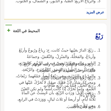
والريَاحُ الأربع: الصَّبا، و الدّبور، و الشمال، و الجَنوب.
عرض المزيد
+
المحيط في اللغة
رَبْعُ
ـ رَبْعُ: الدارُ بعَيْنِها حيثُ كانت، ج: رِباعٌ ورُبوعٌ وأربُعٌ
وأرباعٌ، والمَحَلَّةُ، والمَنْزِلُ، والنَّعْشُ، وجماعَةُ
الناسِ، والموضِعُ يَرْتَبعونَ فيه في الرَّبيعِ، كالمَرْبَعِ،
ـ رَبَعَ: وَقَفَ وانْتَظَرَ، وَتَحَبَّسَ، ومنه قولُهم: ارْبَعْ
والرجلُ بينَ الطُّولِ والقِصَرِ، كالمَرْبوعِ، والرَّبْعَةِ،
عَلَيْكَ، أو على نفسِكَ، أو على ظَلْعِكَ.
والمِرْباعِ والمُرْتَبعِ، وهي رَبْعَةٌ أيضاً، جَمْعُهما: رَبْعاتٌ،
ـ رَبَعَ: رَفَعَ الحَجَرَ باليَد امْتِحَاناً للقُوَّةِ.
ومحركةً، شاذٌّ، لأنَّ فَعْلَةً، صِفَةً، لا تُحَرَّكُ عَيْنُها في
ـ رَبَعَ الحَبْلَ: فَتَلَهُ من أرْبَعِ طاقاتٍ.
الجَمعِ، وإنما تُحَرَّكُ إذا كانت اسْماً ولم تكنِ العَيْنُ
ـ رَبَعَتِ الإِبِلُ: وَرَدَتِ الرِّبْعَ، بأن حُبِسَتْ عن الماءِ
واواً أو ياءً.
ثلاثَةَ أيامٍ، أو أربعةً أو ثلاثَ ليالٍ، وَوَرَدَتْ في الرابعِ،
وهي إبِلٌ رَوابعُ.
ـ رَبَعَ فلانٌ: أَخْصَبَ.