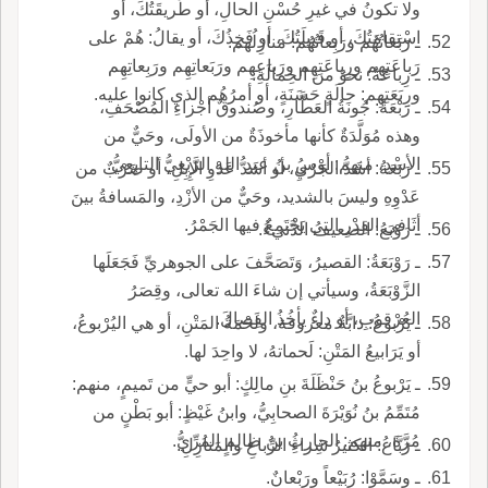
ولا تكونُ في غيرِ حُسْنِ الحالِ، أو طَريقَتُكَ، أو
اسْتِقامَتُكَ، أو قَبيلَتُكَ، أو فَخِذُكَ، أو يقالُ: هُمْ على
ـ رَبَعاتُهُم ورَبِعاتُهُم: مَنازِلُهم.
رَباعَتِهِم ورِباعَتِهِم ورَباعِهِم ورَبَعاتِهِم ورَبِعاتِهِم
ـ رِباعَةُ: نحوٌ من الحِمالَةِ.
ورِبَعَتِهِم: حالَةٍ حَسَنَةٍ، أو أمرُهُم الذي كانوا عليه.
ـ رَبْعَةُ: جُونَةُ العَطَّارِ، وصُندوقٌ أجْزاءِ المُصْحَفِ،
وهذه مُوَلَّدَةٌ كأنها مأخوذَةٌ من الأولَى، وحَيٌّ من
الأسْدِ، منهم: أوْسُ بنُ عبدِ اللهِ الرَّبْعِيُّ التابِعِيُّ.
ـ رَبَعَةُ: أشَدُّ الجَرْيِ، أو أشَدُّ عَدْوِ الإِبِلِ، أو ضَرْبٌ من
عَدْوِهِ وليسَ بالشديد، وحَيٌّ من الأزْدِ، والمَسافةُ بينَ
أثَافي القِدْرِ التي يَجْتَمِعُ فيها الجَمْرُ.
ـ رَوْبَعُ: الضعيفُ الدَّنيءُ.
ـ رَوْبَعَةُ: القصيرُ، وَتَصَحَّفَ على الجوهريِّ فَجَعَلَها
الزَّوْبَعَةُ، وسيأتي إن شاءَ الله تعالى، وقِصَرُ
العُرْقوبِ، أو داءٌ يأخُذُ الفِصالَ.
ـ يَرْبوعُ: دابَّةٌ معروفة، ولَحْمَةُ المَتْنِ، أو هي اليُرْبوعُ،
أو يَرَابيعُ المَتْنِ: لَحماتهُ، لا واحِدَ لها.
ـ يَرْبوعُ بنُ حَنْظَلَةَ بنِ مالِكٍ: أبو حيٍّ من تَميمٍ، منهم:
مُتَمِّمُ بنُ نُوَيْرَةَ الصحابِيُّ، وابنُ غَيْظٍ: أبو بَطْنٍ من
مُرَّةَ، منهم: الحارثُ بنُ ظالِمٍ المُرِّيُّ.
ـ رَبَّاعُ: الكثيرُ شِراءِ الرِّباعِ والمَنازِلِ.
ـ وسَمَّوْا: رُبَيْعاً ورَبْعانٌ.