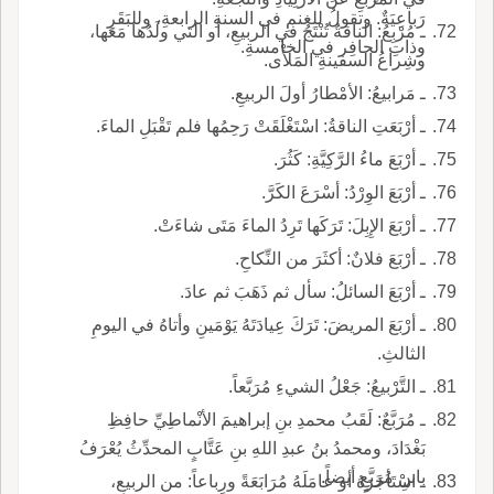
رَباعِيَةٌ. وتقولُ للغنمِ في السنةِ الرابعةِ، وللبَقَرِ
ـ مُرْبِعُ: الناقةُ تُنْتَجُ في الربيعِ، أو التي ولَدُها مَعَها،
وذاتِ الحافِر في الخامسةِ.
وشِراعُ السفينةِ المَلأْى.
ـ مَرابيعُ: الأمْطارُ أولَ الربيعِ.
ـ أرْبَعَتِ الناقةُ: اسْتَغْلَقَتْ رَحِمُها فلم تَقْبَلِ الماءَ.
ـ أرْبَعَ ماءُ الرَّكِيَّةِ: كَثُرَ.
ـ أرْبَعَ الوِرْدُ: أسْرَعَ الكَرَّ.
ـ أرْبَعَ الإِبِلَ: تَرَكَها تَرِدُ الماءَ مَتَى شاءَتْ.
ـ أرْبَعَ فلانٌ: أكثَرَ من النِّكاحِ.
ـ أرْبَعَ السائلُ: سأل ثم ذَهَبَ ثم عادَ.
ـ أرْبَعَ المريضَ: تَرَكَ عِيادَتَهُ يَوْمَينِ وأتاهُ في اليومِ
الثالثِ.
ـ التَّرْبيعُ: جَعْلُ الشيءِ مُرَبَّعاً.
ـ مُرَبَّعٌ: لَقَبُ محمدِ بنِ إبراهيمَ الأنْماطِيِّ حافِظِ
بَغْدَادَ، ومحمدُ بنُ عبدِ اللهِ بنِ عَتَّابٍ المحدِّثُ يُعْرَفُ
بابنِ مُرَبَّعٍ أيضاً.
ـ اسْتَأجَرَهُ أو عامَلَهُ مُرَابَعَةً ورِباعاً: من الربيعِ،