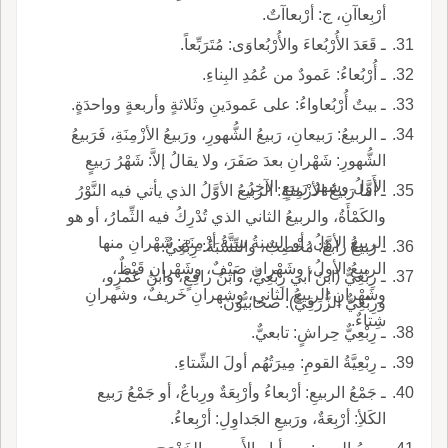
أرْبِعاآنِ، ج: أرْبعاآتٌ.
ـ قَعَدَ الأُرْبُعاءَ والأُرْبُعاوَى: مُتَرَبِّعاً.
ـ أُرْبُعاءُ: عَمودٌ من عُمُدِ البِناءِ.
ـ بيتٌ أُرْبُعاواءُ: على عَمودَينِ وثَلاثةٍ وأربعةٍ وواحدَةٍ.
ـ الربيعُ: رَبيعانِ، رَبيعُ الشُّهورِ، ورَبيعُ الأزْمِنَةِ، فَرَبيعُ
الشُّهورِ: شَهْرانِ بعدَ صَفَرَ، ولا يقالُ إلاَّ: شَهْرُ رَبيعٍ
الأَوَّلُ وشهرُ رَبيعٍ الآخِرُ.
ـ أما رَبيعُ الأزْمِنَةِ: الربيعُ الأوَّلُ الذي يأتي فيه النَّوْرُ
والكَمْأَةُ، والربيعُ الثاني الذي تُدْرِكُ فيه الثِّمارُ، أو هو
الربيعُ الأوَّلُ، أو السنةُ سِتَّةُ أزْمِنَةٍ: شَهْرانِ منها
ـ رَبيعٌ رابعٌ: مُخْصِبٌ، والنِّسْبَةُ: رِبْعِيٌّ.
الربيعُ الأولُ، وشَهْرانِ صَيْفٌ، وشَهْرانِ قَيْظٌ،
ـ رِبْعِيٌّ (ابنُ أبي رِبْعِيٍّ، وابنُ رافِعٍ، وابنُ عَمْرٍو،
وشَهْرانِ الربيعُ الثاني، وشهرانِ خَريفٌ، وشهرانِ
ورِبْعِيٌّ الزُّرَقِيُّ): صحابيُّونَ.
شِتاءٌ.
ـ رِبْعِيٌّ حِراشٍ: تابعيٌّ.
ـ رِبْعِيَّةُ القومِ: مِيرَتُهُم أولَ الشِّتاءِ.
ـ جَمْعُ الربيعِ: أرْبعاءُ وأرْبِعَةٌ ورِباعٌ، أو جَمْعُ رَبيع
الكَلأِ: أرْبِعَةٌ، ورَبيعِ الجَداوِلِ: أرْبِعاءُ.