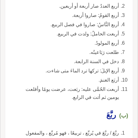
أربع العددُ صار أربعة أو أربعين.
أربع القومُ: صاروا أربعة.
أربع النَّاسُ: صاروا في فصل الربيع.
أربعت الحاملُ: ولدت في الربيع.
أربع المولودُ.
طلعت رَبَاعيتُه.
دخل في السنة الرابعة.
أربع الإبلَ: تركها ترد الماءَ متى شاءت.
أربَع الغنمَ.
أربعت الحُمَّى عليه: ربَعت، عرضت يومًا وأقلعت
يومين ثم أتت في الرابع.
ربَّعَ
(ب)
ربَّعَ / ربَّعَ في يُربِّع ، تربيعًا ، فهو مُربِّع ، والمفعول