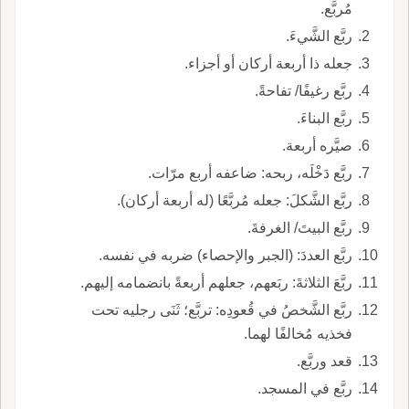
مُربَّع.
ربَّع الشَّيءَ.
جعله ذا أربعة أركان أو أجزاء.
ربَّع رغيفًا/ تفاحةً.
ربَّع البناءَ.
صيَّره أربعة.
ربَّع دَخْلَه، ربحه: ضاعفه أربع مرّات.
ربَّع الشَّكلَ: جعله مُربَّعًا (له أربعة أركان).
ربَّع البيتَ/ الغرفةَ.
ربَّع العددَ: (الجبر والإحصاء) ضربه في نفسه.
ربَّعَ الثلاثةَ: ربَعهم، جعلهم أربعةً بانضمامه إليهم.
ربَّع الشَّخصُ في قُعودِه: تربَّع؛ ثَنَى رجليه تحت
فخذيه مُخالفًا لهما.
قعد وربَّع.
ربَّع في المسجد.