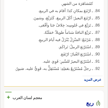
كمُشاهَرَة من الشهرِ.
ـ ارْتَبَعَ بمكانِ كذا: أقامَ به في الربيع.
ـ ارْتَبَعَ البعيرُ: أكَلَ الربيعَ، كَتَرَبَّعَ، وسَمِنَ.
ـ تَرَبَّعَ في جُلوسِه: خِلافُ جَثا وأقْعَى.
ـ تَرَبَّعَ الناقةُ سَناماً طويلاً: حَمَلَتْهُ.
ـ مُرْتَبَعُ: المَنْزِلُ يُنْزَلُ فيه أيامَ الربيعِ.
ـ اسْتَرْبَعَ الرملُ: تَراكَمَ.
ـ اسْتَرْبَعَ الغُبارُ: ارْتَفَعَ.
ـ اسْتَرْبَعَ البعيرُ للسَّيرِ: قَوِيَ عليه.
ـ رجلٌ مُسْتَرْبِعٌ بعَمَلِهِ: مُسْتَقِلٌّ به، قَوِيٌّ عليه، صَبورٌ.
عرض المزيد
+
معجم لسان العرب
ربع
(أ)