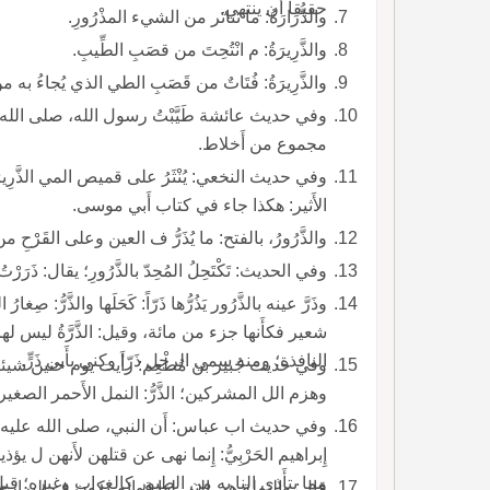
حقيقاً أَن ينتهي.
والذُّرَارَةُ: ما تناثر من الشيء المذْرُورِ.
والذَّرِيرَةُ: م انْتُحِتَ من قصَبِ الطِّيبِ.
والذَّرِيرَةُ: فُتَاتٌ من قَصَبِ الطي الذي يُجاءُ به م
وفي حديث عائشة طَيَّبْتُ رسول الله، صلى الله ع
مجموع من أَخلاط.
وفي حديث النخعي: يُنْثَرُ على قميص المي الذَّرِيرَ
الأَثير: هكذا جاء في كتاب أَبي موسى.
والذَّرُورُ، بالفتح: ما يُذَرُّ ف العين وعلى القَرْحِ 
وفي الحديث: تَكْتَحِلُ المُحِدّ بالذَّرُورِ؛ يقال: ذَرَرْتُ
وذَرَّ عينه بالذَّرُور يَذُرُّها ذَرّاً: كَحَلَها والذَّرُّ
شعير فكأَنها جزء من مائة، وقيل: الذَّرَّةُ ليس 
النافذة؛ ومنه سمي الرجل ذَرّا وكني بأَبي ذَرٍّ.
وفي حديث جُبير بن مُطْعِم: رأَيت يوم حنين شيئا أَ
وهزم الل المشركين؛ الذَّرُّ: النمل الأَحمر الصغير، و
وفي حديث اب عباس: أَن النبي، صلى الله عليه وسلم
إِبراهيم الحَرْبِيُّ: إِنما نهى عن قتلهن لأَنهن 
مما يتأَذى النا به من الطيور كالغراب وغيره؛ قيل ل
قال: والنملة هي التي لها قوائم تكون ف البراري والخَ