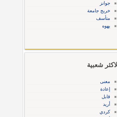
جوانز
خريج جامعة
متأسف
يهوه
لاكثر شعبية
معنى
إعادة
قابل
أريد
كردي