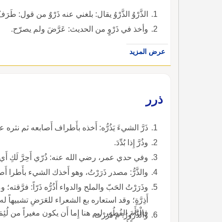
الذَّرْوُ الذَّرْوُ يقال: بلغني عنه ذَرْوٌ من قول: طَرَف
وأخذ في ذَرْوٍ من الحديث: عَرَّضَ ولم يصرّح.
عرض المزيد
ذرر
ذَرَّ الشيءَ يَذُرُّه: أَخذه بأَطراف أَصابعه ثم نثره على الشيء وذَرَّ الشيءَ يَذُرُّهُ إِذا بَدَّدَهُ.
وذُرَّ إِذا بُدِّدَ.
وفي حدي عمر، رضي الله عنه: ذُرّي أَحِرَّ لَكِ أَي ذُ
والذَّرُّ: مصدر ذَرَرْتُ، وهو أَخذك الشيء بأَطرا أَصابعك تَذُرُّهُ ذَرَّ الملح المسحوق 
أَذِرَّةٍ؛ وقد استعاره بع الشعراء للعَرَضِ تشبيهاً له ب
فالْتَأَمَ الفُطُور ليم هنا إِما أَن يكون مغيراً من لُئِمَ
والذَّرُورُ: م ذَرَرْتَ.