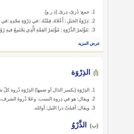
جمع: ذُرىً، ذِرىً. [ذ ر و].
:ذِرْوَةُ الجَبَلِ : أَعْلاهُ، قِمَّتُهُ. :في ذِرْوَةِ مَجْدِهِ :في ذ
:مُؤْتَمَرُ الذِّرْوَةِ : مُؤْتَمَرُ القِمَّةِ الَّذِي يَجْتَمِعُ فيهِ رُ
عرض المزيد
الذِرْوَة
(أ)
الذِرْوَة (بكسر الذال أو ضمها) الذِرْوَة ذُروة كلّ 
ويقال: هو في ذِروة النسب، وعَلا ذُروةَ الشرف، و
ويقال: أقبلتْ ذرا الليل: أوائله.
الذَّرْوُ
(ب)