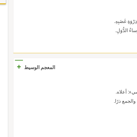
ِرْوَةِ غَضَبِهِ.
ؤَساءُ الدُّوَلِ.
+
المعجم الوسيط
شيء: أعلاه.
الجمع ذرًا.