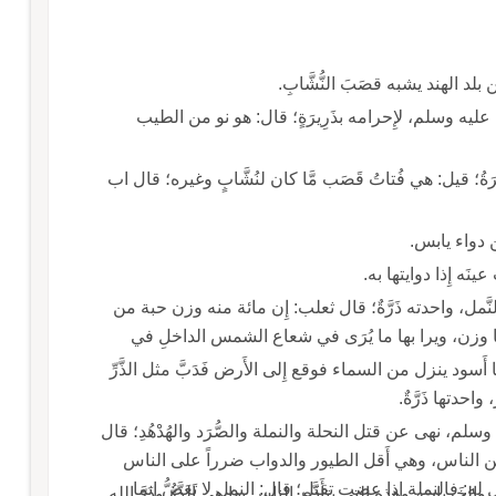
ن بلد الهند يشبه قصَبَ النُّشَّابِ.
ليه وسلم، لإِحرامه بذَرِيرَةٍ؛ قال: هو نو من الطيب
ةُ؛ قيل: هي فُتاتُ قَصَب مَّا كان لنُشَّابٍ وغيره؛ قال اب
من دواء يابس.
 عينَه إِذا دوايتها به.
: صِغارُ النَّمل، واحدته ذَرَّةٌ؛ قال ثعلب: إِن مائة منه وزن حبة من
لها وزن، ويرا بها ما يُرَى في شعاع الشمس الداخلِ في
سود ينزل من السماء فوقع إِلى الأَرض فَدَبَّ مثل الذَّرِّ
احدتها ذَرَّةٌ.
، نهى عن قتل النحلة والنملة والصُّرَد والهُدْهُدِ؛ قال
ل يؤذين الناس، وهي أَقل الطيور والدواب ضرراً على الناس
ه: فالنملة إِذا عضت تقتل؛ قال: النمل لا تَعَضُّ إِنما
رِبات، وهذه التي يتأَذَّى الناس بها هي الذَّرُّ وذَرَّ الله