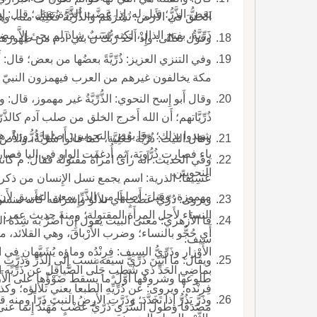
يَعَضُّ الذَّرُّ؛ قيل له: إِذا عَضَّت الذَّرَّة تقتل؛ قال: إ
الخلقَ في الأَرض: نَشَرَهُم والذُّرِّيَّةُ فُعْلِيَّة 
ذَرِّيَّةٌ، بفتح الذال، لكنه نَسَبٌ شاذ لم يجئ إِلاَّ م
وقول تعالى: وإِذْ أَخَذَ رَبُّكَ ن بني آدم من ظهورهم ذُرِّيّ
وفي التنزي العزيز: ذُرِّيَّةً بعضُها من بعض؛ قال
مكة يخالفون غيرهم من العرب فيهمزون النبيّ والبَرِيَّةَ والذُّرِّية من 
وقال أَبو إِسح النحوي: الذّ
ذُرِّيَّاتهم؛ أَن الله أَخرج الخلق من صلب آدم كالذّ
شهدوا بذلك؛ وقا بعض النحويين: أَصلها ذُرُّورَةٌ، ه
وقال الليث: ذُرِّيَّة فُعْلِيَّة، كما قالوا سُرِّيَّةٌ، وا
ياء فصارت ذُرُّويَة، ثم أُدغمت الواو في اليا فصارت 
وفي الحديث: أَنه رأَى امرأَة مقتولة فقال: م كانت هذه ت
النحويين.
عَسِيفاً؛ الذرية: اسم يجمع نسل الإِنسان من ذكر و
مهموزة، وقيل: أَصلها من الذَّرِّ بمعن التفريق لأَن
ويروى: دُرِّيَّ عَضْبٍ أَي تلألؤ وإِشراقه كأَنه منسوب إِ
النساء لأَجل المرأَة المقتولة؛ ومنه حديث عمر: حُجُّوا با
قا الأَزهري: معنى البيت يقول إِن أَضَرَّ به شِدَّة ال
أَي حُجُّو بالنساء؛ وضرب الأَرْباقَ، وهي القلائد، مث
سيف.
الأَوْزارِ وذَرِّيُّ السيف: فِرِنْدُه وماؤه يُشَبَّهانِ في
ويقال: ما أَبْيَنَ ذَرِّيَّ سيفه نسب إِلى الذَّرِّ وذَ
بماضِي الحَدِّ ذي شُطَبٍ جَلَّى الصَّياقِلُ عن ذَرِّيِّ
طلوعها وشروقها أَوَّلَ ما يسقط ضَوْؤُها على ال
فِرِنْده؛ ويروى: عن دُرِّيِّهِ الطبعا يعني تلألؤه؛ و
وذَرَّ يَذُرُّ إِذا تَخَدَّدَ؛ وذَرَّتِ الأَرضُ النبتَ ذَرّاً و
مَصْدَقاً وطولُ السُّرَى ذَرّيَّ عَضْبٍ مُهَنَّد إِنما