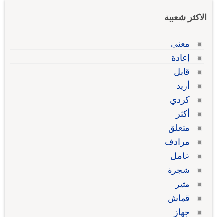
الاكثر شعبية
معنى
إعادة
قابل
أريد
كردي
أكثر
متعلق
مرادف
عامل
شجرة
مثير
قماش
جهاز