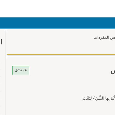
وس المفردات
ا
س
بلا تشكيل