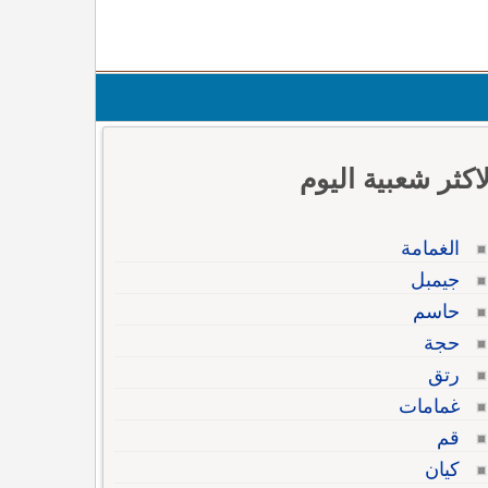
لاكثر شعبية اليوم
الغمامة
جيمبل
حاسم
حجة
رتق
غمامات
قم
كيان