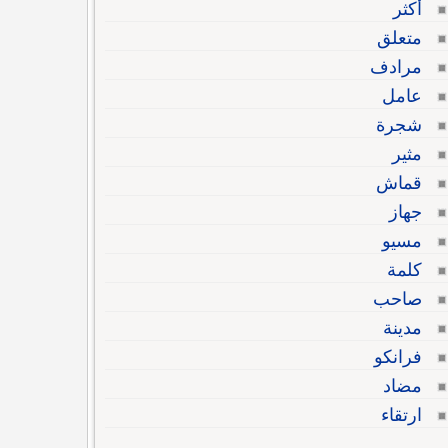
أكثر
متعلق
مرادف
عامل
شجرة
مثير
قماش
جهاز
مسيو
كلمة
صاحب
مدينة
فرانكو
مضاد
ارتقاء