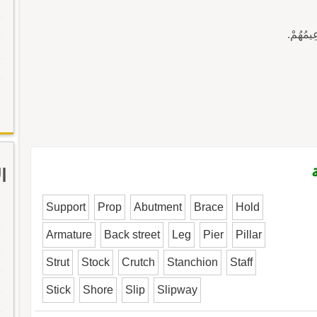
ا
Support
Prop
Abutment
Brace
Hold
Armature
Back street
Leg
Pier
Pillar
Strut
Stock
Crutch
Stanchion
Staff
Stick
Shore
Slip
Slipway