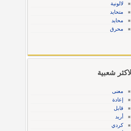
لالونية
متحايد
محايد
محرق
لاكثر شعبية
معنى
إعادة
قابل
أريد
كردي