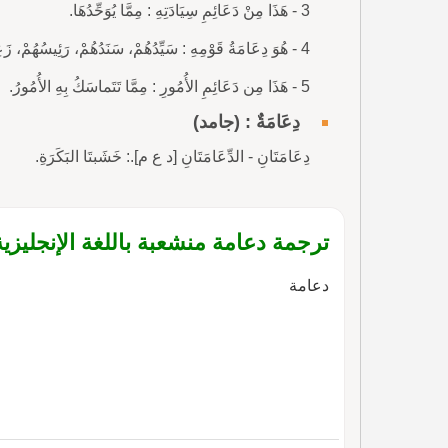
3 - هَذَا مِنْ دَعَائِمِ سِيَادَتِهِ : مِمَّا يُوَحِّدُهَا.
4 - هُوَ دِعَامَةُ قَوْمِهِ : سَيِّدُهُمْ، سَنَدُهُمْ، رَئِيسُهُمْ، زَعِيمُهُمْ.
5 - هَذَا مِن دَعَائِمِ الأُمُورِ : مِمَّا تَتَماسَكُ بِهِ الأُمُورُ.
دِعَامَةٌ : (جامد)
دِعَامَتَانِ - الدِّعَامَتَانِ [د ع م].: خَشَبتَا البَكَرَةِ.
ترجمة دعامة منشعبة باللغة الإنجليزية
دعامة