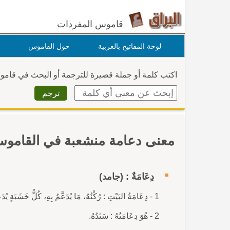
قاموس المفردات
لوحة المفاتيح بالعربية
حول القاموس
اكتب كلمة أو جملة قصيرة للترجمة أو البحث في قام
معنى دعامة منشعبة في القامو
دِعَامَةٌ : (جامد)
1 - دِعَامَةُ البَيْتِ : رُكْنُهُ، مَا يُدَعَّمُ بِهِ، كُلُّ خَشَبَةٍ يُدَعَّمُ بِها الشَّيْءُ لِيَثْبُتَ.
2 - هُوَ دِعَامَتُهُ : سَنَدُهُ.