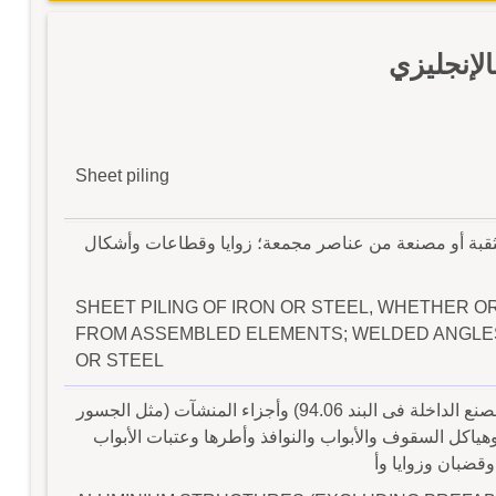
لإنجليزي
Sheet piling
قبة أو مصنعة من عناصر مجمعة؛ زوايا وقطاعات وأشكال
SHEET PILING OF IRON OR STEEL, WHETHER O
FROM ASSEMBLED ELEMENTS; WELDED ANGLES
OR STEEL
منشآت من ألومنيوم (بإستثناء المبانى مسبقة الصنع الداخلة فى البند 94.06) وأجزاء المنشآت (مثل الجسور
اكل السقوف والأبواب والنوافذ وأطرها وعتبات الأبواب
وقضبان وزوايا وأ