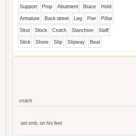
Support
Prop
Abutment
Brace
Hold
Armature
Back street
Leg
Pier
Pillar
Strut
Stock
Crutch
Stanchion
Staff
Stick
Shore
Slip
Slipway
Beat
crutch
set smb. on his feet