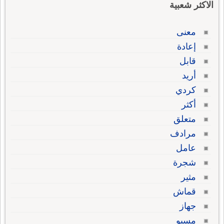
الاكثر شعبية
معنى
إعادة
قابل
أريد
كردي
أكثر
متعلق
مرادف
عامل
شجرة
مثير
قماش
جهاز
مسيو