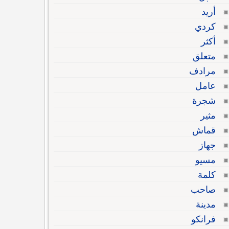
أريد
كردي
أكثر
متعلق
مرادف
عامل
شجرة
مثير
قماش
جهاز
مسيو
كلمة
صاحب
مدينة
فرانكو