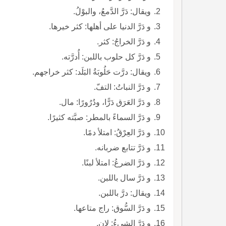
ويقال: دَرَّ الدَّمعُ، والبوْلُ.
و دَرَّ الدنيا على أهلها: كثر خيرها.
و دَرَّ الخراجُ: كثر.
و دَرَّ كل حلوب باللبن: أُدرَّته.
ويقال: درَّت حَلُوبَةُ البَلَد: كثر خراجهم.
و دَرَّ النباتُ: التفّ.
و دَرَّ العَرَق دَرًّا، ودُرُورًا: مال.
و دَرَّ السماءً بالمطر: صبَّته كثيرًا.
و دَرَّ العِرْقُ: امتلأ دمًا.
و دَرَّ تتابع ضربانه.
و دَرَّ الضرعُ: امتلأ لبنًا.
و دَرَّ سال باللبن.
ويقال: درَّ باللبن.
و دَرَّ السُّوق: راج متاعها.
و دَرَّ الشيءُ: لان.