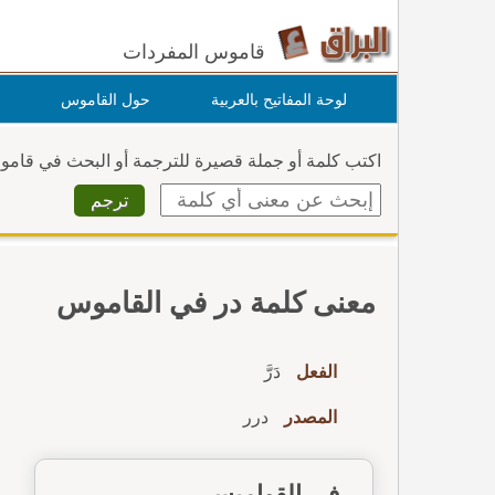
قاموس المفردات
لوحة المفاتيح بالعربية
حول القاموس
اكتب كلمة أو جملة قصيرة للترجمة أو البحث في قام
معنى كلمة در في القاموس
الفعل
دَرَّ
المصدر
درر
في القواميس