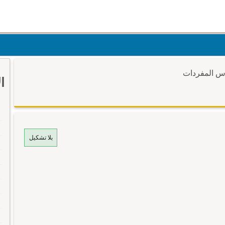
وس المفردات
ا
بلا تشكيل