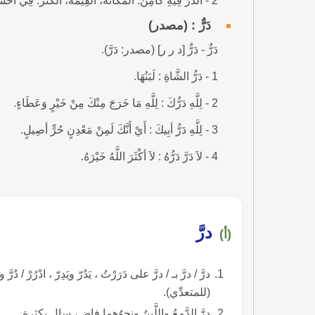
2 - الدُّرُّ فِيهِ كَامِنٌ: الْمَكَانَةُ، القِيمَةُ، الكَنْزُ. فِي أَحْشَائِهَا الدُّرُّ كَامِنٌ : أَي فِي اللُّغَةِ العَرَبِيَّةِ. (حافظ إبراهيم).
دَرٌّ : (مصدر)
دَرٌّ - دَرٌّ [د ر ر] (مصدر: دَرَّ).
1 - دَرُّ الشَّاةِ : لَبَنُهَا.
2 - لِلَّهِ دَرُّكَ : لِلَّهِ مَا خَرَجَ مِنْكَ مِنْ خَيْرٍ وَعَطَاءٍ.
3 - لِلَّهِ دَرُّ أبِيكَ : أَيْ أَنَّكَ لَمِنْ مَعْدِنٍ حُرٍّ أصِيلٍ.
4 - لاَ دَرَّ دَرُّهُ : لاَ أكْثَرَ اللَّهُ خَيْرَهُ.
درَّ
(أ)
درَّ / درَّ بـ / درَّ على دَرَرْتُ ، يَدُرّ ويَدِرّ ، ادْرُرْ / دُ
(للمتعدِّي).
درَّ الدَّمعُ واللَّبنُ ونحوُهما فاض، سال بكثرة.