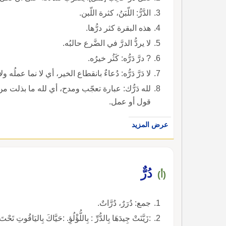
الدَّرُّ: اللّبَنُ، كثرة اللّبن.
هذه البقرة كثر درُّها.
لا يردُّ الدرَّ في الضَّرع حالبُه.
? درَّ دَرُّه: كَثُر خيرُه.
لا دَرَّ دَرُّه: دُعاءٌ بانقطاع الخير، أي لا نما عملُه ولا
لله دَرُّك: عبارة تعجّب ومدح، أي لله ما بذلت م
قول أو عمل.
عرض المزيد
دُرٌّ
(أ)
جمع: دُرَرٌ، دُرَّاتٌ.
:زَيَّنَتْ جِيدَهَا بِالدُّرِّ : بِاللُّؤْلُؤِ. :حَيَّاكَ بِاليَاقُوتِ تَحْتَ