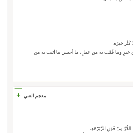
 كَثُر خيرُه.
ن خيرٍ وما قُمْت به من عملٍ، ما أحسن ما أتيت به من
+
معجم الغني
 الدُّرِّ مِنْ فَوْقِ الزَّبَرْجَدِ.