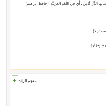
حْشَائِهَا الدُّرُّ كَامِنٌ : أَي فِي اللُّغَةِ العَرَبِيَّةِ. (حافظ إبراهيم).
مصدر دَرٌّ.
َةٍ، بِغَزَارَةٍ.
+
معجم الرائد