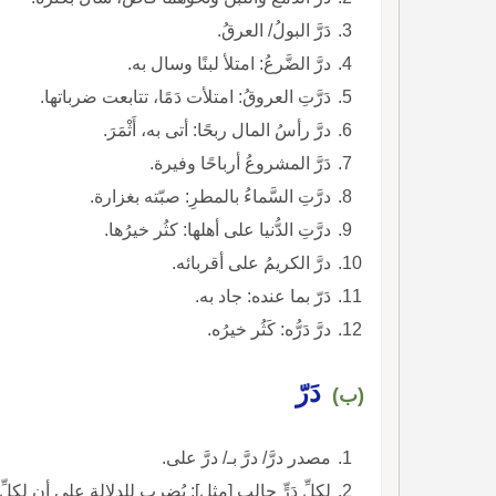
دَرَّ البولُ/ العرقُ.
درَّ الضَّرعُ: امتلأ لبنًا وسال به.
دَرَّتِ العروقُ: امتلأت دَمًا، تتابعت ضرباتها.
درَّ رأسُ المال ربحًا: أتى به، أَثْمَرَ.
دَرَّ المشروعُ أرباحًا وفيرة.
درَّتِ السَّماءُ بالمطرِ: صبّته بغزارة.
درَّتِ الدُّنيا على أهلها: كثُر خيرُها.
درَّ الكريمُ على أقربائه.
دَرّ بما عنده: جاد به.
درَّ دَرُّه: كَثُر خيرُه.
دَرّ
(ب)
مصدر درَّ/ درَّ بـ/ درَّ على.
لكلِّ دَرٍّ حالِب [مثل]: يُضرب للدلالة على أن لك