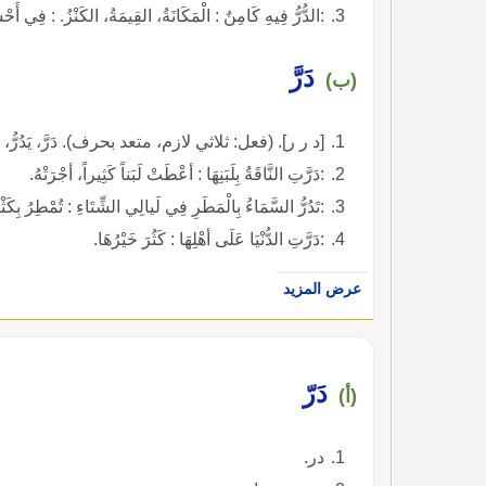
:الدُّرُّ فِيهِ كَامِنٌ : الْمَكَانَةُ، القِيمَةُ، الكَنْزُ. : فِي أَ
دَرَّ
(ب)
[د ر ر]. (فعل: ثلاثي لازم، متعد بحرف). دَرَّ، يَدُرُّ، 
:دَرَّتِ النَّاقَةُ بِلَبَنِهَا : أعْطَتْ لَبَناً كَثِيراً، أجْرَتْهُ.
:تَدُرُّ السَّمَاءُ بِالْمَطَرِ فِي لَيالِي الشِّتَاءِ : تُمْطِرُ بِكَثْر
:دَرَّتِ الدُّنْيَا عَلَى أهْلِهَا : كَثُرَ خَيْرُهَا.
عرض المزيد
دَرّ
(أ)
در.