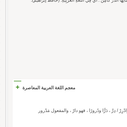
+
معجم اللغة العربية المعاصرة
رَّ وادْرِرْ / دِرَّ ، دَرًّا ودُرورًا ، فهو دارّ ، والمفعول مَدْرور