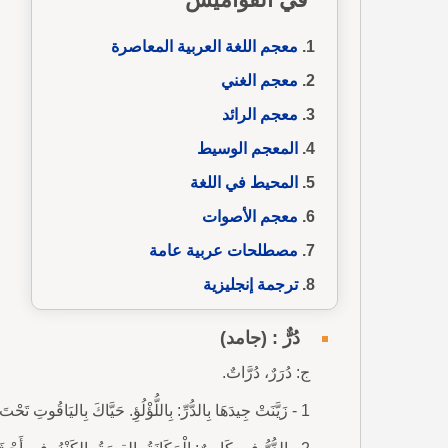
معجم اللغة العربية المعاصرة
معجم الغني
معجم الرائد
المعجم الوسيط
المحيط في اللغة
معجم الأصوات
مصطلحات عربية عامة
ترجمة إنجليزية
دُرٌّ : (جامد)
ج: دُرَرٌ، دُرَّاتٌ.
1 - زَيَّنَتْ جِيدَهَا بِالدُّرِّ: بِاللُّؤْلُؤِ. حَيَّاكَ بِاليَاقُوتِ تَحْتَ الدُّرِّ مِنْ فَوْقِ الزَّبَرْجَدِ.