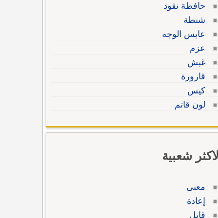
حافظة نقود
شنطة
عابس الوجه
عزم
غبش
قارورة
كيس
لون قاتم
لاكثر شعبية
معنى
إعادة
قابل