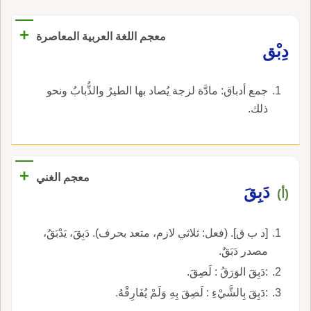
+
معجم اللغة العربية المعاصرة
دِبْق
جمع أدباق: مادَّة لزجة يُصاد بها الطيرُ والذُّبابُ ونحو
ذلك.
+
معجم الغني
دَبِقَ
(أ)
[د ب ق]. (فعل: ثلاثي لازم، متعد بحرف). دَبِقَ، يَدْبَقُ،
مصدر دَبَقٌ.
:دَبِقَ الوَرَقُ : لَصِقَ.
:دَبِقَ بِالشَّيْءِ : لَصِقَ بِهِ وَلَمْ يُفَارِقْهُ.