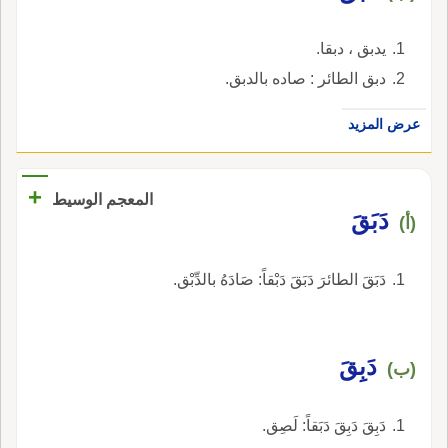
يدبق ، دبقا.
دبق الطائر : صاده بالدبق.
عرض المزيد
+
المعجم الوسيط
دَبَقَ
(أ)
دَبَقَ الطائرَ دَبَقَ دَبْقاً: صَادَهُ بالدِّبْق.
دَبِقَ
(ب)
دَبِقَ دَبِقَ دَبَقاً: لَصِق.