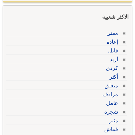
الاكثر شعبية
معنى
إعادة
قابل
أريد
كردي
أكثر
متعلق
مرادف
عامل
شجرة
مثير
قماش