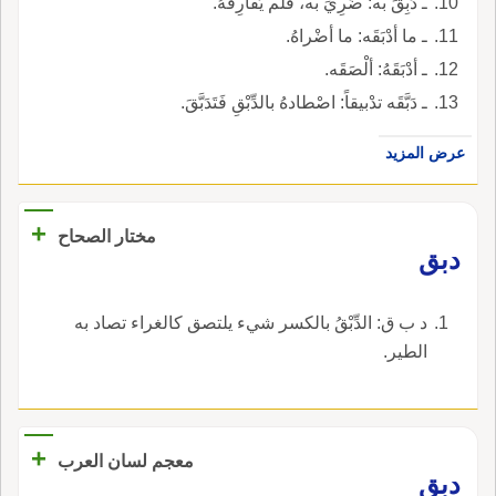
ـ دَبِقَ به: ضَرِيَ به، فلم يُفارِقْهُ.
ـ ما أدْبَقَه: ما أضْراهُ.
ـ أدْبَقَهُ: ألْصَقَه.
ـ دَبَّقَه تدْبيقاً: اصْطادهُ بالدِّبْقِ فَتَدَبَّقَ.
عرض المزيد
+
مختار الصحاح
دبق
د ب ق: الدِّبْقُ بالكسر شيء يلتصق كالغراء تصاد به
الطير.
+
معجم لسان العرب
دبق