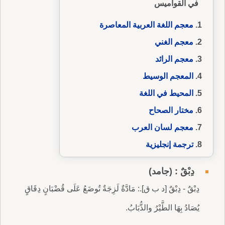
في القواميس
معجم اللغة العربية المعاصرة
معجم الغني
معجم الرائد
المعجم الوسيط
المحيط في اللغة
مختار الصحاح
معجم لسان العرب
ترجمة إنجليزية
دِبْقٌ : (جامد)
دِبْقٌ - دِبْقٌ [د ب ق].: مَادَّةٌ لَزِجَةٌ تُوضَعُ عَلَى قُضْبَانٍ دِقَاقٍ
يُصَادُ بِهَا الطَّيْرُ والذُّبَابُ.