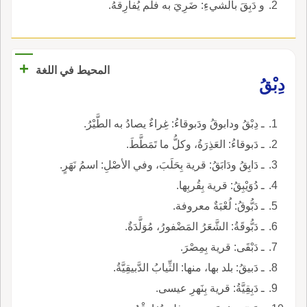
و دَبِقَ بالشيءِ: ضَرِيَ به فلم يُفارِقهُ.
+
المحيط في اللغة
دِبْقُ
ـ دِبْقُ ودابوقُ ودَبوقاءُ: غِراءٌ يصادُ به الطَّيْرُ.
ـ دَبوقاءُ: العَذِرَةُ، وكلُّ ما تَمَطَّطَ.
ـ دَابِقُ ودَابَقُ: قرية بِحَلَبَ، وفي الأصْلِ: اسمُ نَهَرٍ.
ـ دُوَيْبِقُ: قرية بِقُربِها.
ـ دَبُّوقُ: لُعْبَةٌ معروفة.
ـ دَبُّوقَةُ: الشَّعَرُ المَضْفورُ، مُوَلَّدَةٌ.
ـ دَبْقَى: قرية بِمِصْرَ.
ـ دَبيقُ: بلد بها، منها: الثِّيابُ الدَّبيقِيَّةُ.
ـ دَبِقِيَّةُ: قرية بِنَهرِ عيسى.