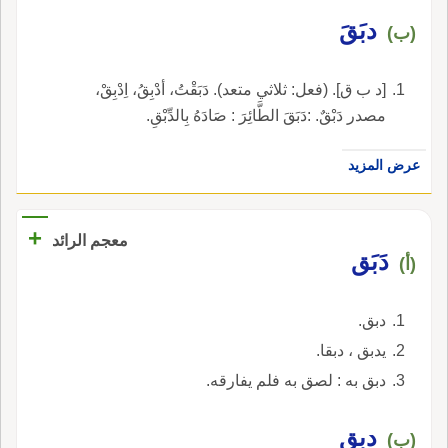
دبَقَ
(ب)
[د ب ق]. (فعل: ثلاثي متعد). دَبَقْتُ، أدْبِقُ، اِدْبِقْ،
مصدر دَبْقٌ. :دَبَقَ الطَّائِرَ : صَادَهُ بِالدِّبْقِ.
عرض المزيد
+
معجم الرائد
دَبَق
(أ)
دبق.
يدبق ، دبقا.
دبق به : لصق به فلم يفارقه.
دبق
(ب)