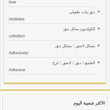
lime
دبق نبات طفيلي
mistletoe
الكولديون سائل دبق
collodion
بشكل لاصق :: بشكل دبق
Adhesively
الصّمغ :: دبق :: لاصق :: لزج
Adhesive
الاكثر شعبية اليوم