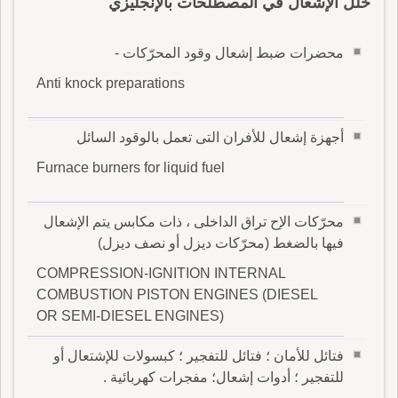
خلل الإشعال في المصطلحات بالإنجليزي
محضرات ضبط إشعال وقود المحرّكات -
Anti knock preparations
أجهزة إشعال للأفران التى تعمل بالوقود السائل
Furnace burners for liquid fuel
محرّكات الإح تراق الداخلى ، ذات مكابس يتم الإشعال
فيها بالضغط (محرّكات ديزل أو نصف ديزل)
COMPRESSION-IGNITION INTERNAL
COMBUSTION PISTON ENGINES (DIESEL
OR SEMI-DIESEL ENGINES)
فتائل للأمان ؛ فتائل للتفجير ؛ كبسولات للإشتعال أو
للتفجير ؛ أدوات إشعال؛ مفجرات كهربائية .