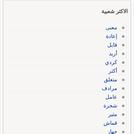
الاكثر شعبية
معنى
إعادة
قابل
أريد
كردي
أكثر
متعلق
مرادف
عامل
شجرة
مثير
قماش
جهاز