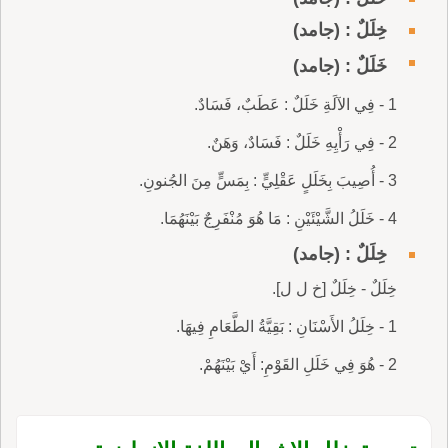
خِلَلٌ : (جامد)
خَلَلٌ : (جامد)
1 - فِي الآلَةِ خَلَلٌ : عَطَبٌ، فَسَادٌ.
2 - فِي رَأْيِهِ خَلَلٌ : فَسَادٌ، وَهَنٌ.
3 - أُصِيبَ بِخَلَلٍ عَقْلِيٍّ : بِمَسٍّ مِنَ الجُنونِ.
4 - خَلَلُ الشَّيْئَيْنِ : مَا هُوَ مُنْفَرِجٌ بَيْنَهُمَا.
خِلَلٌ : (جامد)
خِلَلٌ - خِلَلٌ [خ ل ل].
1 - خِلَلُ الأَسْنَانِ : بَقِيَّةُ الطَّعَامِ فِيهَا.
2 - هُوَ فِي خَلَلِ القَوْمِ: أَيْ بَيْنَهُمْ.