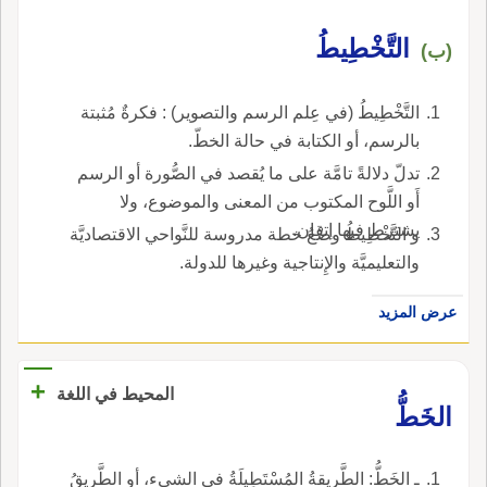
التَّخْطِيطُ
(ب)
التَّخْطِيطُ (في عِلم الرسم والتصوير) : فكرةٌ مُثبتة
بالرسم، أو الكتابة في حالة الخطّ.
تدلّ دلالةً تامَّة على ما يُقصد في الصُّورة أو الرسم
أَو اللَّوح المكتوب من المعنى والموضوع، ولا
يشترط فيها إتقان.
و التَّخْطِيطُ وضْعُ خطة مدروسة للنَّواحي الاقتصاديَّة
والتعليميَّة والإِنتاجية وغيرها للدولة.
عرض المزيد
+
المحيط في اللغة
الخَطُّ
ـ الخَطُّ: الطَّريقةُ المُسْتَطِيلَةُ في الشيء، أو الطَّريقُ