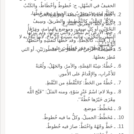
الخفيفُ في السَّهْلِ، ج: خُطوطٌ وأخْطَاطٌ، والكَتْبُ
بالقَلَمِ وغيرِهِ، وضَرْبٌ من الجِماعِ، وقد خَطَّهَا،
ـ خُطُّ: أحدُ الأخْشَبَيْنِ بمكةَ، ومَوْضِعُ الحَيِّ.
والأكْلُ القليلُ، كالتَّخْطِيطِ، والطريقُ، وسِيفُ
ـ خُطُّ وخَطُّ: الطريقُ الشارِعُ.
البَحْرَيْنِ، أو كلُّ سِيفٍ، وموضع باليمامةِ، ومَرْفَأُ
ـ خِطُّ: الأرضُ لم تُمْطَرْ، والتي تنْزِلُها، ولم يَنْزِلْها
السُّفُنِ بالبَحْرَيْنِ، وإليه نُسِبَتِ الرِّماحُ، لأنها تُباعُ به لا
نازِلٌ قَبْلَكَ، كالخِطَّةِ، وقد خَطَّهَا لنفسِهِ واخْتَطَّهَا.
أنَّهُ مَنْبِتُها.
وكلُّ ما حَظَرْتَه فقد خَطَطْتَ عليه.
ـ خَطِيطَةُ: الأرضُ لم تُمْطَرْ بينَ مَمْطُورَتَيْنِ، أو التي
مُطِرَ بعضُهَا.
ـ خُطَّةُ: شِبْهُ القِصَّةِ، والأمرُ، والجَهْلُ، ولُعْبَةٌ
للأَعْرابِ، والإِقْدامُ على الأُمورِ.
ـ خُطَّةُ من الخَطِّ: كالنُّقْطَةِ من النَّقْطِ.
ـ وبلا لام: اسْمُ عَنْزٍ سَوْءٍ، ومنه المَثَلُ: ‘‘قَبَّحَ اللُّه
مِعْزَى خَيْرُها خُطَّةُ’‘.
ـ مُخَطِّطُ: موضع.
ـ مُخَطَّطُ: الجميلُ، وكلُّ ما فيه خُطوطٌ.
ـ خَطَّ وجْهُهُ واخْتَطَّ: صارَ فيه خُطوطٌ.