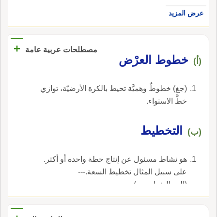
عرض المزيد
+
مصطلحات عربية عامة
خطوط العرْض
(أ)
(جغ) خطوطٌ وهميَّة تحيط بالكرة الأرضيّة، توازي
خطَّ الاستواء.
التخطيط
(ب)
هو نشاط مسئول عن إنتاج خطة واحدة أو أكثر.
على سبيل المثال تخطيط السعة.---
(المجال:حاسوب).