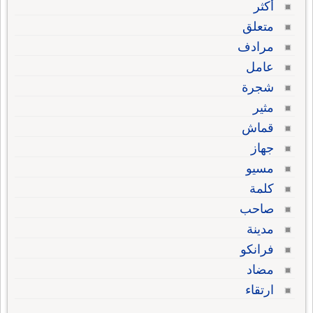
أكثر
متعلق
مرادف
عامل
شجرة
مثير
قماش
جهاز
مسيو
كلمة
صاحب
مدينة
فرانكو
مضاد
ارتقاء