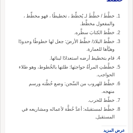
خطَّطَ / خطَّطَ لـ يُخطِّط ، تخطيطًا ، فهو مخطِّط ،
والمفعول مخطَّط.
خطَّط الكتابَ سطَّره.
خطَّط البلادَ/ خطَّط الأرضَ: جعل لها خطوطًا وحدودًا
وهيَّأها للعمارة.
قام بتخطيط أرضه استعدادًا لبنائها.
خطَّطتِ المرأةُ حواجبَها: طلتها بالخُطوط، وهو طلاء
الحواجب.
خطَّط للهروب من السِّجن: وضع خُطَّته ورسم
منهجه.
خطّط للحرب.
خطَّط لمستقبله: أعدَّ خُطَّة لأعماله ومشاريعه في
المستقبل.
عرض المزيد