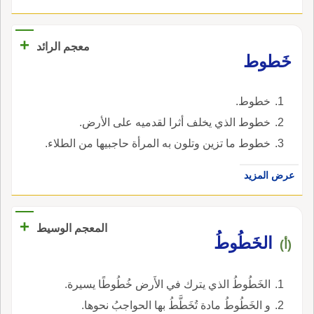
+
معجم الرائد
خَطوط
خطوط.
خطوط الذي يخلف أثرا لقدميه على الأرض.
خطوط ما تزين وتلون به المرأة حاجبيها من الطلاء.
عرض المزيد
+
المعجم الوسيط
الخَطُوطُ
(أ)
الخَطُوطُ الذي يترك في الأَرض خُطُوطًا يسيرة.
و الخَطُوطُ مادة تُخَطَّطُ بها الحواجبُ نحوها.