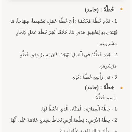
خُطَّةٌ : (جامد)
1 - قَدَّمَ خُطَّةً مُحْكَمَةً : أَيْ خُطَّةَ عَمَلٍ، تَصْمِيماً، مِنْهَاجاً، مَا
يُهْتَدَى بِهِ لِتَحْقِيقِ هَدَفٍ مَّا، حُجَّةً. أَنْجَزَ خُطَّةَ عَمَلٍ لإنْجازِ
مَشْروعِهِ.
2 - هَذِهِ خُطَّتُهُ في الْعَمَلِ: نَهْجُهُ. كَانَ يَسِيرُ وَفْقَ خُطَّةٍ
مَرْسُومَةٍ.
3 - في رَأْسِهِ خُطَّةٌ : يُدِي
خِطَّةٌ : (جامد)
: إسم خُطَّةٌ.,
1 - خِطَّةُ الْعِمَارَةِ : الْمَكَان الَّذِي اخْتُطَّ لَهَا.
2 - خِطَّةُ الأَرْضِ : قِطْعَةُ أَرْضٍ تُحَاطُ بِسِيَاجٍ عَلاَمَةً عَلَى أَنَّهَا
في مِلْكِ مَالكٍ لِيُقيمَ عَلَيْهَا بِـنَاءً.