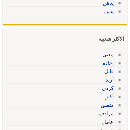
يدهن
يدين
الاكثر شعبية
معنى
إعادة
قابل
أريد
كردي
أكثر
متعلق
مرادف
عامل