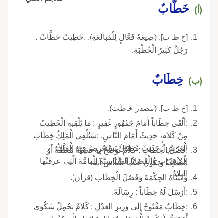
خَطَّابٌ
(أ)
[خ ط ب]. (صِيغَةُ فَعَّالٍ لِلْمُبَالَغَةِ). :خَطِيبٌ خَطَّابٌ :
رَجُلٌ كَثِيرُ الْخُطْبَةِ.
خِطَابٌ
(ب)
[خ ط ب]. (مصدر خَاطَبَ).
:أَلْقَى خِطَاباً أَمَامَ جُمْهُورٍ غَفِيرٍ : مَا يُلْقِيهِ الْخَطِيبُ
مِنْ كَلاَمٍ، حَدِيثٌ أَمَامَ النَّاسِ. :سَيُلْقِي الْمَلِكُ خِطَابَ
الْعَرْشِ : حَدِيثٌ مُطَوَّلٌ يَسْتَعْرِضُ فِيهِ الْمَلِكُ
:فَصْلُ الْخِطَابِ : كَلاَمٌ تُوَضَّحُ بِهِ قَضِيَّةٌ مُعَلَّقَةٌ أَوْ
الْمُنْجَزَاتِ وَالْقَضَايَا السِّيَاسِيَّةَ الْهَامَّةَ الَّتِي عرفَتْها
مُشْكِلَةٌ وَيَكُونُ حُكْماً بَيِّناً.ص آية.
البِلادُ.
وَآتَيْنَاهُ الحِكْمَةَ وَفَصْلَ الْخِطَابِ (قرآن).
:أَرْسَلَ لَهُ خِطَاباً : رِسَالَةً.
:خِطَابٌ مَفْتُوحٌ إِلَى وَزِيرِ العَدْلِ : كَلاَمٌ يَحْمِلُ شَكْوَى