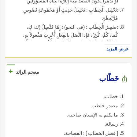
أَوْ تَذَمُّراً يَكُونُ الْقَصْدُ مِنْهُ إِثارَةَ انْتِبَاهِ الْمَسْؤُولِيَن.
:تَحْلِيل الْخِطَابِ : تَحْلِيلُ حَدِيثٍ أَوْ مَجْمُوعَةِ نُصُوصٍ
مُرْتَبِطَةٍ.
:ضَمِيرُ الْخِطَابِ : (في النحو) : إِمَّا مُتَّصِلٌ (كَ، كِ،
كُما، كُمْ، كُنَّ)، فَإذا اتَّصَلَ بِالفِعْلِ أُعْرِبَ مَفْعولاً بِهِ،
وَإذا اتَّصَلَ بالاسْمِ (ضمير الملكيّة)، أُعْرِبَ مُضافاً
عرض المزيد
إِلَيْهِ وَإمَّا مُنْفَصِلٌ: (أَنْتَ، أَنْتِ، أَنْتُما، أَنْتُمْ، أَنْتُنَّ).
+
معجم الرائد
خَطّاب
(أ)
خطاب.
مصدر خاطب.
ما يكلم به الإنسان صاحبه.
رسالة.
[ فصل الخطاب ] : الفصاحة.