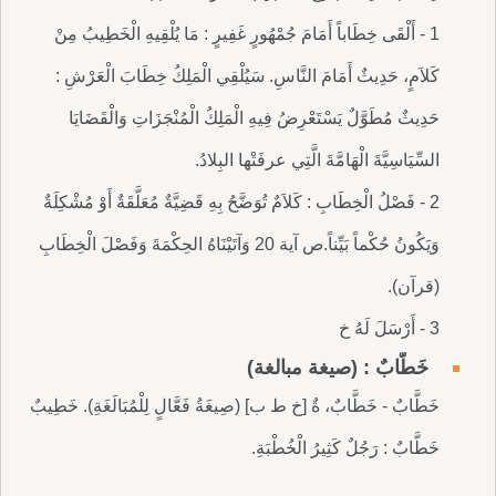
1 - أَلْقَى خِطَاباً أَمَامَ جُمْهُورٍ غَفِيرٍ : مَا يُلْقِيهِ الْخَطِيبُ مِنْ
كَلاَمٍ، حَدِيثٌ أَمَامَ النَّاسِ. سَيُلْقِي الْمَلِكُ خِطَابَ الْعَرْشِ :
حَدِيثٌ مُطَوَّلٌ يَسْتَعْرِضُ فِيهِ الْمَلِكُ الْمُنْجَزَاتِ وَالْقَضَايَا
السِّيَاسِيَّةَ الْهَامَّةَ الَّتِي عرفَتْها البِلادُ.
2 - فَصْلُ الْخِطَابِ : كَلاَمٌ تُوَضَّحُ بِهِ قَضِيَّةٌ مُعَلَّقَةٌ أَوْ مُشْكِلَةٌ
وَيَكُونُ حُكْماً بَيِّناً.ص آية 20 وَآتَيْنَاهُ الحِكْمَةَ وَفَصْلَ الْخِطَابِ
(قرآن).
3 - أَرْسَلَ لَهُ خ
خَطَّابٌ : (صيغة مبالغة)
خَطَّابٌ - خَطَّابٌ، ةٌ [خ ط ب] (صِيغَةُ فَعَّالٍ لِلْمُبَالَغَةِ). خَطِيبٌ
خَطَّابٌ : رَجُلٌ كَثِيرُ الْخُطْبَةِ.