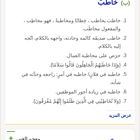
خاطبَ
(ب)
خاطبَ يخاطب ، خِطابًا ومخاطبةً ، فهو مخاطِب ،
والمفعول مخاطَب.
خاطب صديقَه كالمه وحادثه، واجهه بالكلام، اتّجه
إليه بالكلام.
حرَص على مخاطبة العمال.
{وَإِذَا خَاطَبَهُمُ الْجَاهِلُونَ قَالُوا سَلاَمًا}.
خاطبه في فلانٍ/ خاطبه في أمرٍ: راجعه وحدَّثه في
شأنه.
خاطبه في زيادة أجور الموظفين.
{وَلاَ تُخَاطِبْنِي فِي الَّذِينَ ظَلَمُوا إِنَّهُمْ مُغْرَقُونَ}.
عرض المزيد
+
معجم الغني