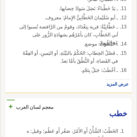
ـ يَدٌ خَطْباءُ: نَصَلَ سَوادُ خِضابِها.
ـ أبو سُلَيْمانَ الخَطَّابِيُّ الإِمامُ: معروف.
ـ خَطَّابِيَّةُ: قرية بِبَغْدَادَ، وقومٌ من الرَّافضة نُسبوا إلى
أبي الخَطَّابِ، كان يأمُرُهُم بشهادَةِ الزُّور على
مُخالِفيهِمْ.
ـ خَيْطُوبٌ: موضع.
ـ فَصْلُ الخِطابِ: الحُكْمُ بالبَيِّنَةِ، أو اليَمينِ، أو الفِقْهُ
في القَضاءِ، أو النُّطْقُ بأمَّا بَعدُ.
ـ أخْطَبُ: جَبَلٌ بِنَجْدٍ.
عرض المزيد
+
معجم لسان العرب
خطب
الخَطْبُ: الشَّأْنُ أَو الأَمْرُ، صَغُر أَو عَظُم؛ وقيل: ه