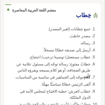
+
معجم اللغة العربية المعاصرة
خِطاب
(أ)
جمع خِطابات (لغير المصدر).
مصدر خاطبَ.
رسالة.
أرسل إلى صديقه خطابًا مسجلاً.
خطاب مستعجل/ توصية/ ترحيب/ احتجاج.
خطابٌ مفتوح: رسالة توجّه إلى مسئول علانية عن
طريق الصحافة، أو هو كلام يسمعه ويقرؤه الناس
كلّهم.
كلام يوجّه إلى الجماهير في مناسبة من المناسبات.
ألقى الرئيس خطابًا سياسيًّا مهمًّا.
خطاب العرش: خطبة الافتتاح لمجلس الأمة في
الدول الملكيّة.
خطابٌ طنَّان: مُتَّسم بالتفخيم والمبالغة والتنميق