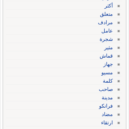
أكثر
متعلق
مرادف
عامل
شجرة
مثير
قماش
جهاز
مسيو
كلمة
صاحب
مدينة
فرانكو
مضاد
ارتقاء