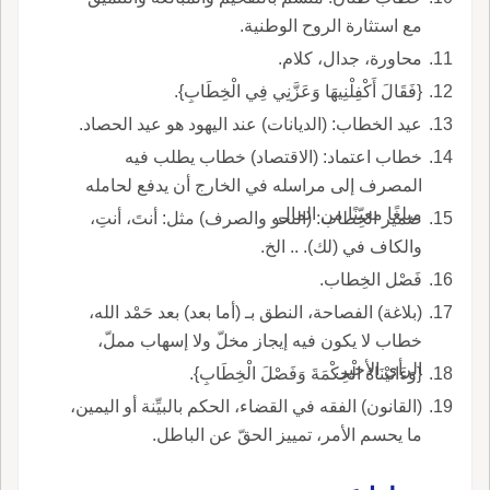
مع استثارة الروح الوطنية.
محاورة، جدال، كلام.
{فَقَالَ أَكْفِلْنِيهَا وَعَزَّنِي فِي الْخِطَابِ}.
عيد الخطاب: (الديانات) عند اليهود هو عيد الحصاد.
خطاب اعتماد: (الاقتصاد) خطاب يطلب فيه
المصرف إلى مراسله في الخارج أن يدفع لحامله
مبلغًا معيّنًا من المال.
ضمير الخِطاب: (النحو والصرف) مثل: أنتَ، أنتِ،
والكاف في (لك). .. الخ.
فَصْل الخِطاب.
(بلاغة) الفصاحة، النطق بـ (أما بعد) بعد حَمْد الله،
خطاب لا يكون فيه إيجاز مخلّ ولا إسهاب مملّ،
الرأي الأخير.
{وَءَاتَيْنَاهُ الْحِكْمَةَ وَفَصْلَ الْخِطَابِ}.
(القانون) الفقه في القضاء، الحكم بالبيِّنة أو اليمين،
ما يحسم الأمر، تمييز الحقّ عن الباطل.