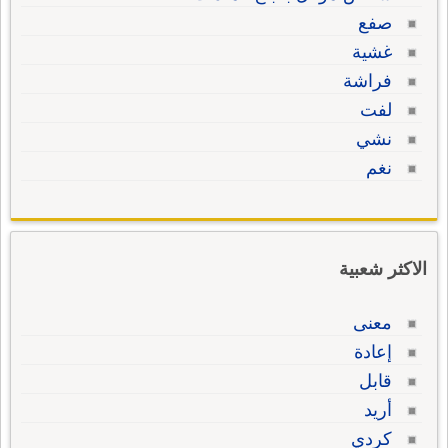
صفع
غشية
فراشة
لفت
نشي
نغم
الاكثر شعبية
معنى
إعادة
قابل
أريد
كردي