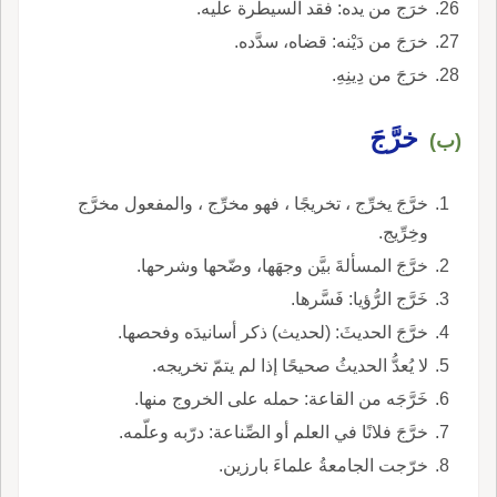
خرَج من يده: فقد السيطرة عليه.
خرَجَ من دَيْنه: قضاه، سدَّده.
خرَجَ من دِينِهِ.
خرَّجَ
(ب)
خرَّجَ يخرِّج ، تخريجًا ، فهو مخرِّج ، والمفعول مخرَّج
وخِرِّيج.
خرَّجَ المسألةَ بيَّن وجهَها، وضّحها وشرحها.
خَرَّج الرُّؤيا: فَسَّرها.
خرَّجَ الحديثَ: (لحديث) ذكر أسانيدَه وفحصها.
لا يُعدُّ الحديثُ صحيحًا إذا لم يتمّ تخريجه.
خَرَّجَه من القاعة: حمله على الخروج منها.
خرَّجَ فلانًا في العلم أو الصِّناعة: درّبه وعلّمه.
خرّجت الجامعةُ علماءَ بارزين.