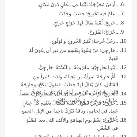
ـ أرضٌ مُخَرَّجَةٌ: نَبْتُها في مَكانٍ دُونَ مَكانٍ.
ـ عامٌ فيه تَخْرِيجٌ: خِصْبٌ وجَدْبٌ.
ـ خَريجُ: لُعْبَةٌ يقالُ لها: خَرَاجِ خَراجِ.
ـ خُرَاجُ: القُرُوحُ.
ـ رجُلٌ خُرَجَةٌ: كَثيرُ الخُروجِ والوُلُوجِ.
ـ خَارِجِي: مَنْ يَسُودُ بِنَفْسِهِ من غير أن يكونَ لَهُ
قَديمٌ.
ـ بَنُو الخارِجِيَّةِ: مَعْرُوفَةٌ، والنِّسْبَةُ: خارِجِيُّ.
ـ أمُّ خارِجَةَ: امرأةٌ من بَجيلَةَ، ولَدَتْ كثيراً مِنَ
القَبَائِلِ، كانَ يُقالُ لها: خِطْبٌ، فتقولُ: نِكْحٌ، وخارِجَةُ
ابْنُها، ولا يُعلَمُ مِمَّنْ هو، أو هُوَ ابنُ بَكْرِ بنِ يَشْكُرَ بنِ
ـ تَخْريجُ الرَّاعِيَةِ المَرْعى: أن تأكُلَ بَعْضاً وتَتْرُكَ بعضاً.
عَدْوَانَ بنِ عَمْرِو بنِ قَيْسِ عَيْلاَنَ.
ـ خَرُوجُ: فَرَسٌ يَطُولُ عُنُقُهُ فَيَغْتَالُ بِعُنُقِهِ كُلَّ عِنانٍ
جُعِلَ في لِجامِهِ، وناقَةٌ تَبْرُكُ ناحِيَةً من الإِبِلِ، الجمع:
خُرُجٌ.
ـ خُرُوجُ: إسْمُ يومِ القِيامَةِ والألف التي بعدَ الصِّلَةِ
في الشِّعْرِ.