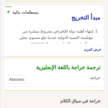
الهاء في لين الأَلف والياء والواو، لأَنهن مستطيلات
ممتدات والإِخْرِيجُ: نَبْتٌ وخَرَاجِ: فَرَسُ جُرَيْبَةَ بن
+
مصطلحات مالية
الأَشْيَمِ الأَسدي.
مبدأ التخريج
إنتهاء أهلية دولة للإقتراض بشروط ميسّرة من
مؤسّسة التنمية الدولية عندما تبلغ مستوى معيّن
من النموّ ، في الإنجليزية، هي concept of
عرض المزيد
graduation.
ترجمة خراجة باللغة الإنجليزية
خراجة
Abscess
خراجة في سياق الكلام