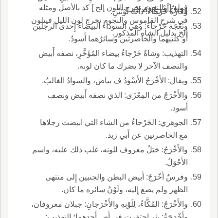
قوله [ والنجوم تخرج اللون إلخ ] كذ بالأصل ومثله
وجَبَلٌ أَخْرَجُ، كذلك.
وقارَةٌ خَرْجَاءُ: ذاتُ لَوْنَيْنِ.
في شرح القاموس والنجوم تخرج لون الليل فيتلون
ونَعْجَة خَرْجاءٌ: وهي السوداء البيضاءُ إِحدى الرجلين
إلخ بدليل الشاه المذكور.
أَو كلتيهما والخاصرتين وسائرُهما أَسودُ.
التهذيب: وشاةٌ خَرْجاءُ بيضاء المُؤَخَّرِ، نصفه أَبيض
والنصف الآخر لا يضرك ما كان لونه.
ويقال: الأَخْرَجُ الأَسْوَدُ ف بياض، والسوادُ الغالبُ.
والأَخْرَجُ من المِعْزَى: الذي نصفه أَبيض ونصف
أَسود.
الجوهري: الخَرْجاءُ من الشاء التي ابيضت رجلاها
مع الخاصرتين عن أَبي زيد.
والأَخْرَجُ: جَبَلٌ معروف للونه، غلب ذلك عليه، واسم
الأَحْوَلُ.
وفرسٌ أَخْرَجُ: أَبيض البطن والجنبين إِلى منتهى
الظهر ولم يصع إِليه، ولَوْنُ سائره ما كان.
والأَخْرَجُ: المُكَّاءُ، لِلَوْنِهِ والأَخْرَجانِ: جبلان معروفان،
وأَخْرَجَةُ: بئر احتفرت في أَص أَحدهما؛ التهذيب: