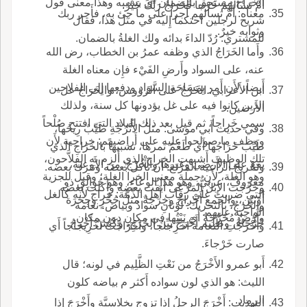
الخراج مستحق بالضمان أَي بسببه وهذا معنى قول
أَمْ تَسْأَلُهُمْ خَرْجاً فَخَرَاجُ رَبِّكَ خَيْرٌ.
معناه: أَمْ تسأَلهم أَجراً على ما جئ به، فأَجر ربك
شريح لرجلين احتكما إِليه في مثل هذا، فقال
وثوابه خيرٌ.
للمشتري: رُدّ الداءَ بدائه ولك الغلةُ بالضمان.
وأَما الخَرَاجُ الذي وظفه عمرُ بن الخطاب، رض الله
عنه، على السواد وأَرضِ الفَيْء فإِن معناه الغلة
أَيضاً، لأَن أَمر بِمَسَاحَةِ السَّوَادِ ودفعها إِلى الفلاحين
ابن الأَعرابي: الخَرْجُ على الرؤوس، والخَرَاجُ عل
الذين كانوا فيه على غل يؤدونها كل سنة، ولذلك
الأَرضين.
سمي خَراجاً، ثم قيل بعد ذلك للبلاد التي افتتح صُلْحاً
وفي حديث أَبي موسى: مثلُ الأُتْرُجَّةِ طَيِّبٌ رِيحُها،
ووظف ما صولحوا عليه على أَراضيهم: خراجية لأَن
طَيِّب خَرَاجُها أَي طَعْمُ ثمرها، تشبيهاً بالخَرَاجِ الذي
تلك الوظيف أَشبهت الخراج الذي أُلزم به الفلاَّحون،
يقع على الأَرضي وغيرها والخُرْجُ: من الأَوعية،
وتَخْريج الراعية المَرْتَعَ: أَن تأْكل بعضَه وتترك بعضه.
وهو الغلة، لأَن جملة معنى الخرا الغلة؛ وقيل للجزية
معروفٌ، عربيٌّ، وهو هذا الوعاء، وهو جُوالِق ذو
وخَرَّجَت الإِبلُ المَرْعَى أَبقت بعضه وأَكلت بعضه
التي ضربت على رقاب أَهل الذِّمَّة: خراج لأَنه كالغل
أَوْنَيْنِ، والجمع أَخْراجٌ وخِرَجَةٌ مثلُ جُحْرٍ وجِحَرَة
والخَرَجُ، بالتحريك: لَوْنانِ سوادٌ وبياض؛ نعامة
الواجبة عليهم.
وأَرْضٌ مُخَرَّجَةٌ أَي نَبْتُها في مكانٍ دون مكانٍ.
خَرْجَاءُ، وظَلِيم أَخْرَجُ بَيِّنُ الخَرَجِ، وكَبْشٌ أَخْرَجُ.
واخْرَجَّتِ النعامة اخْرِجاجاً، واخْرَاجَّتْ اخْرِيجاجاً أَي
صارت خَرْجاءَ.
أَبو عمرو الأَخْرَجُ من نَعْتِ الظَّلِيم في لونه؛ قال
الليث: هو الذي لون سواده أَكثر م بياضه كلون
الرماد.
التهذيب: أَخْرَجَ الرجلُ إِذا تزوج بِخِلاسِيَّةٍ وأَخْرَجَ إِذا