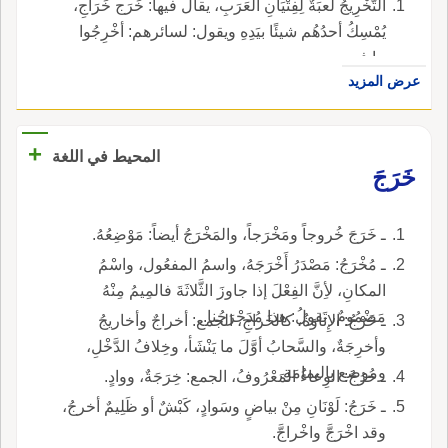
التَّخْرِيجُ لُعبَةٌ لِفِتْيَانِ العَرَبِ، يقال فيها: خَرَج خَرَاجِ،
يُمْسِكُ أحدُهُم شيئًا بيَدِهِ ويقول: لسائرهم: أخْرِجُوا
ما في يدي.
عرض المزيد
+
المحيط في اللغة
خَرَجَ
ـ خَرَجَ خُروجاً ومَخْرَجاً، والمَخْرَجُ أيضاً: مَوْضِعُهُ.
ـ مُخْرَجُ: مَصْدَرُ أَخْرَجَهُ، واسمُ المفعُول، واسْمُ
المكانِ، لأِنَّ الفِعْلَ إذا جاوزَ الثَّلاثَةَ فالمِيمُ مِنْهُ
مَضْمُومٌ، تَقولُ: هذا مُدَحْرَجُنا.
ـ خَرْجُ: الإِتاوَةُ، كالخَراجِ، الجمع: أخراجٌ وأخاريجُ
وأخرِجَةٌ، والسَّحابُ أوَّلَ ما يَنْشَأ، وخِلافُ الدَّخْلِ،
وموضع باليمامَةِ.
ـ خُرُجُ: الوِعاءُ المَعْرُوفُ، الجمع: خِرَجَةٌ، ووادٍ.
ـ خَرَجُ: لَوْنَانِ مِنْ بياضٍ وسَوادٍ، كَبْشٌ أو ظَلِيمٌ أخرجُ،
وقد اخْرَجَّ واخْراجَّ.