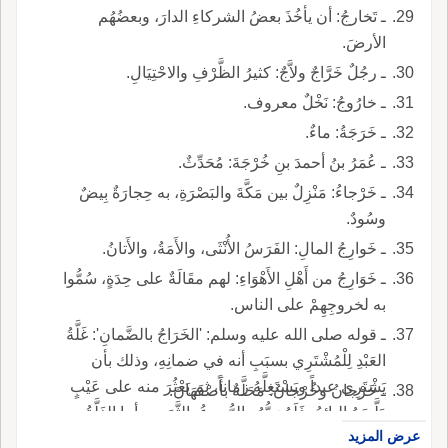
ـ تَخارجُ: أن يأخُذَ بعضُ الشركاءِ الدارَ، وبعضُهُم
الأرضَ.
ـ رجُلٌ خَرَّاجٌ ولاَّجٌ: كثيرُ الظَّرْفِ والاحْتِيَالِ.
ـ خارُوجُ: نَخْلٌ معروف.
ـ خَرَجَةُ: ماءٌ.
ـ عُمَرُ بنُ أحمدَ بنِ خُرْجَةَ: مُحَدِّثٌ.
ـ خَرْجاءُ: مَنْزِلٌ بين مَكَّةَ والبَصْرَةِ، به حِجارَةٌ بِيضٌ
وسُودٌ.
ـ خَوارِجُ المالِ: الفَرَسُ الأُنْثَى، والأَمَةُ، والأَتانُ.
ـ خَوَارِجُ من أَهْلِ الأَهْوَاءِ: لهم مقَالَةٌ على حِدَةٍ، سُمُّوا
به لخروجِهِمْ على الناس.
ـ قوله صلى الله عليه وسلم: 'الخَرَاجُ بالضَّمانِ': غَلَّةُ
العَبْدِ لِلْمُشْتَرِي بسبَبِ أنه في ضمانِهِ، وذلك بأن
يَشْتَرِي عبداً ويَسْتَغِلَّهُ زماناً، ثم يَعْثُرَ منه على عَيْبٍ
ـ خَرْجانُ وخُرْجانُ: مَحَلَّةٌ بأَصْفَهَانَ.
دَلَّسَهُ البائِعُ، فَلَهُ رَدُّهُ والرُّجوعُ بالثَّمَنِ، وأما الغَلَّةُ
عرض المزيد
التي اسْتَغَلَّها فهي له طَيِّبَةٌ، لأنه كان في ضمانِهِ، ولو