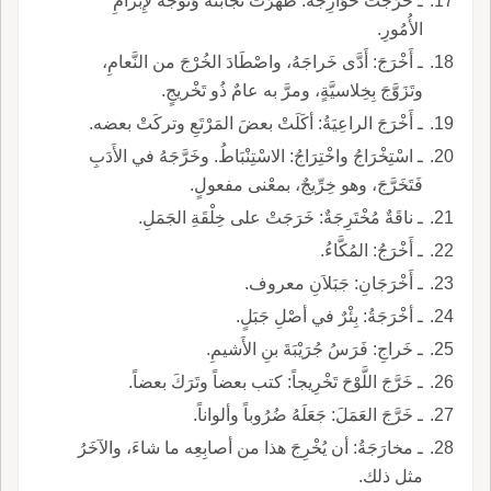
ـ خَرَجَتْ خَوَارِجُهُ: ظَهَرَتْ نَجابَتُهُ وَتَوجَّهَ لإِبْرامِ
الأُمُورِ.
ـ أَخْرَجَ: أَدَّى خَراجَهُ، واصْطَادَ الخُرْجَ من النَّعامِ،
وتَزَوَّجَ بِخِلاسيَّةٍ، ومرَّ به عامٌ ذُو تَخْريجٍ.
ـ أَخْرَجَ الراعِيَةُ: أكَلَتْ بعضَ المَرْتَعِ وتركَتْ بعضه.
ـ اسْتِخْرَاجُ واخْتِرَاجُ: الاسْتِنْبَاطُ. وخَرَّجَهُ في الأَدَبِ
فَتَخَرَّجَ، وهو خِرِّيجٌ، بمعْنى مفعولٍ.
ـ ناقَةٌ مُخْتَرِجَةٌ: خَرَجَتْ على خِلْقَةِ الجَمَلِ.
ـ أَخْرَجُ: المُكَّاءُ.
ـ أَخْرَجَانِ: جَبَلاَنِ معروف.
ـ أخْرَجَةُ: بِئْرٌ في أصْلِ جَبَلٍ.
ـ خَراجِ: فَرَسُ جُرَيْبَةَ بنِ الأَشيمِ.
ـ خَرَّجَ اللَّوْحَ تَخْرِيجاً: كتب بعضاً وتَرَكَ بعضاً.
ـ خَرَّجَ العَمَلَ: جَعَلَهُ ضُرُوباً وألواناً.
ـ مخارَجَةُ: أن يُخْرِجَ هذا من أصابِعِه ما شاءَ، والآخَرُ
مثل ذلك.