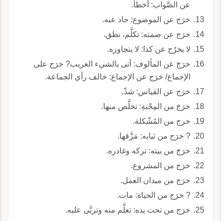
عن الصَّواب: أخطأ.
خرَج عن الموضوع: حاد عنه.
خرَج عن صمته: تكلَّم، نطق.
لا يخرُج عن كذا: لا يتجاوزه.
خرَجَ عن المألوف: أتى بالشيء الغريب? خرَج على
الإجماع/ خرَج عن الإجماع: خالف رأي الجماعة.
خرَج عن القياس: شذّ.
خرَجَ من المِحْنةِ: تخلَّص منها.
خرج من المُشْكلة.
? خرَج من ثيابه: مَزَّقها.
خرَجَ من بيته: تركه وغادره.
خرَج من المشروع.
خرَج من ميدان العمل.
? خرَج من الحياة: مات.
خرَج من تحت يده: تعلَّم منه وتربَّى عليه.