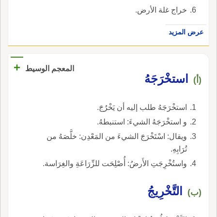
خراج غلة الأرض.
عرض المزيد
+
المعجم الوسيط
استخْرَجَهُ
(أ)
استخْرَجَهُ طلب إليه أن يَخْرُجَ.
و استخْرَجَهُ الشيءَ: استنبطهُ.
ويقال: اسْتَخْرَجَ الشيءَ من المَعْدِن: خلَّصَهُ من
تُرَابِهِ.
واستُخْرِجَتِ الأَرضُ: أُصْلِحَت للزِّرَاعَةِ والغِرَاسة.
التَّخْرِيجُ
(ب)