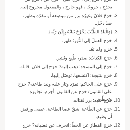
يَخرُج ، خروجًا ، فهو خارج ، والمفعول مخروج إليه.
خرَجَ فلانٌ وغيرُه برز من موضِعه أو مقرّه وظهر،
ضدّ دخَل.
{وَالْبَلَدُ الطَّيِّبُ يَخْرُجُ نَبَاتُهُ بِإِذْنِ رَبِّهِ}.
خرَج العملُ إلى النُّور: ظهر.
خرَج ولم يَعُد.
خرَجَ الكتابُ: صدَر، طُبِع ونُشِر.
خرَجَ إلى المسجد: ذهب إليه? خرَج إلى فلان: قابله.
خرَج بنتيجة: اكتشفها، توصّل إليها.
خرَجَ على الحاكم: تمرّد وثار عليه ونبذ طاعته? خرَج
على القانون/ خرَج عن القانون: أجرم، تجاوزه
وتخطّاه.
خرَج عليه: برز لقتاله.
خرَج عن الطَّاعة: شقّ عصا الطاعة، عصى ورفض
أن يطيع.
خرَجَ القطارُ عن الخطّ: انحرف عن قضبانه? خرَج