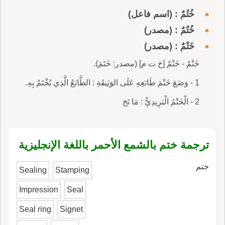
خُتُمٌ : (اسم فاعل)
خُتُمٌ : (مصدر)
خَتْمٌ : (مصدر)
خَتْمٌ - خَتْمٌ [خ ت م] (مصدر: خَتَمَ).
1 - وَضَعَ خَتْمَ طَابَعِهِ عَلَى الوَثِيقَةِ : الطَّابَعُ الَّذِي يُخْتَمُ بِهِ.
2 - الْخَتْمُ الْبَرِيدِيُّ : مَا تَخ
ترجمة ختم بالشمع الأحمر باللغة الإنجليزية
ختم
Sealing
Stamping
Impression
Seal
Seal ring
Signet