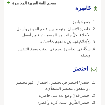
+
معجم اللغة العربية المعاصرة
خَاصِرة
(أ)
جمع خَواصِرُ.
خاصرة الإنسان: جنبه ما بين عظم الحوض وأسفل
الأضلاع، كلُّ جانب من الجسم ابتداء من أسفل
الأضلاع إلى الوَرِك، وهما خاصرتان.
شَدّ الحزام حول خاصرتيه.
شكَّةٌ في الخاصرة: وجع في الجنب يضيق التنفس
ويعيقه.
اختصرَ
(ب)
اختصرَ / اختصرَ في يختصر ، اختصارًا ، فهو مختصِر
، والمفعول مختصَر (للمتعدِّي).
اختصر فلانٌ وضع يده على خاصرته.
اختصر الطَّريقَ: سلك أقربه وأقصره.