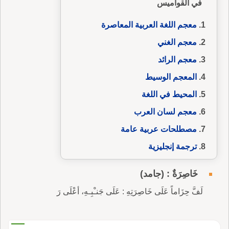
في القواميس
معجم اللغة العربية المعاصرة
معجم الغني
معجم الرائد
المعجم الوسيط
المحيط في اللغة
معجم لسان العرب
مصطلحات عربية عامة
ترجمة إنجليزية
خَاصِرَةٌ : (جامد)
لَفَّ حِزَاماً عَلَى خَاصِرَتِهِ : عَلَى جَنـْبِـهِ، أعْلَى رَ