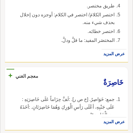
طريق مختصر.
اختصر الكلامَ/ اختصر في الكلام: أوجزه دون إخلال
بحذف شيء منه.
اختصر خطابَه.
المختصَر المفيد: ما قلَّ ودلَّ.
عرض المزيد
+
معجم الغني
خَاصِرَةٌ
جمع: خَوَاصِرُ. [خ ص ر]. :لَفَّ حِزَاماً عَلَى خَاصِرَتِهِ :
عَلَى جَنْبِهِ، أعْلَى رَأسِ الْوَرِكِ وَهُمَا خَاصِرَتَانِ. :أخَذَهُ
مِنَ الْخَاصِرَتَيْنِ.
عرض المزيد