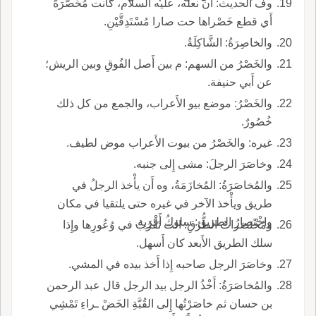
وف الحديث: أَن نعله، عليه السلام، كانت مُخَصَّرَةً
أَي قطع خَصْراها حت صارا مُسْتَدِقَّيْنِ.
والخاصِرَةُ: الشَّاكِلَةُ.
والخَصْرُ من السهم: م بين أَصل الفُوقِ وبين الريش؛
عن أَبي حنيفة.
والخَصْرُ: موضع بيو الأَعراب، والجمع من كل ذلك
خُصُورٌ.
غيره: والخَصْرُ من بيوت الأَعراب موض لطيف.
وخاصَرَ الرجلَ: مشى إِلى جنبه.
والمُخاصَرَةُ: المُخازَمَةُ، وه أَن يأْخذ الرجلُ في
طريق ويأْخذ الآخر في غيره حتى يلتقيا في مكان
واخْتَصارُ الطريق: سلوكُ أَقْرَبِه.
ومُخْتَصَراتُ الطُّرُقِ: الت تَقْرُبُ في وُعُورِها وإِذا
سلك الطريق الأَبعد كان أَسهل.
وخاصَرَ الرجل صاحبه إِذا أَخذ بيده في المشي.
والمُخاصَرَةُ: أَخْذُ الرجل بيد الرجل قال عبد الرحمن
بن حسان ثم خاصَرْتُها إِلى القُبَّةِ الخَضْ ـراءِ تَمْشِي