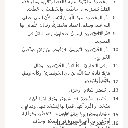
ـ مِخْصَرَةُ: ما يُتَوَكَّأُ عليه كالعَصا ونَحْوِهِ، وما يأخُذُه
المَلِكُ يُشيرُ به إذا خاطَبَ، والخَطيبُ إذا خَطَبَ.
ـ ذُو المِخْصَرَةِ: عبدُ اللّهِ بنُ أُنَيْسٍ، لأَنَّ النبي، صلى
الله عليه وسلم، أعطاه مِخْصَرَةً، وقال: ‘‘تَلْقاني بها
في الجنةِ’‘.
ـ ذُو الخُوَيْصِرَةِ اليمانِيُّ: صحابِيٌّ، وهو البائِلُ في
المسجِدِ.
ـ ذُو الخُوَيْصِرَةِ التَّمِيمِيُّ: حُرْقُوصُ بنُ زُهَيْرٍ ضِئْضِئُ
الخَوارِجِ.
ـ وفي البُخارِيِّ: ‘‘فَأَتاهُ ذُو الخُوَيْصِرَةِ’‘ وقال
مَرَّةً::فَأَتاهُ عبدُ اللّهِ بنُ ذي الخُوَيْصِرَةِ’‘ وكأنه وَهَمٌ،
واللّهُ أعلمُ.
ـ اخْتَصَرَ: أخَذَها.
ـ اخْتَصَرَ الكلامَ: أوجَزَهُ.
ـ اخْتَصَرَ السَّجْدَةَ: قَرَأ سُورَتَها وتَرَكَ آيَتَها كَيْ لا
يَسْجُدَ، أو أفْرَدَ آيَتَها، فَقَرَأ بها لِيَسْجُدَ فيها، وقد نُهِيَ
عنهما، ووضَعَ يَدَهُ على خاصِرَته، كتَخَصَّرَ، وقَرَأ آيةً
ـ اخْتَصَرَ الطريقَ: سَلَكَ أقْرَبَه.
أو آيتين من آخِرِ السورَةِ في الصلاةِ، وحَذَفَ
ـ اخْتَصَرَ في الحَزِّ: ما اسْتَأصَلَهُ.