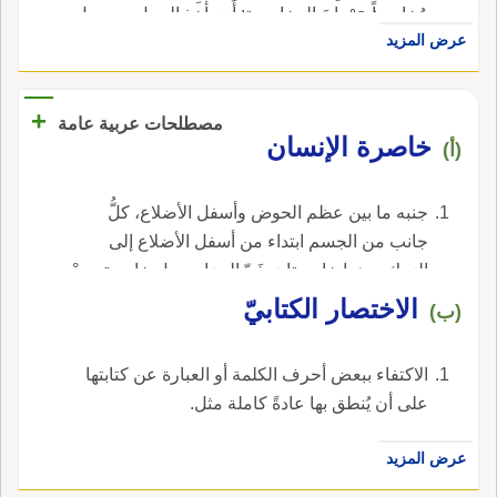
مُخاصِراً مَرْوانَ المخاصرة: أَن يأْخذ الرجل بيد رجل
خَصِرٌ: بارِدٌ.
عرض المزيد
آخر يتماشيان ويد كل واحد منهما عند خَصْر صاحبه.
+
مصطلحات عربية عامة
خاصرة الإنسان
(أ)
جنبه ما بين عظم الحوض وأسفل الأضلاع، كلُّ
جانب من الجسم ابتداء من أسفل الأضلاع إلى
الوَرِك، وهما خاصرتان-شَدّ الحزام حول خاصرتيه- °
شكَّةٌ في الخاصرة.
الاختصار الكتابيّ
(ب)
الاكتفاء ببعض أحرف الكلمة أو العبارة عن كتابتها
على أن يُنطق بها عادةً كاملة مثل.
عرض المزيد