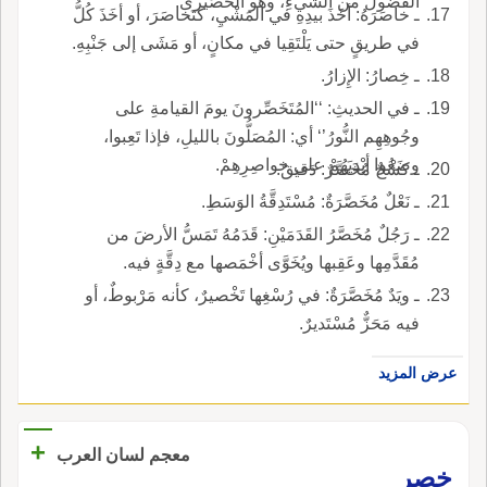
الفُضُولَ من الشيءِ، وهو الخُصَيْرى.
ـ خاصَرَهُ: أخَذَ بيدِهِ في المَشْيِ، كتَخاصَرَ، أو أخَذَ كُلُّ
في طريقٍ حتى يَلْتَقِيا في مكانٍ، أو مَشَى إلى جَنْبِهِ.
ـ خِصارُ: الإِزارُ.
ـ في الحديثِ: ‘‘المُتَخَصِّرونَ يومَ القيامةِ على
وجُوهِهِم النُّورُ’‘ أي: المُصَلُّونَ بالليلِ، فإذا تَعِبوا،
وضَعُوا أيْديَهُمْ على خواصِرِهِمْ.
ـ كشْحٌ مُخَصَّرٌ: دَقيقٌ.
ـ نَعْلٌ مُخَصَّرَةٌ: مُسْتَدِقَّةُ الوَسَطِ.
ـ رَجُلٌ مُخَصَّرُ القَدَمَيْنِ: قَدَمُهُ تَمَسُّ الأرضَ من
مُقَدَّمِها وعَقِبها ويُخَوَّى أخْمَصها مع دِقَّةٍ فيه.
ـ ويَدٌ مُخَصَّرَةٌ: في رُسْغِها تَخْصيرٌ، كأنه مَرْبوطٌ، أو
فيه مَحَزٌّ مُسْتَديرٌ.
عرض المزيد
+
معجم لسان العرب
خصر