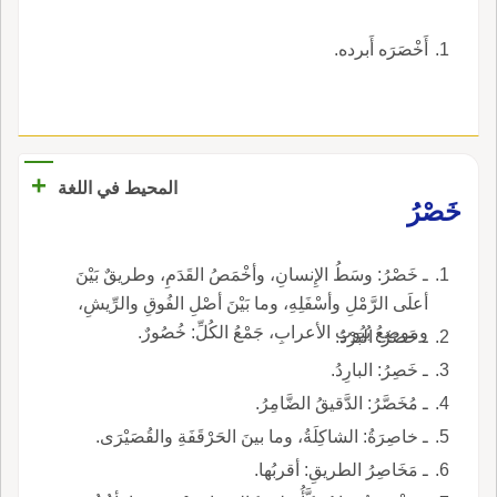
أَخْصَرَه أَبرده.
+
المحيط في اللغة
خَصْرُ
ـ خَصْرُ: وسَطُ الإِنسانِ، وأخْمَصُ القَدَمِ، وطريقٌ بَيْنَ
أعلَى الرَّمْلِ وأسْفَلِهِ، وما بَيْنَ أصْلِ الفُوقِ والرِّيشِ،
وموضِعُ بُيُوتِ الأعرابِ، جَمْعُ الكُلِّ: خُصُورٌ.
ـ خَصَرُ: البَرْدُ.
ـ خَصِرُ: البارِدُ.
ـ مُخَصَّرُ: الدَّقيقُ الضَّامِرُ.
ـ خاصِرَةُ: الشاكِلَةُ، وما بينَ الحَرْقَفَةِ والقُصَيْرَى.
ـ مَخَاصِرُ الطريقِ: أقربُها.