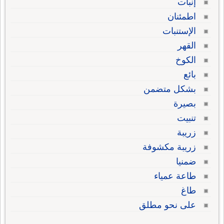
إنبات
اطمئنان
الإستنبات
القهر
الكوخ
بائع
بشكل متضمن
بصيرة
تنبيت
زريبة
زريبة مكشوفة
ضمنيا
طاعة عمياء
طاغ
على نحو مطلق