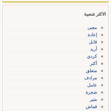
الاكثر شعبية
معنى
إعادة
قابل
أريد
كردي
أكثر
متعلق
مرادف
عامل
شجرة
مثير
قماش