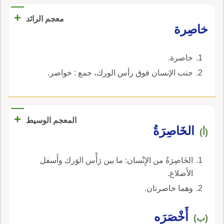
+
معجم الرائد
خاصِرة
خاصرة.
جنب الإنسان فوق رأس الورك، جمع : خواصر.
+
المعجم الوسيط
الخَاصِرَةُ
(أ)
الخَاصِرَةُ من الإِنْسان: ما بين رَأْس الوَرك وأَسفل
الأَضلاع.
وهما خاصرتان.
أَخْصَرَه
(ب)