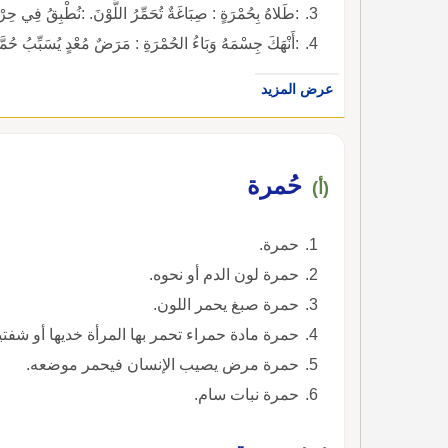
:طَلاهُ بِحُمْرَةٍ : صِبَاغَةٌ تُحَمِّرُ اللَّوْنَ. :نُطْبِقُ فِي
:أَنْهَكَ جِسْمَهُ وَبَاءُ الحُمْرَةِ : مَرَضٌ مُعْدٍ يُسَبِّبُ حُ
عرض المزيد
حُمرة
(أ)
حمرة.
حمرة لون الدم أو نحوه.
حمرة صبغ يحمر اللون.
حمرة مادة حمراء تحمر بها المرأة خديها أو شفتيه
حمرة مرض يصيب الإنسان فيحمر موضعه.
حمرة نبات سام.