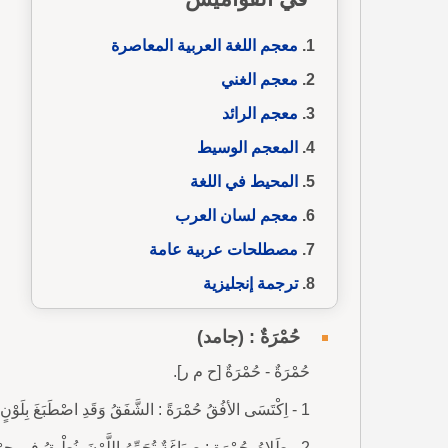
معجم اللغة العربية المعاصرة
معجم الغني
معجم الرائد
المعجم الوسيط
المحيط في اللغة
معجم لسان العرب
مصطلحات عربية عامة
ترجمة إنجليزية
حُمْرَةٌ : (جامد)
حُمْرَةٌ - حُمْرَةٌ [ح م ر].
1 - اِكْتَسَى الأفُقُ حُمْرَةً : الشَّفَقُ وَقَدِ اصْطَبَغَ بِلَوْنٍ أحْمَرَ.
2 - طَلاهُ بِحُمْرَةٍ : صِبَاغَةٌ تُحَمِّرُ اللَّوْنَ. نُطْبِقُ فِي حِرْصٍ عَلَى مَنْدِيلٍ قَانِي الحُمْرَةِ. (ع. غلاب).