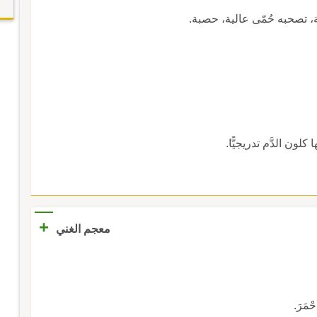
، تصحبه حُمّى عالية، حصبة.
كلون الدَّم تدريجيًّا.
+
معجم الغني
حْمَرَ.