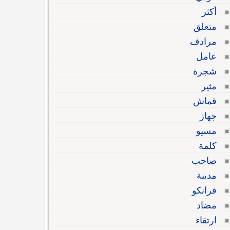
أكثر
متعلق
مرادف
عامل
شجرة
مثير
قماش
جهاز
مسيو
كلمة
صاحب
مدينة
فرانكو
مضاد
ارتقاء