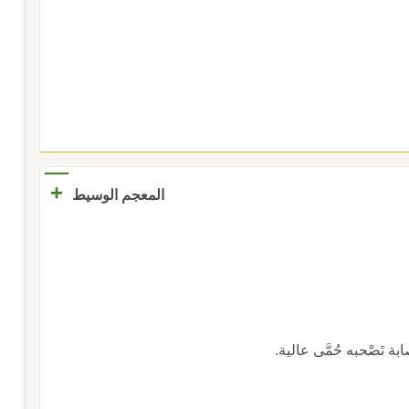
+
المعجم الوسيط
بة تَصْحبه حُمَّى عالية.