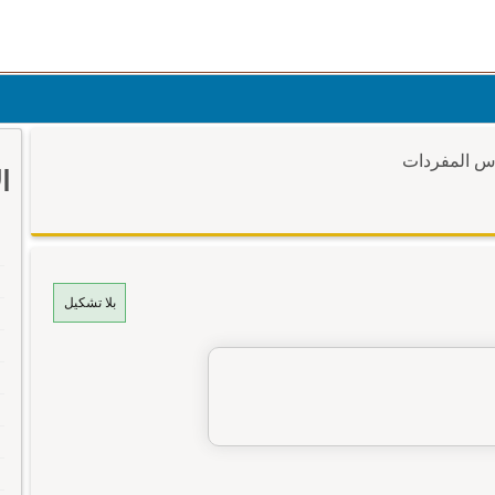
وس المفردات
ا
بلا تشكيل