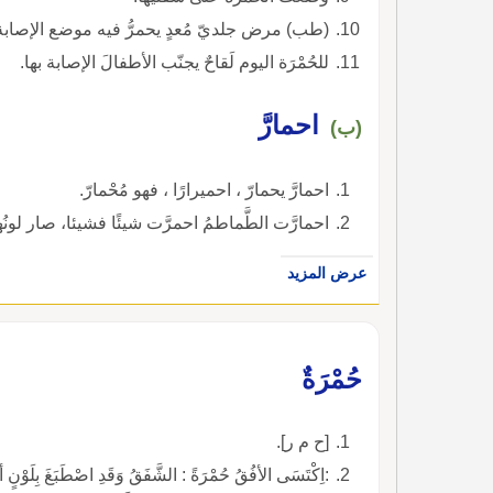
(طب) مرض جلديّ مُعدٍ يحمرُّ فيه موضع الإصابة
للحُمْرَة اليوم لَقاحٌ يجنّب الأطفالَ الإصابة بها.
احمارَّ
(ب)
احمارَّ يحمارّ ، احميرارًا ، فهو مُحْمارّ.
احمارَّت الطَّماطمُ احمرَّت شيئًا فشيئا، صار لونُها 
عرض المزيد
حُمْرَةٌ
[ح م ر].
:اِكْتَسَى الأفُقُ حُمْرَةً : الشَّفَقُ وَقَدِ اصْطَبَغَ بِلَوْنٍ أ