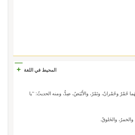
+
المحيط في اللغة
ـ أَحْمَرُ: ما لَوْنُهُ الحُمْرةُ، ومن لا سِلاحَ معه، جَمْعُهُما حُمْرٌ وحُمْرانٌ، وتَمْرٌ، والأَبْيَضُ، ضِدُّ، ومنه الحديثُ: ‘‘يا
مُ، والخمرُ، والخَلوقُ.