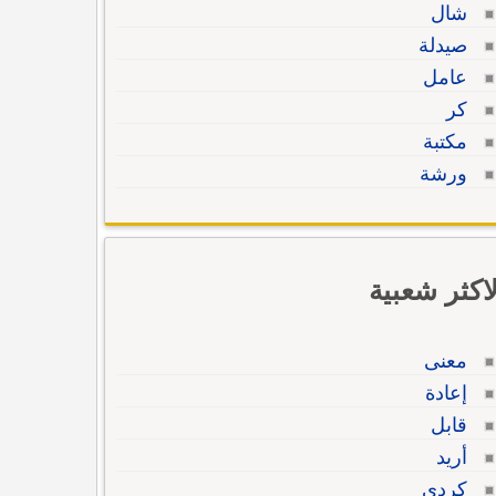
شال
صيدلة
عامل
كر
مكتبة
ورشة
لاكثر شعبية
معنى
إعادة
قابل
أريد
كردي