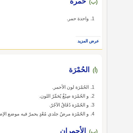
حمرة
(ب)
واحدة حمر.
عرض المزيد
الحُمْرَة
(أ)
الحُمْرَة لون الأحمر.
و الحُمْرَة صِبْغٌ يُحَمِّرُ اللون.
و الحُمْرَة دُقَاقُ الآجُرّ.
و الحُمْرَة مرضٌ جلدي مُعْدٍ يحمرّ فيه موضع الإصا
الأحمران
(ب)