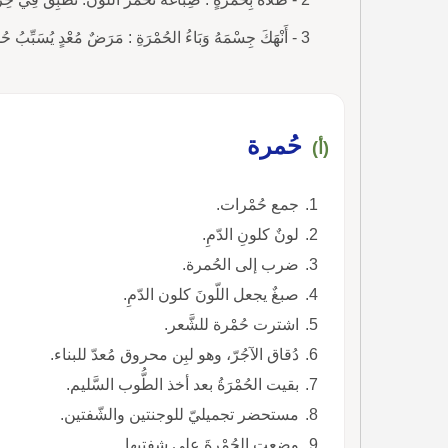
3 - أَنْهَكَ جِسْمَهُ وَبَاءُ الحُمْرَةِ : مَرَضٌ مُعْدٍ يُسَبِّبُ حُمَّى، وَبُقَعاً حُمْراً فِي الجسْمِ تُؤَدِّي إلَى الْتِهَابٍ فِي الجِلْدِ.
حُمرة
(أ)
جمع حُمْرات.
لونٌ كلونِ الدّمِ.
ضرب إلى الحُمرة.
صبغٌ يجعل اللّونَ كلون الدّمِ.
اشترت حُمْرة للشَّعر.
دُقاق الآجُرّ، وهو لبِن محروق مُعدّ للبناء.
بقيت الحُمْرَةُ بعد أخذ الطُّوب السَّليم.
مستحضر تجميليّ للوجنتين والشّفتين.
وضعت الحُمْرةَ على شفتيها.