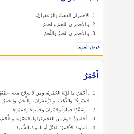
الأحمران الذهبُ والزَّعفرانُ.
و الأحمران اللحمُ والخمرُ.
و الأحمران الخبزُ واللَّحمُ.
عرض المزيد
أَحْمَرُ
حُمَيْراءُ’‘ والذَّهَبُ، والزَّعْفَرانُ، واللَّحْمُ، والخَمْرُ.
ـ وسَمَّوْا حِماراً وحُمْرانَ وحَمْراءَ وحُمَيْراءَ.
ـ أَحَامِرَةُ: قومٌ من العَجَمِ نَزلوا بالبَصْرَةِ، واللَّحْ
ـ الموتُ الأَحْمَرُ: القَتْلُ أو الموتُ الشَّديدُ.