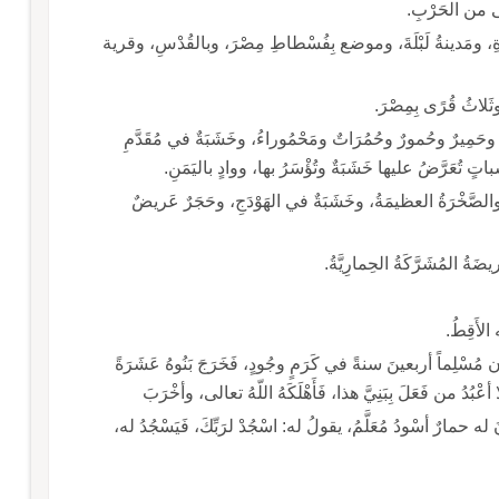
َى من الحَرْبِ.
هيرَةِ، ومَدينةُ لَبْلَةَ، وموضع بِفُسْطاطِ مِصْرَ، وبالقُدْسِ، وقرية
روف، ويكونُ وحْشِيًّا ج: أحْمِرَةٌ وحُمُرٌ وحَمِيرٌ وحُمورٌ وحُمُرَاتٌ ومَحْمُوراءُ، وخَشَبَةٌ في مُقَدَّمِ
باتٍ تُعَرَّضُ عليها خَشَبَةٌ وتُؤْسَرُ بها، ووادٍ باليَمَنِ.
ِ، والصَّخْرَةُ العظيمَةُ، وخَشَبَةٌ في الهَوْدَجِ، وحَجَرٌ عَريضٌ
َةُ المُشَرَّكَةُ الحِمارِيَّةُ.
الأَقِطُ.
ن مُسْلِماً أربعينَ سنةً في كَرَمٍ وجُودٍ، فَخَرَجَ بَنُوهُ عَشَرَةً
أعْبُدُ من فَعَلَ بِبَنِيَّ هذا، فَأَهْلَكَهُ اللّهُ تعالى، وأخْرَبَ
انَ له حمارٌ أسْودُ مُعَلَّمُ، يقولُ له: اسْجُدْ لرَبِّكَ، فَيَسْجُدُ له،