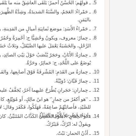
ـ قولُهُم: الحُسْنُ أحمرُ: يَلْقَى العاشِقُ منه ما يَلْق
ـ حَمْراءُ: العَجَمُ، والسَّنَةُ الشديدَةُ، وشِدَّةُ الظَّ
باليَمَنِ.
ـ حَمْراءُ الأَسَدِ: موضع ثَمانِيَةِ أميالٍ من المَدِينةِ، وثَلاثُ قُرًى بِمِصْرَ.
ـ حِمارُ: مع
الرَّحْلِ، والخَشَبَةُ يَعْمَلَ عليها الصَّيْقَلُ، وثلاثُ خَشَ
ـ حِمارَةُ: الأَتَانُ، وحَجَرٌ يُنْصَبُ حَوْلَ بَيْتِ الصائِد
يُوضَعُ على اللَّحْدِ، ج: حَمائِرُ، وحَرَّةٌ.
ـ حِمارَةُ من القَدَمِ: المُشْرِفَةُ فَوْقَ أصابِعِها، والفَريض
ـ حِمارُ قَبَّانَ: دُوَيْبَّةٌ.
ـ حِمارانِ: حَجَرانِ يُطْرَحُ عليهما آخَرُ، يُجَفَّفُ عليه 
ـ ‘‘هو أكفَرُ من حِمارٍ’‘ هو ابنُ مالِكٍ، أو مُوَيْلِعٍ، كا
للصَّيْدِ، فأصابَتْهُمْ صاعِقَةٌ، فَهَلَكُوا، فَكَفَرَ وقال: لا 
وادِيَهُ، فَضُرِبَ بِكُفْرِهِ المَثَلُ.
ـ ذو الحِمارِ: الأَسْودُ العَنْسِيُّ الكَذَّابُ المُتَنَبِّئُ، ك
ويقولُ له: ابْرُكْ، فَيَبْرُكُ.
ـ أذُنُ الحمارِ: نَبْتٌ.