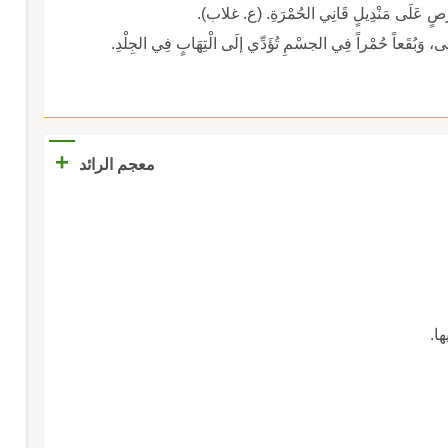
 حِرْصٍ عَلَى مَنْدِيلٍ قَانِي الحُمْرَةِ. (ع. غلاب).
مَّى، وَبُقَعاً حُمْراً فِي الجسْمِ تُؤَدِّي إلَى الْتِهَابٍ فِي الجِلْدِ.
+
معجم الرائد
ا.