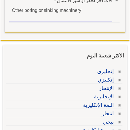
آلات أخر لحفر أو سبر الأعماق -
Other boring or sinking machinery
الاكثر شعبية اليوم
إنجليزي
إنكليزي
الإنتحار
الإنجليزية
اللغة الإنكليزية
انتحار
بيجي