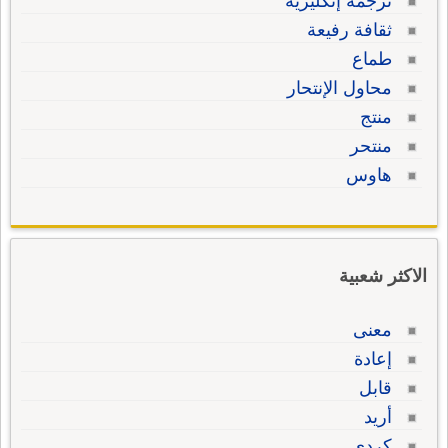
ترجمة إنكليزية
ثقافة رفيعة
طماع
محاول الإنتحار
منتج
منتحر
هاوس
الاكثر شعبية
معنى
إعادة
قابل
أريد
كردي