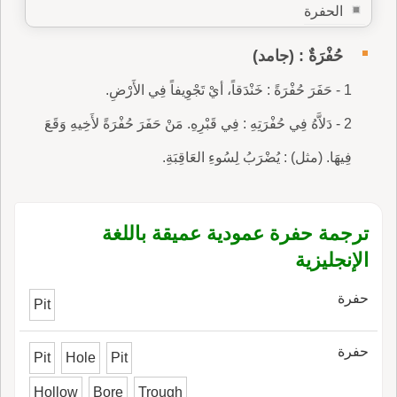
الحفرة
حُفْرَةٌ : (جامد)
1 - حَفَرَ حُفْرَةً : خَنْدَقاً، أيْ تَجْوِيفاً فِي الأَرْضِ.
2 - دَلاَّهُ فِي حُفْرَتِهِ : فِي قَبْرِهِ. مَنْ حَفَرَ حُفْرَةً لأَخِيهِ وَقَعَ
فِيهَا. (مثل) : يُضْرَبُ لِسُوءِ العَاقِبَةِ.
ترجمة حفرة عمودية عميقة باللغة
الإنجليزية
حفرة
Pit
حفرة
Pit
Hole
Pit
Hollow
Bore
Trough