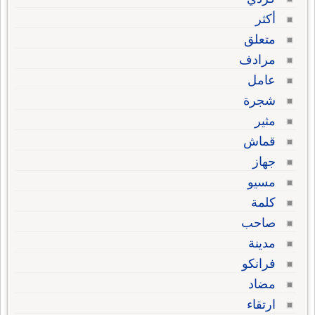
أكثر
متعلق
مرادف
عامل
شجرة
مثير
قماش
جهاز
مسيو
كلمة
صاحب
مدينة
فرانكو
مضاد
ارتقاء