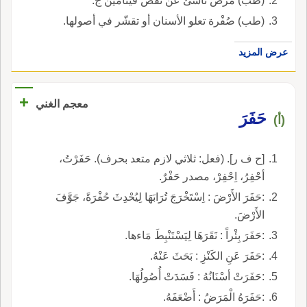
(طب) مرض ناشئ عن نقص فيتامين ج.
(طب) صُفْرة تعلو الأسنان أو تقشّر في أصولها.
عرض المزيد
+
معجم الغني
حَفَرَ
(أ)
[ح ف ر]. (فعل: ثلاثي لازم متعد بحرف). حَفَرْتُ،
أحْفِرُ، اِحْفِرْ، مصدر حَفْرٌ.
:حَفَرَ الأَرْضَ : اِسْتَخْرَجَ تُرَابَهَا لِيُحْدِثَ حُفْرَةً، جَوَّفَ
الأَرْضَ.
:حَفَرَ بِئْراً : نَقَرَهَا لِيَسْتَنْبِطَ مَاءها.
:حَفَرَ عَنِ الكَنْزِ : بَحَثَ عَنْهُ.
:حَفَرَتْ أسْنَانُهُ : فَسَدَتْ أُصُولُهَا.
:حَفَرَهُ الْمَرَضُ : أَضْعَفَهُ.