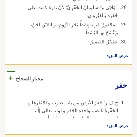
ـ يَحْيَى بنُ سليمانَ الحُفْرِيُّ: لأَنَّ دارَهُ كانتْ على
حُفْرَة بالقَيْرَوَانِ.
ـ مَحْفورٌ: قرية بِشَطِّ بَحْرِ الرُّومِ، وبالعَيْنِ لَحْنٌ،
ويُنْسَجُ بها البُسُطُ.
حَفَيْتَرُ: القَصيرُ.
عرض المزيد
+
مختار الصحاح
حفر
ح ف ر: حَفَرَ الأرض من باب ضرب و احْتَفَرها و
الحُفْرةُ بالضم واحدة الحُفَرِ وقوله تعالى {أئنا
لمردودون في الحافرة} أي في أول أمرنا.
عرض المزيد