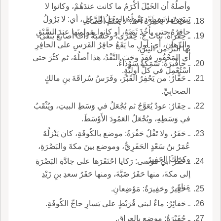
وأصلُهُ أن الخَيْلَ أكْرَمُ ما كانت عندَهُمْ، وكانوا لا
يَبِيعونَها نَسيئَةً، يَقُولُهُ الرجلُ للرَّجُلِ، أي: لا يَزُولُ
ـ غَيْثٌ لا يَحْفِرُهُ أحدٌ: لا يَعْلَمُ أقْصاهُ.
حافِرُهُ حتى يأخُذَ ثَمَنَهُ، أو كانوا يقولونَها عندَ السَّبْقِ
ـ حِفْراةُ: نَباتٌ ج: حِفْرَى، وخَشَبَةٌ ذاتُ أصابعَ يُنَقَّى
والرِّهانِ، أي: أولِ ما يَقَعُ حافِرُ الفَرَسِ على الحافِرِ
بها البُرُّ من التِبْنِ.
أي المَحْفُورِ فقد وجَبَ النَّقْدُ، هذا أصلُهُ، ثم كثُرَ حتى
ـ حافِّيرَةُ: سَمَكَةٌ سَوْداءُ.
اسْتُعْمِلَ في كلِّ أولِيَّةٍ.
ـ حَفَّارُ: من يَحْفِرُ القَبْرَ، وفَرَسُ سُراقَةَ بنِ مالكٍ
الصحابِيِّ.
ـ حِفَارُ: عودٌ يُعَوَّجُ ثم يُجْعَلُ في وَسَطِ البيتِ، ويُثْقَبُ
في وَسَطِهِ، ويُجْعَلُ العَمُودَ الأَوْسَطَ.
ـ حَفَرُ، ولا تَقْلُ حَفْرَةٌ: موضع بالكُوفَةِ، كان يَنْزلُهُ
عُمَرُ بنُ سَعْدٍ الحَفَرِيٌّ، وموضع بينَ مكةَ والبَصْرَةِ،
وكذلكَ الحَفِيرُ.
ـ حَفَرُ أبي موسى: رَكايا احْتَفَرَها على جادَّةِ البَصْرَةِ
إلى مكةَ، منها حَفَرُ ضَبَّةَ، ومنها حَفَرُ سعدِ بنِ زَيْدِ
مَناةَ.
ـ حَفِيرٌ وحَفِيرَةُ: مَوْضِعانِ.
ـ حَفائِرُ: ماءٌ لبني قُرَيْطٍ على يَسارِ حاجِّ الكُوفَةِ.
ـ حُفَيْرَةُ: موضع بالعراقِ.