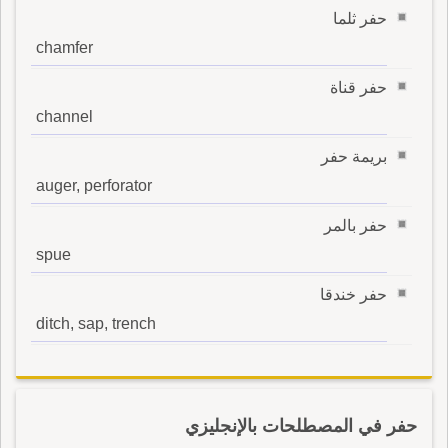
حفر ثلما
chamfer
حفر قناة
channel
بريمة حفر
auger, perforator
حفر بالمر
spue
حفر خندقا
ditch, sap, trench
حفر في المصطلحات بالإنجليزي