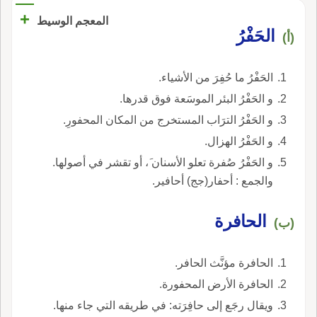
+
المعجم الوسيط
الحَفْرُ
(أ)
الحَفْرُ ما حُفِرَ من الأشياء.
و الحَفْرُ البئر الموسَعة فوق قدرها.
و الحَفْرُ الترَاب المستخرج من المكان المحفورِ.
و الحَفْرُ الهزال.
و الحَفْرُ صُفرة تعلو الأسنان َ، أو تقشر في أصولها.
والجمع : أحفار(جج) أحافير.
الحافرة
(ب)
الحافرة مؤنَّث الحافر.
الحافرة الأرض المحفورة.
ويقال رجَع إلى حافِرَته: في طريقه التي جاء منها.