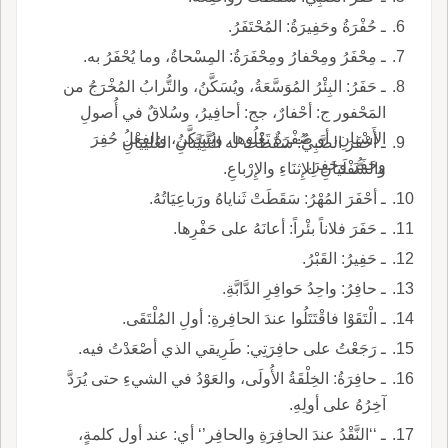
ـ حُفْرَةُ وحَفِيرَةُ: المُحْتَفَرُ.
ـ مِحْفَرُ ومِحْفارُ ومِحْفَرَةُ: المِسْحاةُ، وما يُحْفَرُ به.
ـ حَفَرُ: البِئْرُ المُوَسَّعَةُ، ويُسَكَّنُ، والتُّرابُ المُخْرَجُ من
المَحْفور ج: أحْفارٌ، جج: أحافِيرُ، وسُلاقٌ في أُصولِ
الأَسْنانِ، أو صُفْرَةٌ تَعْلُوها، ويُسَكَّنُ، والفِعْلُ حُفِرَ
ـ أحْفَرَ الصَّبِيُّ: سَقَطَتْ له الثَّنِيَّتانِ العُليَيَانِ
وحَفَرَ وحَفِرَ.
والسُّفْلَيَانِ لِلإِثنَاءِ والإِرْباعِ.
ـ أحْفَرَ المُهْرُ: سَقَطَتْ ثَناياهُ ورَباعِيَاتُهُ.
ـ حَفَرَ فلاناً بئْراً: أعانَهُ على حَفْرِها.
ـ حَفِيرُ: القَبْرُ.
ـ حافِرُ: واحِدُ حَوافِرِ الدَّابَّةِ.
ـ الْتَقَوْا فاقْتَتَلُوا عندَ الحافِرةِ: أولِ المُلْتَقَى.
ـ رَجَعْتُ على حافِرَتِي: طَرِيقي الذي أصْعَدْتُ فيه.
ـ حافِرَةُ: الخِلْقَةُ الأُولَى، والعَوْدُ في الشيءِ حتى يُرَدَّ
آخِرُهُ على أولِهِ.
ـ ‘‘النَّقْدُ عندَ الحافِرَةِ والحافِر’‘ أي: عند أول كلمةٍ،