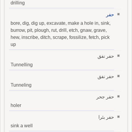
drilling
حفر
bore, dig, dig up, excavate, make a hole in, sink,
burrow, pit, plough, rut, drill, etch, gnaw, grave,
hew, inscribe, ditch, scrape, fossilize, fetch, pick
up
حفر نفق
Tunnelling
حفر نفق
Tunneling
حفر جحر
holer
حفر بئرا
sink a well