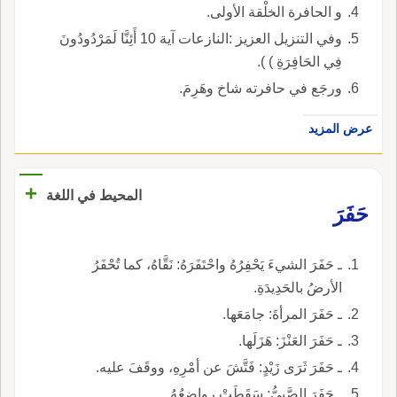
و الحافرة الخلْقة الأولى.
وفي التنزيل العزيز :النازعات آية 10 أَئِنَّا لَمَرْدُودُونَ
فِي الحَافِرَةِ ) ).
ورجَع في حافرته شاخ وهَرِمَ.
عرض المزيد
+
المحيط في اللغة
حَفَرَ
ـ حَفَرَ الشيءَ يَحْفِرُهُ واحْتَفَرَهُ: نَقَّاهُ، كما تُحْفَرُ
الأرضُ بالحَدِيدَةِ.
ـ حَفَرَ المرأةَ: جامَعَها.
ـ حَفَرَ العَنْزَ: هَزَلَها.
ـ حَفَرَ ثَرَى زَيْدٍ: فَتَّشَ عن أمْرِهِ، ووقَفَ عليه.
ـ حَفَرَ الصَّبِيُّ: سَقَطَتْ رواضِعُهُ.