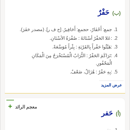
حَفْرٌ
(ب)
جمع: أَحْفَارٌ، حجمع: أَحَافِيرُ. [ح ف ر]. (مصدر حَفَرَ).
:عَلا الحَفْرُ أسْنَانَهُ : صُفْرَةُ الأسْنَانِ.
:هَيَّئُوا حَفْراً بِالقَرْيَةِ : بِئْراً مُوَسَّعَةً.
:تَرَاكَمَ الحَفْرُ : التُّرَابُ الْمُسْتَخْرَجُ مِنَ الْمَكَانِ
الْمَحْفُورِ.
:بِهِ حَفْرٌ : هُزَالٌ، ضَعْفٌ.
عرض المزيد
+
معجم الرائد
حَفر
(أ)