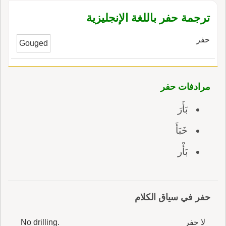
ترجمة حفر باللغة الإنجليزية
حفر
Gouged
مرادفات حفر
بَأَرَ
خَبَأَ
بَأْر
حفر في سياق الكلام
لا حفر
No drilling.