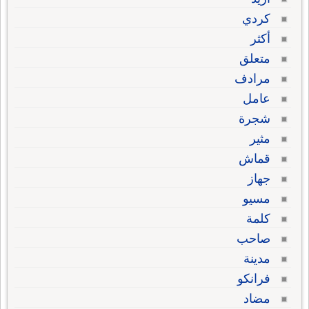
كردي
أكثر
متعلق
مرادف
عامل
شجرة
مثير
قماش
جهاز
مسيو
كلمة
صاحب
مدينة
فرانكو
مضاد