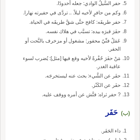
حفر السَّيلُ الوادي: جعله أخدودًا.
وكم من حافرٍ لأخيه ليلاً. .. تردَّى في حفيرته نهارا.
حفر طريقَه: كافح حتَّى شقَّ طريقَه في الحياة.
حفَرَ قبرَه بيده: تسبَّب في هلاك نفسه.
عَمَلٌ فنِّيّ محفور: مشغول أو مزخرف بالنَّحت أو
الحفر.
مَنْ حفَرَ حُفْرةً لأخيه وقع فيها [مثل]: يُضرب لسوء
عاقبة الغدر.
حفَر عن الشَّيء: بحث عنه ليستخرجَه.
حفَر عن الكَنْز.
? حفر ثراه: فتَّش عن أمره ووقف عليه.
حَفَر
(ب)
داء الحَفَر.