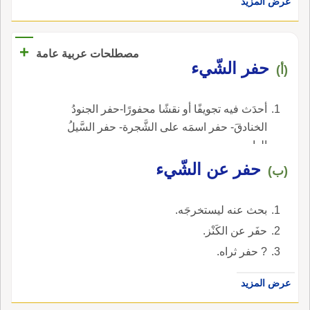
بِسيفِ الكَواظِم وقال ابن جني: أَراد الحَفَرَ وكاظمة
عرض المزيد
نزلت بها واستقي من ركاياها وهي ما بين ماوِيَّةَ
الأَزهري: وهو من أَردإِ المراعي.
فجمعهما ضرورة.
والمَنْجَشانِيَّاتِ، وركايا الحَفَر مستوية بعيدة الرِّشاءِ
عذبة الماء؛ ومنها حَفَرُ ضَبَّةَ، وهي ركاي بناحية
+
مصطلحات عربية عامة
الشَّواجِنِ بعيدة القَعْرِ عذبة الماء؛ ومنها حَفَرُ سَعْدِو
حفر الشّيء
(أ)
بن زي مَناةَ بن تميم، وهي بحذاء العَرَمَةِ وراء
الدَّهْناءِ يُسْتَقَى منه بالسَّانِيَةِ عند جبل من جبال
أحدَث فيه تجويفًا أو نقشًا محفورًا-حفر الجنودُ
الدهناء يقال له جبل الحاضر.
الخنادقَ- حفر اسمَه على الشَّجرة- حفر السَّيلُ
الوادي.
حفر عن الشّيء
(ب)
بحث عنه ليستخرجَه.
حفَر عن الكَنْز.
? حفر ثراه.
عرض المزيد