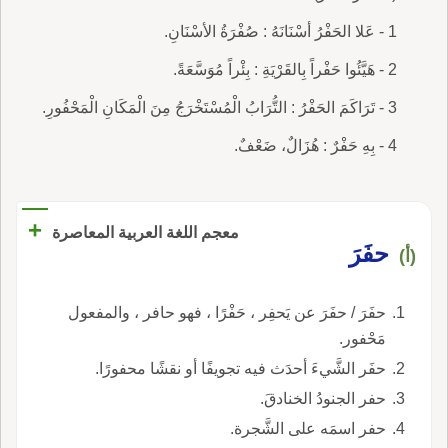
1 - عَلا الحَفْرُ أسْنَانَهُ : صُفْرَةُ الأسْنَانِ.
2 - هَيَّئُوا حَفْراً بِالقَرْيَةِ : بِئْراً مُوَسَّعَةً.
3 - تَرَاكَمَ الحَفْرُ : التُّرَابُ الْمُسْتَخْرَجُ مِنَ الْمَكَانِ الْمَحْفُورِ.
4 - بِهِ حَفْرٌ : هُزَالٌ، ضَعْفٌ.
+
معجم اللغة العربية المعاصرة
حفَرَ
(أ)
حفَرَ / حفَرَ عن يَحفِر ، حَفْرًا ، فهو حافر ، والمفعول
مَحْفور.
حفَر الشَّيءَ أحدَث فيه تجويفًا أو نقشًا محفورًا.
حفر الجنودُ الخنادقَ.
حفر اسمَه على الشَّجرة.