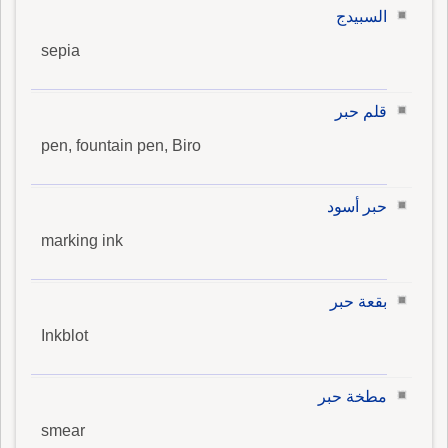
السبيدج
sepia
قلم حبر
pen, fountain pen, Biro
حبر أسود
marking ink
بقعة حبر
Inkblot
مطخة حبر
smear