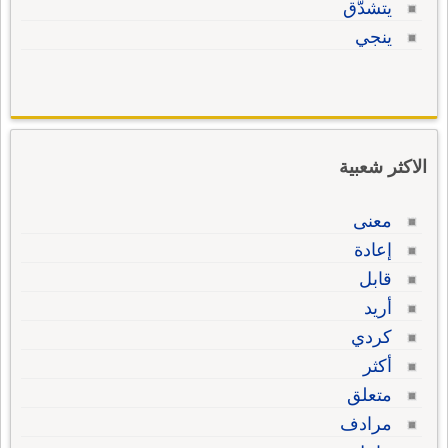
يتشدَّق
ينجي
الاكثر شعبية
معنى
إعادة
قابل
أريد
كردي
أكثر
متعلق
مرادف