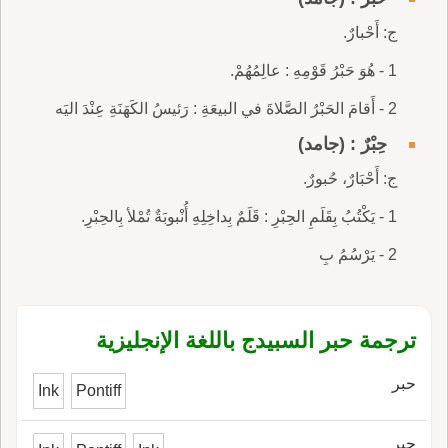
ج: أَحْبارٌ.
1 - هُوَ حَبْرُ قَوْمِهِ : عالِمُهُمْ.
2 - أَقامَ الحَبْرُ الصَّلاةَ في البيعَةِ : رَئيسُ الكَهَنَةِ عِنْدَ اليَه
حِبْرٌ : (جامد)
ج: أَحْبَارٌ، حُبورٌ.
1 - يَكْتُبُ بِقَلَمِ الحِبْرِ : قَلَمٌ بِداخِلِهِ أُنْبوبَةٌ تُمْلأ بِالحِبْرِ.
2 - يَرْسُمُ بِ
ترجمة حبر السبيدج باللغة الإنجليزية
حبر
Ink
Pontiff
حبر