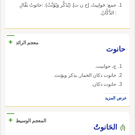
جمع: حَوانِيتُ. [ح ن ت]. (يُذَكَّر وَيُؤَنَّثُ). :حانوتُ بَقَّالِ
: الدُّكَّانُ.
+
معجم الرائد
حانوت
ج، حوانيت.
حانوت دكان الخمار. يذكر ويؤنث.
حانوت دكان.
عرض المزيد
+
المعجم الوسيط
الحَانوتُ
(أ)