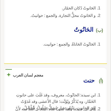
الحَانوتُ دُكان الخمّار.
و الحَانوتُ محلُّ التجارة. والجمع : حوانيتُ.
الحَانُوتُ
(ب)
الحَانُوتُ الحَاناةُ. والجمع : حوانيت.
+
معجم لسان العرب
حنت
(أ)
ابن سيده: الحانُوتُ، معروف، وقد غَلَبَ على حانوتِ
الخَمَّار، وه يُذَكَّرُ ويُؤَنَّث؛ قال الأَعشى وقد غَدَوْتُ
إِلى الحانوتِ، يَتْبَعُن شارٍ مُشِلٌّ، شَلُولٌ، شُلْشُلٌ،
قال ابن سيده: وهذا نَسَبٌ شاذ البتةَ، ل أَشَذَّ منه لأَنَّ