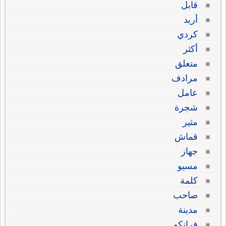
قابل
أريد
كردي
أكثر
متعلق
مرادف
عامل
شجرة
مثير
قماش
جهاز
مسيو
كلمة
صاحب
مدينة
فرانكو