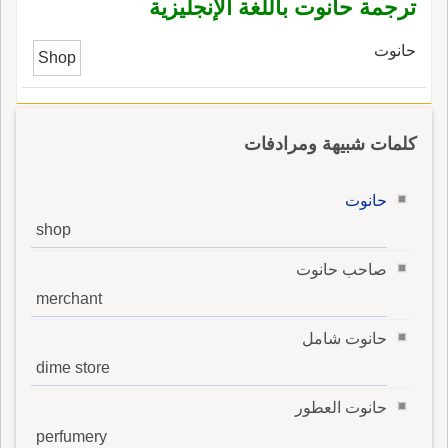
ترجمة حانوت باللغة الإنجليزية
قلبه لك فإنه سيظهر لك ما يخفي قلبُه على مرِّ
الزمان؛ وقيل: قَبْل قوله إذا كان في صدر ابن عمك
حانوت
Shop
إحنة إذا صَفْحةُ المعروفِ وَلَّتْكَ جانِباً فخُذْ صَفْوَها لا
يَخْتَلِطْ بك طِينُها والمُؤاحَنةُ: المُعاداة؛ قال ابن بري:
ويقال آحَنْتُه مُؤاحَنةً.
كلمات شبيهة ومرادفات
حانوت
shop
صاحب حانوت
merchant
حانوت شامل
dime store
حانوت العطور
perfumery