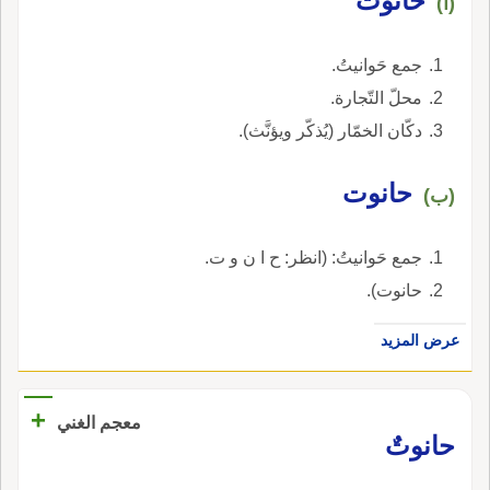
حانوت
(أ)
جمع حَوانيتُ.
محلّ التّجارة.
دكّان الخمّار (يُذكّر ويؤنَّث).
حانوت
(ب)
جمع حَوانيتُ: (انظر: ح ا ن و ت.
حانوت).
عرض المزيد
+
معجم الغني
حانوتٌ