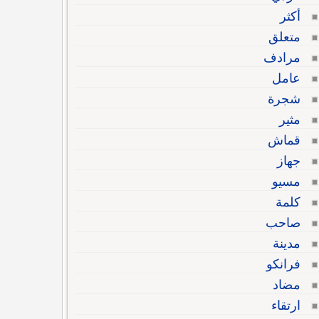
أكثر
متعلق
مرادف
عامل
شجرة
مثير
قماش
جهاز
مسيو
كلمة
صاحب
مدينة
فرانكو
مضاد
ارتقاء