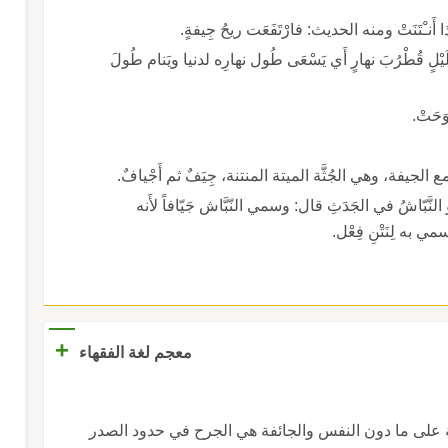
نـْتَنَتْ ومنه الحديث: فارْتَفَعَت ريحُ جِيفةٍ.
ٍ قُطْرُبَ نهارٍ أَي يَسْعَى طُول نهارِه لدنيا ويَنام طُولَ
َحَتْ.
 وجمع الجيفة، وهي الجُثَّة الميتة المنتنة، جِيَفٌ ثم أَجْيافٌ.
نَّبّاشُ في الجَدَثِ قال: وسمي النّبَّاش جَيّافاً لأَنه
 به لِنَتْنِ فِعْل.
+
معجم لغة الفقهاء
ية على ما دون النفس والجائفة هي الجرح في حدود الصدر