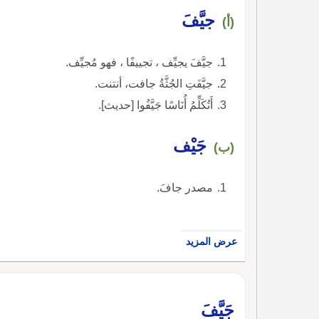
جيَّفَ
(أ)
جيَّفَ يجيِّف ، تجييفًا ، فهو مُجيِّف.
جيَّفَتِ الجُثَّةُ جافت، أنتنت.
أَتُكَلِّمُ أُنَاسًا جَيَّفُوا [حديث].
جَيْف
(ب)
مصدر جافَ.
عرض المزيد
جَيَّفَ