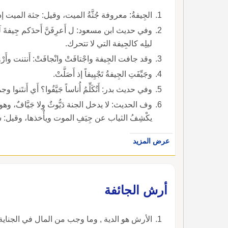
الجِيفةُ: معروفة جُثَّةُ الميت، وقيل: جثة الميت إذا أَ
وفي حديث ابن مسعود: ل أَعرِفَنَّ أَحدَكم جِيفةَ لَيْل
ليلِه كالجِيفة التي لا تتحرك.
وقد جافت الجِيفة واجْتافَتْ وانْجافَتْ: أَنتنت وأَرْو
وجَيِّفَتِ الجِيفةُ تَجْيِيفاً إذ أَصَلَّتْ.
وفي حديث بدر: أَتُكَلِّمُ أُناساً جَيَّفُوا؟ أَي أَنتَنوا
وف الحديث: لا يدخل الجنة دَيُّوثٌ ولا جَيَّافٌ، وهو ال
يكْشِفُ الثياب عن جِيَفِ الموت ويأْخذها، وقيل: سمي
عرض المزيد
‏أرش الجائفة‏
‏الأرش هو الدية , وما وجب من المال في الجنا