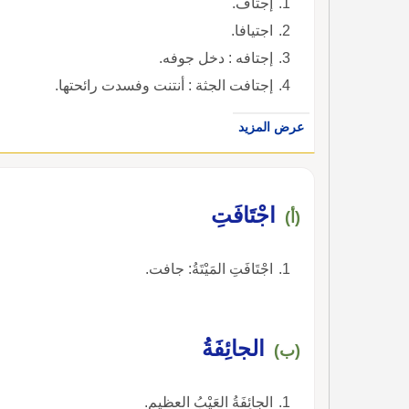
إجتاف.
اجتيافا.
إجتافه : دخل جوفه.
إجتافت الجثة : أنتنت وفسدت رائحتها.
عرض المزيد
اجْتَافَتِ
(أ)
اجْتَافَتِ المَيْتَةُ: جافت.
الجائِفَةُ
(ب)
الجائِفَةُ العَيْبُ العظيم.