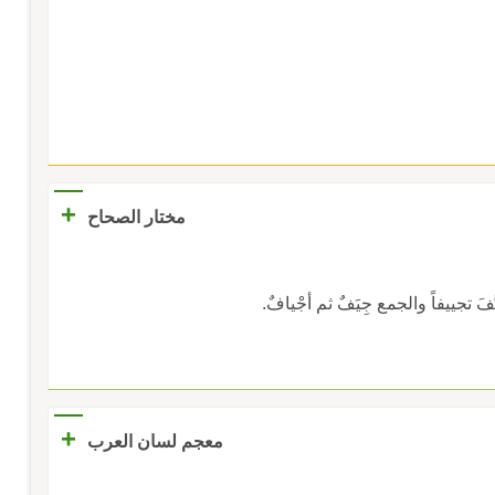
+
مختار الصحاح
َ تجييفاً والجمع جِيَفٌ ثم أجْيافٌ.
+
معجم لسان العرب