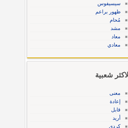
سيسيفوس
ظهور براعم
مُحام
مشد
معاد
معادي
لاكثر شعبية
معنى
إعادة
قابل
أريد
كردي