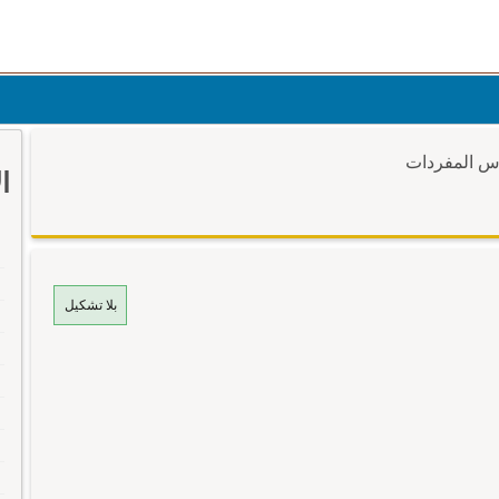
وس المفردات
ا
بلا تشكيل