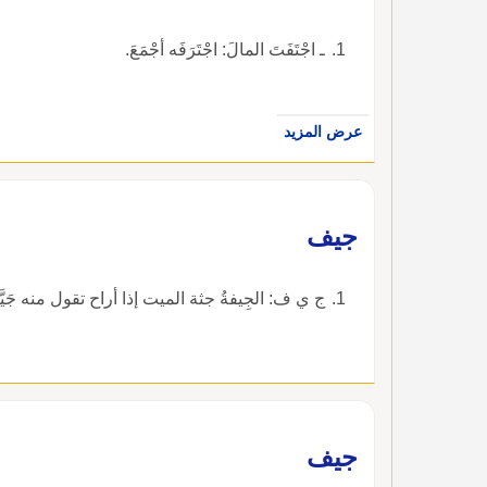
ـ اجْتَفَتَ المالَ: اجْتَرَفَه أجْمَعَ.
عرض المزيد
جيف
ج ي ف: الجِيفةُ جثة الميت إذا أراح تقول منه جَيَّف
جيف