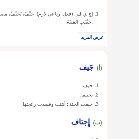
[ج ي ف]. (فعل: رباعي لازم). جَيَّفَ، يُجَيِّفُ، مصدر تَجْييِفٌ
:جَيَّفَتِ الْمَيْتَةُ.
عرض المزيد
جَيف
(أ)
جيف.
تجييفا.
جيفت الجثة : أنتنت وفسدت رائحتها.
إِجتاف
(ب)