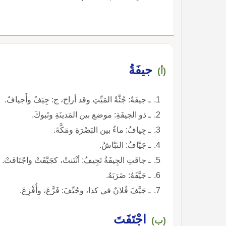
جيفَةُ
(أ)
ـ جيفَةُ: جُثَّةُ المَيِّتِ وقد أراحَ، ج: جِيَفٌ وأَجيافٌ.
ـ ذو الجيفَةِ: موضع بين المَدينَةِ وتَبوكَ.
ـ جِيافُ: ماءٌ بين البَصْرَةِ ومَكَّةَ.
ـ جَيَّافُ: النَبَّاشُ.
ـ جافَتِ الجِيفَةُ تَجِيفُ: أنْتَنتْ، كجَيَّفَتْ واجْتَافَتْ.
ـ جَيَّفَهُ: ضَرَبَهُ.
ـ جَيَّفَ فُلانٌ في كذا، وجُيِّفَ: فَزَّعَ، وأُفْزِعَ.
اجْتَفَتَ
(ب)