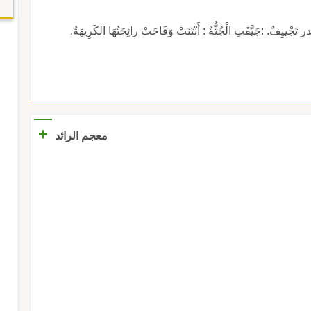
. :جَيَّفَتِ الْجُثُّةُ : أَنْتَنَتْ وَفَاحَتْ رائِحَتُهَا الكَرِيهَةُ.
+
معجم الرائد