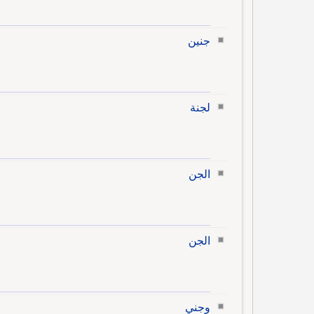
جنين
لجنة
الجن
الجن
وجني