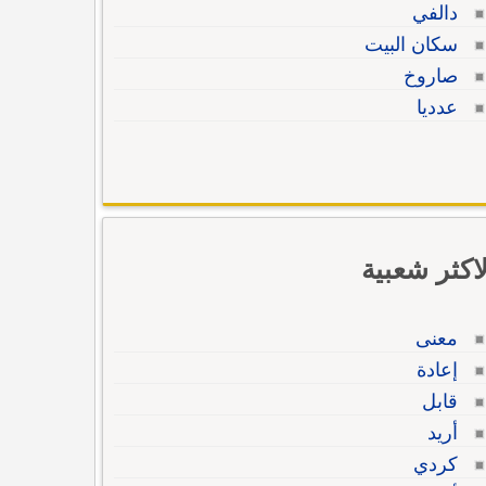
دالفي
سكان البيت
صاروخ
عدديا
لاكثر شعبية
معنى
إعادة
قابل
أريد
كردي