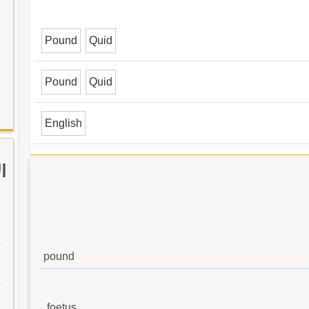
Pound
Quid
Pound
Quid
English
ا
pound
foetus