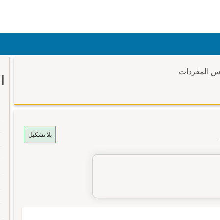
وس المفردات
ا
بلا تشكيل