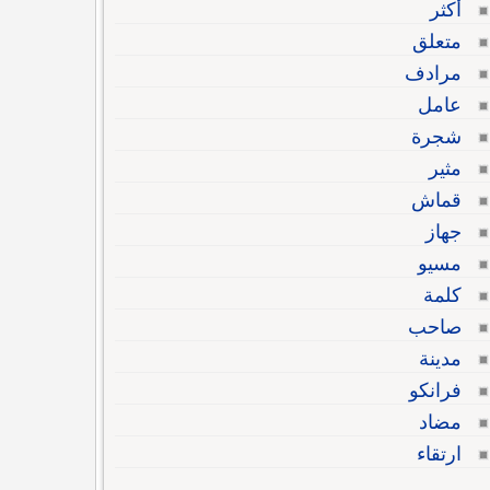
أكثر
متعلق
مرادف
عامل
شجرة
مثير
قماش
جهاز
مسيو
كلمة
صاحب
مدينة
فرانكو
مضاد
ارتقاء