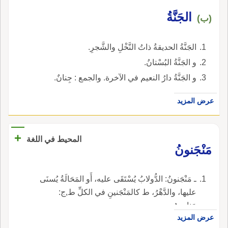
الجَنَّةُ
(ب)
الجَنَّةُ الحديقةُ ذاتُ النَّخْلِ والشَّجرِ.
و الجَنَّةُ البُسْتانُ.
و الجَنَّةُ دارُ النعيم في الآخرة. والجمع : جِنانٌ.
عرض المزيد
+
المحيط في اللغة
مَنْجَنونُ
ـ مَنْجَنونُ: الدُّولابُ يُسْتَقَى عليه، أَو المَحَالَةُ يُسنَى
عليها، والدَّهْرُ، ط كالمَنْجَنينِ في الكلِّ ط,ج:
مَناجِينُ.
عرض المزيد