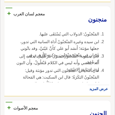
+
معجم لسان العرب
منجنون
المَنْجَنُونُ: الدولاب التي يُسْتَقَى عليها.
ابن سيده وغيره المَنْجَنُونُ أَداة السانية التي تدور،
جعلها مؤنثة؛ أَنشد أَبو علي كأَنَّ عَيْنَيَّ، وقد بانُوني
غَرْبانِ في مَنْحاةِ مَنْجَنُون وذكره الأَزهري في
قال سيبويه: المَنْجَنونُ بمنزل عَرْطَلِيل، يذهب إِلى
الرباعي.
أَنه خماسي وأَنه ليس في الكلام فَنْعَلُولٌ، وأَن النون
ل تزاد ثانية إِلا بثَبَتٍ.
قال اللحياني: المَنْجَنُون التي تدور مؤنثة وقيل:
المَنْجَنُونُ البَكَرَةُ؛ قال ابن السكيت: هي المَحالة
يُسْنَ عليها، وهي مؤنثة على فَعْلَلُول، والميم من
عرض المزيد
نفس الحرف لما ذكر في مَنْجَني لأَنه يجمع على
مَناجين؛ وأَنشد الأَصمعي لعُمَارَة بن طارق اعْجَلْ
بغَرْبٍ مثل غَرْبِ طارِقِ ومَنْجنُونٍ كالأَتانِ الفارِقِ من
+
معجم الأصوات
أَثْل ذاتِ العَرْضِ والمَضَايق ويروى: ومَنْجَنِين، وهما
الجنون