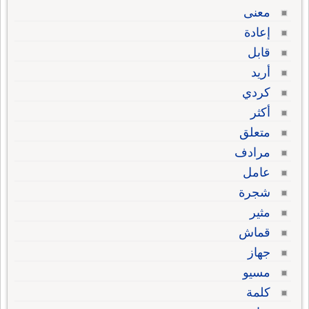
معنى
إعادة
قابل
أريد
كردي
أكثر
متعلق
مرادف
عامل
شجرة
مثير
قماش
جهاز
مسيو
كلمة