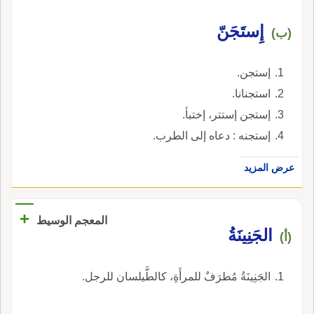
إِستَجَنّ
(ب)
إستجن.
استجنانا.
إستجن إستتر، إختبأ.
إستجنه : دعاه إلى الطرب.
عرض المزيد
+
المعجم الوسيط
الجَنِينَةُ
(أ)
الجَنِينَةُ مُطرَفٌ للمرأَةِ، كالطَّيلسان للرجل.