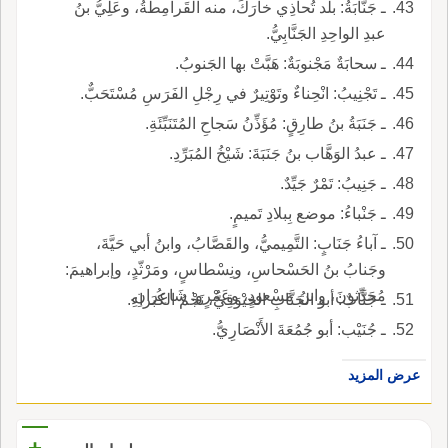
ـ جَنَّابَةُ: بلد تُحاذِي خارَكَ، منه القَرامِطَةُ، وعَلِيُّ بنُ
عبدِ الواحِدِ الجَنَّابِيُّ.
ـ سحابَةٌ مَجْنوبَةٌ: هَبَّتْ بها الجَنوبُ.
ـ تَجْنِيبُ: انْحِناءٌ وتَوْتِيرٌ في رِجْلِ الفَرَسِ مُسْتَحَبٌّ.
ـ جَنَبَةُ بنُ طارِقٍ: مُؤَذِّنُ سَجاحِ المُتَنَبِّئَةِ.
ـ عبدُ الوَهَّاب بنُ جَنَبَةَ: شَيْخُ المُبَرِّدِ.
ـ جَنِيبُ: تَمْرٌ جَيِّدٌ.
ـ جَنْباءُ: موضع بِبلادِ تَميمٍ.
ـ آباءُ جَنَابٍ: التَّمِيميُّ، والقَصَّابُ، وابنُ أبي حَيَّةَ،
وجَنابُ بنُ الحَسْحاسِ، ونِسْطاسٍ، ومَرْثّدٍ، وإبراهيمَ:
مُحَدِّثونَ، وابنُ مَسْعودٍ، وعَمْرٍو: شَاعِرانِ.
ـ جَنَّابٌ: أبو الجَنَّابِ الخِيْوَقِيُّ، نَجْمُ الكُبَراءِ.
ـ جُنَيْب: أبو جُمُعَةَ الأَنْصَارِيُّ.
عرض المزيد
+