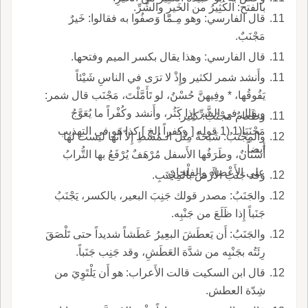
بالفتح: الكَثِيرُ من الخَيرِ والشَّرِّ.
قال الفارسي: وهو مِـمّا وَصفُوا به فقالوا: خَيرٌ
مَجْنَبٌ.
قال الفارسي: وهذا يقال بكسر الميم وفتحها.
وأَنشد شمر لكثير وإِذْ لا ترَى في الناسِ شَيْئاً
يَفُوقُها، * وفِيهنَّ حُسْنٌ، لو تَأَمَّلْتَ، مَجْنَب قال شمر:
ويقال في الشَّرِّ إِذا كَثُر، وأَنشد وكُفْراً ما يُعَوَّجُ
وطَعامٌ مَجْنَبٌ: كثير.
مَجْنَبَا(1 (1 قوله [ وكفراً إلخ ] كذا هو في التهذيب
والمِجْنَبُ: شَبَحَةٌ مِثْلُ الـمُشْطِ إِلاّ أَنها ليست لها
أيضاً.
أَسْنانٌ، وطَرَفُها الأَسفل مُرْهَفٌ يُرْفَعُ بها التُّرابُ
على الأَعْضادِ والفِلْجانِ.
وقد جَنَبَ الأَرْضَ بالمِجْنَبِ.
والجَنَبُ: مصدر قولك جَنِبَ البعير، بالكسر، يَجْنَبُ
جَنَباً إِذا ظَلَعَ من جَنْبِه.
والجَنَبُ: أَن يَعطَشَ البعِيرُ عَطَشاً شديداً حتى تَلْصَقَ
رِئَتُه بجَنْبِه من شدَّة العَطَشِ، وقد جَنِب جَنَباً.
قال ابن السكيت قالت الأَعراب: هو أَن يَلْتَوِيَ من
شِدّة العطش.