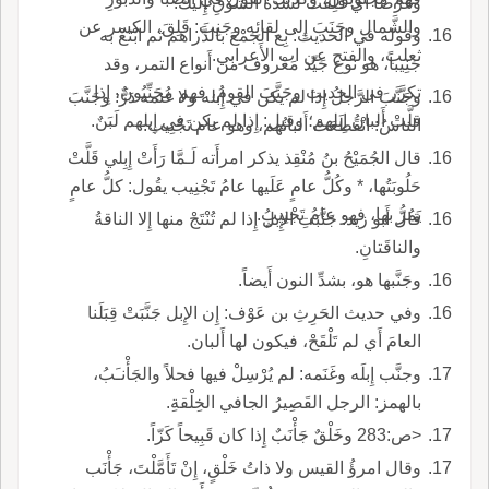
وغَرَضاً أَي قَلِقْتُ لشدَّة الشَّوْقِ إِليك.
والشَّمالِ وجَنَبَ إِلى لِقائِه وجَنِبَ: قَلِقَ، الكسر عن
وقوله في الحديث: بِع الجَمْعَ بالدَّراهم ثم ابْتَعْ به
ثعلب، والفتح عن اب الأَعرابي.
جَنِيباً، هو نوع جَيِّد مَعْروف من أَنواع التمر، وقد
تكرَّر في الحديث وجَنَّبَ القومُ، فهم مُجَنِّبُونَ، إِذا
وجَنَّبَ الرَّجلُ إِذا لم يكن في إِبله ولا غنمه دَرٌّ: وجَنَّبَ
قلَّتْ أَلبانُ إِبلهم؛ وقيل: إِذا لم يكن في إِبلهم لَبَنٌ.
الناسُ: انْقَطَعَتْ أَلبانُهم، وهو عام تَجْنِيب.
قال الجُمَيْحُ بنُ مُنْقِذ يذكر امرأَته لَـمَّا رَأَتْ إِبِلي قَلَّتْ
حَلُوبَتُها، * وكُلُّ عامٍ عَلَيها عامُ تَجْنِيب يقُول: كلُّ عامٍ
يَمُرُّ بها، فهو عامُ تَجْنِيبٍ.
قال أَبو زيد: جَنَّبَتِ الإِبلُ إِذا لم تُنْتَجْ منها إِلا الناقةُ
والناقَتانِ.
وجَنَّبها هو، بشدِّ النون أَيضاً.
وفي حديث الحَرِثِ بن عَوْف: إِن الإِبل جَنَّبَتْ قِبَلَنا
العامَ أَي لم تَلْقَحْ، فيكون لها أَلبان.
وجنَّب إِبلَه وغَنَمه: لم يُرْسِلْ فيها فحلاً والجَأْنـَبُ،
بالهمز: الرجل القَصِيرُ الجافي الخِلْقةِ.
<ص:283 وخَلْقٌ جَأْنَبٌ إِذا كان قَبِيحاً كَزّاً.
وقال امرؤُ القيس ولا ذاتُ خَلْقٍ، إِنْ تَأَمَّلْتَ، جَأْنَب