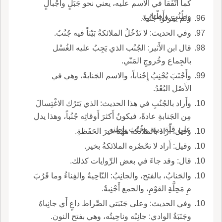
كما اتَّفَقا في الاسم عليه، يعني نحو جَبَلٍ وأَجْبالٍ
وطُنُبٍ وأَطْنابٍ.
ولم يقولوا جُنُبةً.
وفي الحديث: لا تَدْخُلُ الملائكةُ بَيْتاً فيه جُنُبٌ.
قال ابن الأَثير: الجُنُب الذي يَجِبُ عليه الغُسْل
بالجِماع وخُروجِ المَنّي.
وأَجْنَبَ يُجْنِبُ إِجْناباً، والاسم الجَنابةُ، وهي في
الأَصْل البُعْدُ.
وأَراد بالجُنُبِ في هذا الحديث: الذي يَترُك الاغْتِسالَ
مِن الجَنابةِ عادةً، فيكونُ أَكثرَ أَوقاتِه جُنُباً، وهذا يدل
على قِلّة دِينِه وخُبْثِ باطِنِه.
وقيل: أَراد بالملائكة ههُنا غيرَ الحَفَظةِ.
وقيل: أَراد لا تحْضُره الملائكةُ بخير.
قال: وقد جاءَ في بعض الرِّوايات كذلك.
والجَنابُ، بالفتح، والجانِبُ: النّاحِيةُ والفِناءُ وما قَرُبَ
مِ مَحِلَّةِ القوْمِ، والجمع أَجْنِبةٌ.
وفي الحديث: وعلى جَنَبَتي الصِّراط داعٍ أَي جانِباهُ
وجَنَبَةُ الوادي: جانِبُه وناحِيتُه، وهي بفتح النون.