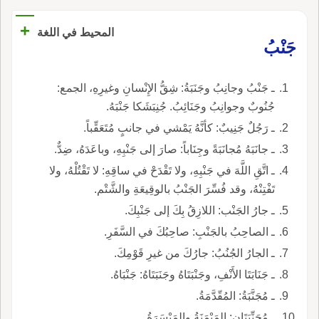
+
المحيط في اللغة
جَنْبُ
ـ جَنْبُ وجانِبُ وجَنَبَةُ: شِقُّ الإِنْسانِ وغيرِهِ، الجمع:
جُنُوبٌ وجوانِبُ وجَنَائِبُ. جُنِبَشَكا جَنْبَهُ.
ـ رَجُلٌ جَنِيبٌ: كأنَّهُ يَمْشي في جانبٍ مُتَعَقِّباً.
ـ جانَبَهُ مُجانَبَةً وجِنَاباً: صارَ إلى جَنْبِهِ، وباعَدَهُ، ضِدٌّ.
ـ اتَّقِ اللَّهَ في جَنْبِهِ، ولا تَقْدَحْ في ساقِهِ: لا تَقْتُلْهُ، ولا
تَفْتِنْهُ، وقد فُسِّرَ الجَنْبُ بالوقِيعَةِ والشَّتْم.
ـ جارُ الجَنْب: اللازِقُ بِكَ إلى جَنْبِكَ.
ـ الصاحِبُ بالجَنْبِ: صاحِبُكَ في السَّفَرِ.
ـ الجارُ الجُنُبُ: جارُكَ من غيرِ قَوْمِكَ.
ـ جَنَابَتَا الأَنْفِ، وجَنْبَتَاهُ وجَنَبَتَاهُ: جَنْبَاهُ.
ـ مُجَنَّبَةُ: المُقّدَّمَةُ.
ـ مُجَنِّبَتَانِ: المَيْمَنَةُ والمَيْسَرَةُ.