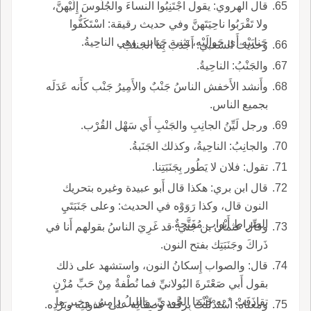
قال الهروي: يقول اجْتَنِبُوا النساءَ والجُلُوسَ إِلَيْهنَّ،
ولا تَقْرَبُوا ناحِيَتَهنَّ وفي حديث رقيقة: اسْتَكَفُّوا
جَنابَيْه أَي حَوالَيْه، تثنية جَناب، وهي الناحِيةُ.
وحديث الشعبي: أَجْدَبَ بِنا الجَنابُ.
والجَنْبُ: الناحِيةُ.
وأَنشد الأَخفش الناسُ جَنْبٌ والأَمِيرُ جَنْب كأَنه عَدَلَه
بجميع الناس.
ورجل لَيِّنُ الجانِبِ والجَنْبِ أَي سَهْل القُرْب.
والجانِبُ: الناحِيةُ، وكذلك الجَنَبةُ.
تقول: فلان لا يَطُور بِجَنَبَتِنا.
قال ابن بري: هكذا قال أَبو عبيدة وغيره بتحريك
النون قال، وكذا رَوَوْه في الحديث: وعلى جَنَبَتَيِ
الصِّراطِ أَبْواب مُفَتَّحةٌ.
وقال عثمان بن جني: قد غَرِيَ الناسُ بقولهم أَنا في
ذَراكَ وجَنَبَتِك بفتح النون.
قال: والصواب إِسكانُ النون، واستشهد على ذلك
بقول أَبي صَعْتَرةَ البُولانيِّ فما نُطْفةٌ مِنْ حَبِّ مُزْنٍ
تقاذَفَتْ * به جَنْبَتا الجُوديِّ، والليلُ دامِس وخبر ما
ومعناه: اسْتَدْلَلْتُ بِرِقَّته وصفَائِه على عُذوبَتِه وبَرْدِه.