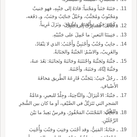
ـ جَنَبَهُ جَنَباً ومَجْنباً: قادَهُ إلى جَنْبِهِ، فهو جَنيبٌ
ومَجْنُوبٌ ومُجَنَّبٌ، وخَيْلٌ جَنائِبُ وجَنَبٌ، وـ دَفَعَه،
وكَسَرَ جَنْبَه، وأَبْعَدَهُ، واشْتاقَ، ونَزَلَ غَرِيباً.
ـ جُنَّابُكَ: مُسايِرُكَ إلى جَنْبِك.
ـ جَنِيبَتَا البَعيرِ: ما حُمِلَ على جَنْبَيْهِ.
ـ جانِبُ وجُنُبُ وأَجْنَبِيُّ وأَجْنَبُ: الذي لا يَنْقَادُ،
والغَرِيبُ، والاسْمُ: الجَنْبَةُ والجَنَابَةُ.
ـ جَنَّبَهُ وتَجَنَّبَهُ واجْتَنَبَهُ وجَانَبَهُ وتَجانَبَهُ: بَعُدَ عنهُ،
وجَنَّبَهُ إيَّاهُ، وجَنَبَهُ، وأجْنَبَهُ.
ـ رجُلٌ جَنِبٌ: يَتَجَنَّبُ قَارِعَةَ الطَّريق مَخافَةَ
الأَضْيافِ.
ـ جَنْبَةُ: الاعْتِزَالُ، والنَّاحِيَةُ، وجِلْدٌ للبعيرِ، وعامَّةُ
الشجرِ التي تَتَرَبَّلُ في الصَّيْفِ، أو ما كان بين الشَّجَرِ
والبَقْلِ.
ـ جانِبُ: المُجْتَنَبُ المَحْقُورُ، وفرسٌ بَعِيدُ ما بَيْنَ
الرِّجْلَيْنِ.
ـ جَنَابَةُ: المَنِيُّ، وقد أجْنَبَ وجَنِبَ وجَنُبَ وأُجْنِبَ