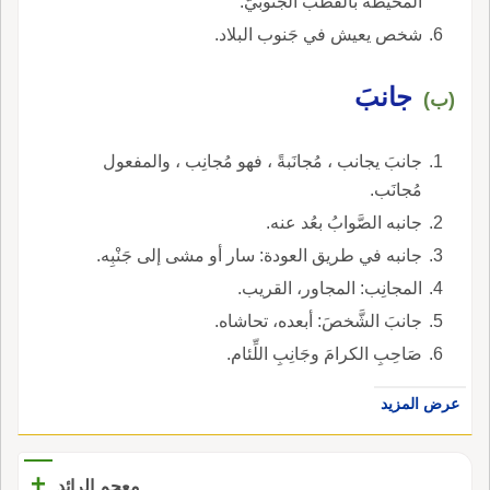
المحيطة بالقُطْب الجنوبيّ.
شخص يعيش في جَنوب البلاد.
جانبَ
(ب)
جانبَ يجانب ، مُجانَبةً ، فهو مُجانِب ، والمفعول
مُجانَب.
جانبه الصَّوابُ بعُد عنه.
جانبه في طريق العودة: سار أو مشى إلى جَنْبِه.
المجانِب: المجاور، القريب.
جانبَ الشَّخصَ: أبعده، تحاشاه.
صَاحِبِ الكرامَ وجَانِبِ اللِّئام.
عرض المزيد
+
معجم الرائد