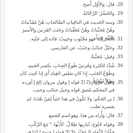
قال: والأَوَّل أَصح.
والحُسَّرُ: الرَّجَّالةُ.
ومنه الحَديث في الباقِياتِ الصَّالحاتِ: هُنَّ مُقَدِّماتٌ
وهُنَّ مُجَنِّباتٌ وهُنَّ مُعَقِّباتٌ وجَنَبَ الفَرَسَ والأَسيرَ
يَجْنُبُه جَنَباً.
بالتحريك، فهو مَجْنُوب وجَنِيبٌ: قادَه إلى جَنْبِه.
وخَيْلٌ جَنائبُ وجَنَبٌ، عن الفارسي.
وقيل: مُجَنَّبةٌ.
شُدِّدَ للكثرة وفَرَسٌ طَوعُ الجِنابِ، بكسر الجيم،
وطَوْعُ الجَنَبِ، إِذا كان سَلِس القِيادِ أَي إِذا جُنِبَ كان
سَهْلاً مُنْقاداً.
وقولُ مَرْوانَ(2 (2 قوله [ وقول مروان إلخ ] أورده
في المحكم بلصق قوله وخيل جنائب وجنب.
) بن الحَكَم: ولا نَكُونُ في هذا جَنَباً لِمَنْ بَعْدَنا، لم
يفسره ثعلب.
قال: وأُراه من هذا، وهو اسم للجمع.
وقوله جُنُوح، تُباريها ظِلالٌ، كأَنـَّها، * مَعَ الرَّكْبِ،
حَفَّانُ النَّعامِ الـمُجَنَّب(3 (3 قوله [ جنوح ] كذا في