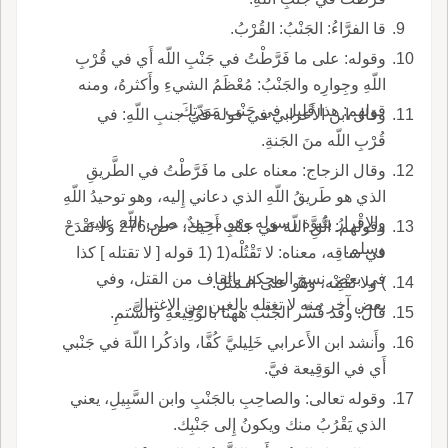
قا الفرَّاءُ: الجَنْبُ: القُرْبُ.
وقوله: على ما فَرَّطْتُ في جَنْبِ اللّه أَي في قُرْبِ
اللّهِ وجِوارِه والجَنْبُ: مُعْظَمُ الشيءِ وأَكثرهُ، ومنه
قولهم: هذا قَليل في جَنْب مَوَدّتِكَ.
وقال ابن الأَعرابي في قوله في جنبِ اللّهِ: في
قُرْبِ اللّه منَ الجَنةِ.
وقال الزجاج: معناه على ما فَرَّطْتُ في الطَّريقِ
الذي هو طَريقُ اللّهِ الذي دعاني إِليه، وهو توحيدُ اللّهِ
والإِقْرارُ بنُبوَّة رسوله وهو محمدٌ، صلى اللّه عليه
وقولهم: اتَّقِ اللّهَ في جَنْبِ أَخِيك، <ص:276 ولا تَقْدَحْ
وسلم.
في ساقِه، معناه: لا تَقْتُلْه(1 (1 قوله [ لا تقتله ] كذا
في بعض نسخ المحكم بالقاف من القتل، وفي
) ولا تَفْتِنْه، وهو على الـمَثَل.
بعض آخر منه لا تغتله بالغين من الاغتيال.
قال: وقد فُسِّر الجَنْبُ ههنا بالوَقِيعةِ والشَّتمِ.
وأَنشد ابن الأَعرابي خَلِيليَّ كُفَّا، واذكُرا اللّهَ في جَنْبي
أَي في الوَقِيعة فيَّ.
وقوله تعالى: والصاحِبِ بالجَنْبِ وابن السَّبِيلِ، يعني
الذي يَقْرُبُ منك ويكونُ إِلى جَنْبِك.