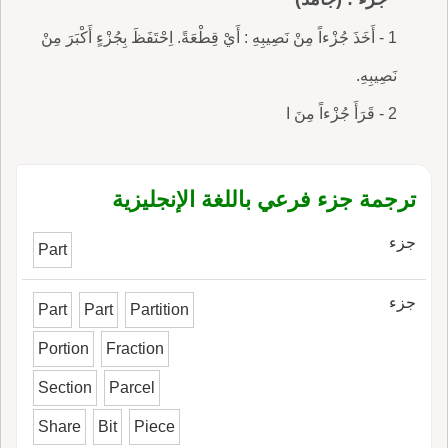
1 - أَخَذَ جُزْءاً مِنْ نَصِيبِهِ : أَيْ قِطْعَةً. اِحْتَفَظَ بِجُزْءٍ أَكْبَرَ مِنْ
نَصِيبِهِ.
2 - قَرَأَ جُزْءاً مِنَ ا
ترجمة جزء فرعي باللغة الإنجليزية
جزء
Part
جزء
Part
Part
Partition
Portion
Fraction
Section
Parcel
Share
Bit
Piece