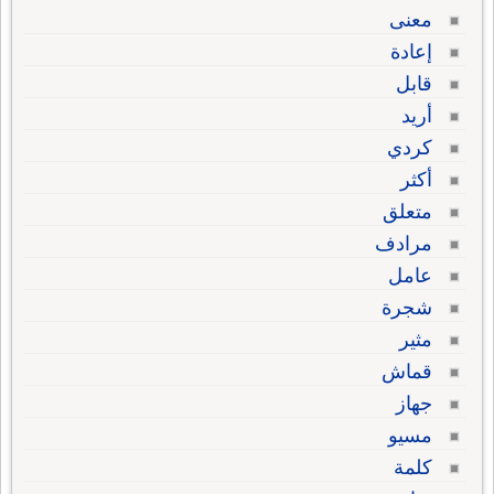
معنى
إعادة
قابل
أريد
كردي
أكثر
متعلق
مرادف
عامل
شجرة
مثير
قماش
جهاز
مسيو
كلمة