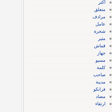
أكثر
متعلق
مرادف
عامل
شجرة
مثير
قماش
جهاز
مسيو
كلمة
صاحب
مدينة
فرانكو
مضاد
ارتقاء