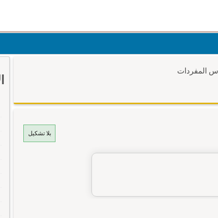
وس المفردات
ا
بلا تشكيل