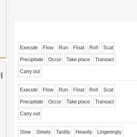
Execute
Flow
Run
Float
Roll
Scat
Precipitate
Occur
Take place
Transact
Carry out
ا
Execute
Flow
Run
Float
Roll
Scat
Precipitate
Occur
Take place
Transact
Carry out
Slow
Slowly
Tardily
Heavily
Lingeringly