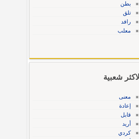
بطن
تلق
رافد
معلب
لاكثر شعبية
معنى
إعادة
قابل
أريد
كردي