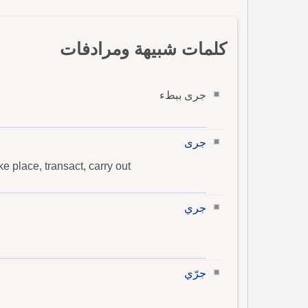
كلمات شبيهة ومرادفات
جرى ببطء
جرى
ake place, transact, carry out
جري
جرّي