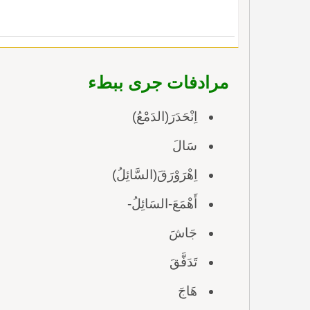
مرادفات جرى ببطء
اِنْحَدَرَ(الدَمْعُ)
سَالَ
اِهْرَوْرَقَ(السَّائِلُ)
أَهْمَعَ-السَائِلُ-
جَاشَ
تَدَفَّقَ
هَاجَ