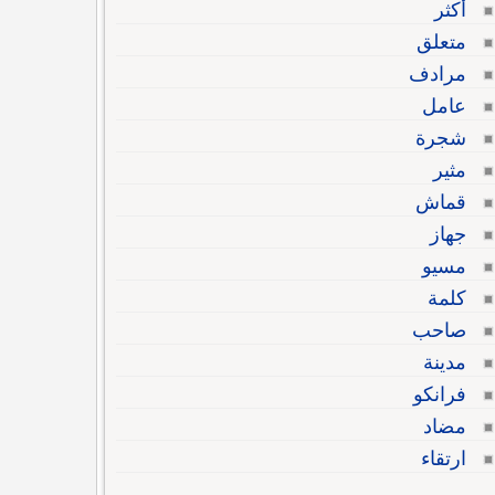
أكثر
متعلق
مرادف
عامل
شجرة
مثير
قماش
جهاز
مسيو
كلمة
صاحب
مدينة
فرانكو
مضاد
ارتقاء