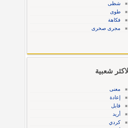
شظى
طوى
فكاهة
مجرى صخرى
لاكثر شعبية
معنى
إعادة
قابل
أريد
كردي