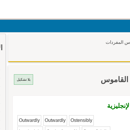
وس المفردات
ا
 القاموس
بلا تشكيل
إنجليزية
Outwardly
Outwardly
Ostensibly