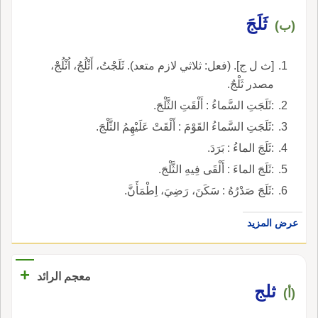
ثَلَجَ
(ب)
[ث ل ج]. (فعل: ثلاثي لازم متعد). ثَلَجْتُ، أَثْلُجُ، اُثْلُجْ،
مصدر ثَلْجٌ.
:ثَلَجَتِ السَّماءُ : أَلْقَتِ الثَّلْجَ.
:ثَلَجَتِ السَّماءُ القَوْمَ : أَلْقَتْ عَلَيْهِمُ الثَّلْجَ.
:ثَلَجَ الماءُ : بَرَدَ.
:ثَلَجَ الماءَ : أَلْقَى فِيهِ الثَّلْجَ.
:ثَلَجَ صَدْرُهُ : سَكَنَ، رَضِيَ، اِطْمَأَنَّ.
عرض المزيد
+
معجم الرائد
ثلج
(أ)