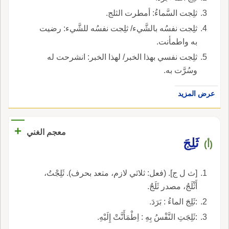
ثلِجت السَّماءُ: أمطرت الثلج.
ثلِجت نفسُه بالشَّيء/ ثلِجت نفسُه للشَّيء: رضيت
به واطمأنت.
ثلِجت نفسي بهذا الخبر/ لهذا الخبر: انشرحت له
وسُرَّت به.
عرض المزيد
+
معجم الغني
ثَلِجَ
(أ)
[ث ل ج]. (فعل: ثلاثي لازم، متعد بحرف). ثَلِجْتُ،
أَثْلَجُ، مصدر ثَلَجٌ.
:ثَلِجَ الماءُ : بَرَدَ.
:ثَلِجَتِ النَّفْسُ بِهِ : اِطْمَأَنَّتْ إِلَيْهِ.