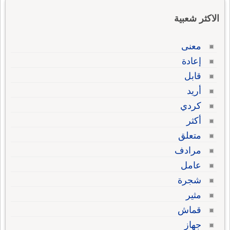
الاكثر شعبية
معنى
إعادة
قابل
أريد
كردي
أكثر
متعلق
مرادف
عامل
شجرة
مثير
قماش
جهاز