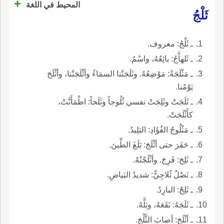
+
المحيط في اللغة
ثَلْجُ
ـ ثَلْجُ: معروف.
ـ ثَلهاَّجُ: بائِعُهُ، واسْمٌ.
ـ مَثْلَجَةُ: مَوْضِعُهُ. وثَلَجَتْنا السمَاءُ وأثْلَجَتْنا، وأثْلَجَ
يَوْمُنا.
ـ ثَلَجَتْ وثَلِجَتْ نفسي ثُلُوجاً وثَلَجاً: اطْمَأَنَّتْ،
كأَثْلَجَتْ.
ـ مَثْلُوجُ الفُؤَادِ: البَلِيدُ.
ـ حَفَرَ حتى أثْلَجَ: بَلَغَ الطِّينَ.
ـ ثَلِجَ: فَرِحَ. وأثْلَجْتُهُ.
ـ نَصْلٌ ثُلاجِيٌّ: شديدُ البَياضِ.
ـ ثَلِجٌ: البارِدُ.
ـ ثَلَجَهُ: نَقَعَهُ، وبَلَّهُ.
ـ أثْلَجَ: أصابَ الثَّلْجَ.