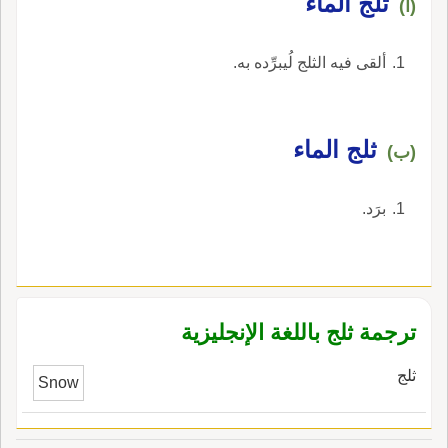
ثلج الماء
(أ)
ألقى فيه الثلج لُيبرِّده به.
ثلج الماء
(ب)
برَد.
ترجمة ثلج باللغة الإنجليزية
ثلج
Snow