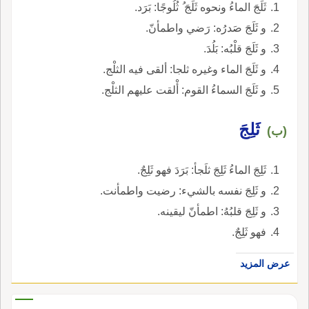
ثَلَجَ الماءُ ونحوه ثَلَجَ ُ ثُلُوجًا: بَرَد.
و ثَلَجَ صَدرُه: رَضي واطمأنّ.
و ثَلَجَ قلْبُه: بَلُدَ.
و ثَلَجَ الماء وغيره ثلجا: ألقى فيه الثلْج.
و ثَلَجَ السماءُ القوم: أْلقت عليهم الثلْج.
ثَلِجَ
(ب)
ثَلِجَ الماءُ ثَلِجَ ثلَجأ: بَرَدَ فهو ثَلِجٌ.
و ثَلِجَ نفسه بالشيء: رضيت واطمأنت.
و ثَلِجَ قلبُهُ: اطمأنّ ليقينه.
فهو ثَلِجٌ.
عرض المزيد