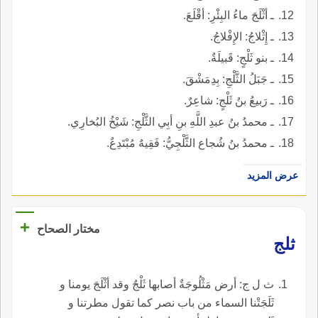
ـ أثْلَجَ ماءُ البِئْرِ: أقْلَعَ.
ـ إِثْلاجُ: الإِفْلاجُ.
ـ بنو ثَلْجٍ: قَبيلَةٌ.
ـ جَبَلُ الثَّلْجِ: بِدِمَشْقَ.
ـ رَبيعُ بنُ ثَلْجٍ: شاعِرٌ.
ـ محمدُ بنُ عبدِ اللَّهِ بنِ أبِي الثَّلْجِ: شَيْخُ البُخارِي.
ـ محمدُ بنُ شُجاع الثَّلْجِيُّ: فَقِيهٌ مُبْتَدِعٌ.
عرض المزيد
+
مختار الصحاح
ثلج
ث ل ج: أرض مَثْلُوجَةٌ أصابها ثَلْجٌ وقد أثْلَجَ يومنا و
ثَلَجَتْنا السماء من باب نصر كما تقول مطرتنا و