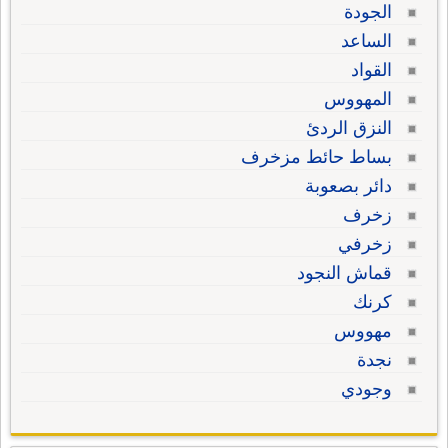
الجودة
الساعد
القواد
المهووس
النزق الردئ
بساط حائط مزخرف
دائر بصعوبة
زخرف
زخرفي
قماش النجود
كرنك
مهووس
نجدة
وجودي