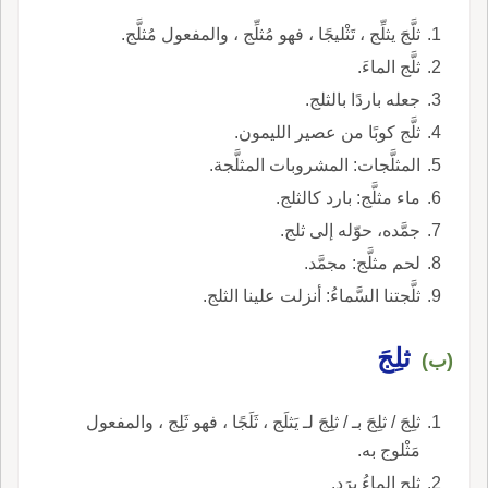
ثلَّجَ يثلِّج ، تَثْليجًا ، فهو مُثلِّج ، والمفعول مُثلَّج.
ثلَّج الماءَ.
جعله باردًا بالثلج.
ثلَّج كوبًا من عصير الليمون.
المثلَّجات: المشروبات المثلَّجة.
ماء مثلَّج: بارد كالثلج.
جمَّده، حوّله إلى ثلج.
لحم مثلَّج: مجمَّد.
ثلَّجتنا السَّماءُ: أنزلت علينا الثلج.
ثلِجَ
(ب)
ثلِجَ / ثلِجَ بـ / ثلِجَ لـ يَثلَج ، ثَلَجًا ، فهو ثَلِج ، والمفعول
مَثْلوج به.
ثلِج الماءُ برَد.