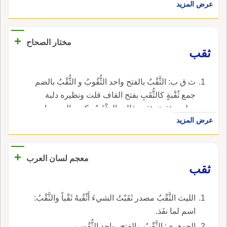
عرض المزيد
+
مختار الصحاح
ثقب
ث ق ب: الثَّقْبُ بالفتح واحد الثُّقُوبُ و الثُّقْبُ بالضم
جمع ثُقْبةٍ كالثُّقَبِ بفتح القاف قلت ونظيره دلبة
ودلب وثقبة وثقب قال والمِثْقَبُ بكسر الميم ما
عرض المزيد
يثقب به وبابه نصر و ثَقَبَتِ النار اتقدت وبابه دخل و
ثَقَابةً أيضا بالفتح أَثْقَبَها أوقدها و ثَقَّبَها تَثْقيباً أذكاها
وشهاب ثاقِبٌ أي مضيء و الثَّقُوبُ بفتح الثاء ما
+
معجم لسان العرب
تشعل به النار من دقاق العيدان.
ثقب
الليث الثَّقْبُ مصدر ثَقَبْتُ الشيءَ أَثْقُبهُ ثَقْباً والثَّقْبُ:
اسم لما نفَذ.
الجوهري: الثَّقْبُ، بالفتح، واحد الثُّقُوبِ.