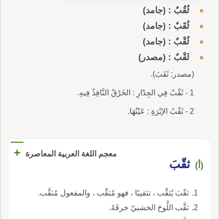
ثُقُبٌ : (جامد)
ثُقَبٌ : (جامد)
ثُقْبٌ : (جامد)
ثَقْبٌ : (مصدر)
(مصدر: ثَقَبَ).
1 - ثَقْبٌ فِي الجِدْارِ : الخَرْقُ النَّافِذُ فِيهِ.
2 - ثَقْبُ الإبْرَةِ : عَيْنُهَا.
+
معجم اللغة العربية المعاصرة
ثقّبَ
(أ)
ثقّبَ يُثقِّب ، تثقيبًا ، فهو مُثقِّب ، والمفعول مُثقَّب.
ثقَّب اللَّوحَ الخشبيّ خرقَهُ.