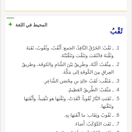
+
المحيط في اللغة
ثَقْبُ
ـ ثَقْبُ: الخَرْقُ النَّافِذُ، الجمع: أَثْقُبٌ، وثُقُوبُ، ثَقَبَهُ
وثَقَّبَهُ فانْثَقَبَ وتَثَقَّبَ وتَثَقَّبْتُهُ.
ـ مِثْقَبُ: آلَتُهُ، وطَرِيقٌ بَيْنَ الشَّامِ والكوفَة، وطريقُ
العِراقِ مِنَ الكُوفَةِ إلى مَكَّةَ.
ـ مُثَقِّب: لَقَبُ عائِذِ بنِ مِحْصَن الشَّاعِرِ.
ـ مَثْقَبْ: الطَّرِيقُ العَظِيمُ.
ـ ثَقَبَتِ النَّارُ ثُقُوباً: اتَّقَدَتْ، وثَقَّبَها هو تَثْقِيباً، وأَثْقَبَها
وتَثَقَّبَها.
ـ ثَقُوبُ وثِقَاب: ما أثْقَبَها بِهِ.
ـ ثَقَبَ الكَوْكَبُ: أَضاءَ.