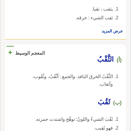
يثقب ، ثقبا.
ثقب الشيء : خرقه.
عرض المزيد
+
المعجم الوسيط
الثَّقْبُ
(أ)
الثَّقْبُ الخرق النافذ. والجمع : أثْقُبٌ، وثُقُوب،
وأثقاب.
ثَقُبَ
(ب)
ثَقُبَ الشيءُ واللونُ: توهَّج واشتدت حمرته.
فهو ثَقِيب.