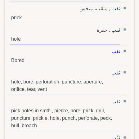
ثقب
, مثقَب، منخَس
prick
ثقب
, حفرة
hole
ثقب
Bored
ثقب
hole, bore, perforation, puncture, aperture,
orifice, tear, vent
ثقب
pick holes in smth., pierce, bore, prick, drill,
puncture, prickle, hole, punch, perforate, peck,
hull, broach
ثقّب