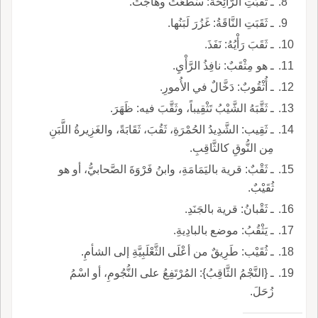
ـ ثَقَبَتِ الرَّائِحَةُ: سَطَعَتْ وهاجَتْ.
ـ ثَقَبَتِ النَّاقَةُ: غَزُرَ لَبَنُها.
ـ ثَقَبَ رَأْيُهُ: نَفَذَ.
ـ هو مِثْقَبٌ: نافِذُ الرَّأْيِ.
ـ أُثْقُوبٌ: دَخَّالٌ في الأُمورِ.
ـ ثَقَّبَهُ الشَّيْبُ تَثْقِيباً، وثَقَّبَ فيه: ظَهَرَ.
ـ ثَقِيب: الشَّدِيدُ الحُمْرَةِ، ثَقُبَ، ثَقَابَةً، والغَزِيرةُ اللَّبَنِ
مِن النُّوقِ كالثَّاقِبِ.
ـ ثَقْبٌ: قرية باليَمَامَةِ، وابنُ فَرْوَةَ الصَّحابيُّ، أو هو
ثُقَيْبٌ.
ـ ثَقْبانُ: قرية بالجَنَدِ.
ـ يَثْقُبُ: موضع بالبادِيةِ.
ـ ثُقَيْب: طَرِيقٌ من أعْلَى الثَّعْلَبِيَّةِ إلى الشأمِ.
ـ {النَّجْمُ الثَّاقِبُ}: المُرْتَفِعُ على النُّجُومِ، أو اسْمُ
زُحَلَ.