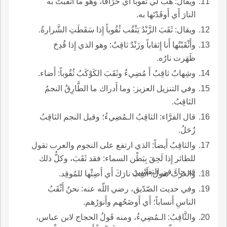
ويقال: هَبْ لي ثَقُوباً أَي حُرَاقاً، وهو ما أَثْقَبْتَ به
النارَ أَي أَوقَدْتَها به.
ويقال: ثَقَبَ الزَّنْدُ يَثْقُب ثُقُوباً إِذا سَقَطَتِ الشَّرارةُ.
وأَثْقَبْتُها أَنا إِثقاباً وزَنْدٌ ثاقِبٌ: وهو الذي إِذا قُدِحَ
ظَهَرت نارُه.
وشِهابٌ ثاقِبٌ أَ مُضِيءٌ وثَقَبَ الكَوْكَبُ ثُقُوباً: أَضاء.
وفي التنزيل العزيز: وما أَدراك ما الطَّارِقُ النجمُ
الثاقِبُ.
قال الفرَّاء: الثاقِبُ الـمُضِيءُ؛ وقيل النجم الثاقِبُ
زُحَلُ.
والثاقِبُ أَيضاً: الذي ارتفع على النجوم والعرب تقول
للطائر إِذا لَحِقَ بِبَطْن السماء: فقد ثَقَبَ، وكلُّ ذلك
قد جاءَ في التفسير.
والعرب تقول: أَثْقِبْ نارَكَ أَي أَضِئْها للمُوقِد.
وفي حديث الصّدّيق، رضي اللّه عنه: نحنُ أَثْقَبُ
الناسِ أَنساباً؛ أَي أَوضَحُهم وأَنوَرُهم.
والثَّاقِبُ: الـمُضِيءُ، ومنه قَولُ الحجاج لابن عباس،