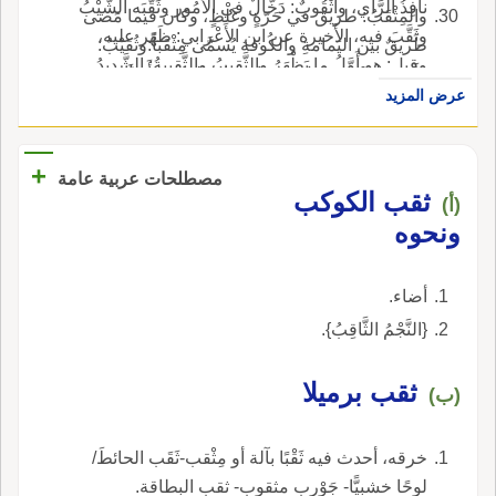
نافِذُ الرَّأْي، وأُثْقُوبٌ: دَخَّالٌ في الأُمُور وثَقَّبَه الشَّيْبُ
والمِثْقَبُ: طريق في حَرّةٍ وغَلْظٍ، وكان فيما مَضى
وثَقَّبَ فيه، الأَخيرة عن ابن الأَعْرابي: ظَهَر عليه،
طَريقٌ بين اليَمامةِ والكُوفة يُسمَّى مِثْقَباً:وثُقَيْبٌ:
وقيل: هو أَوَّلُ ما يَظْهَرُ والثَّقِيبُ والثَّقِيبةُ: الشَّدِيدُ
طَرِيقٌ بِعَيْنِه، وقيل هو ماء، قال الراعي أَجَدَّتْ
الحُمْرة من الرِّجال والنساءِ، والمصدر الثَّقابةُ.
عرض المزيد
مَراغاً كالمُلاءِ، وأَرْزَمَتْ * بِنَجْدَيْ ثُقَيْبٍ، حَيْثُ لاحَتْ
طَرائِقُه التهذيب: وطَريقُ العِراق من الكوفة إِلى
مكة يقال له مِثْقَبٌ ويَثْقُبُ: موضع بالبادِية.
+
مصطلحات عربية عامة
ثقب الكوكب
(أ)
ونحوه
أضاء.
{النَّجْمُ الثَّاقِبُ}.
ثقب برميلا
(ب)
خرقه، أحدث فيه ثَقْبًا بآلة أو مِثْقب-ثَقَب الحائطَ/
لوحًا خشبيًّا- جَوْرب مثقوب- ثقب البطاقة.