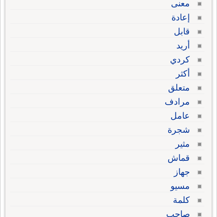
معنى
إعادة
قابل
أريد
كردي
أكثر
متعلق
مرادف
عامل
شجرة
مثير
قماش
جهاز
مسيو
كلمة
صاحب