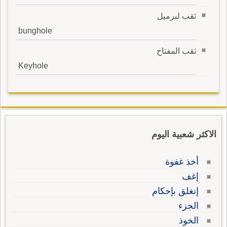
ثقب لبرميل
bunghole
ثقب المفتاح
Keyhole
الاكثر شعبية اليوم
أخذ غفوة
إغف
إنغلق بإحكام
الجزء
الخوذ