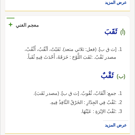
عرض المزيد
+
معجم الغني
ثَقَبَ
(أ)
[ث ق ب]. (فعل: ثلاثي متعد). ثَقَبْتُ، أثْقُبُ، اُثْقُبْ،
مصدر ثَقْبٌ. :ثَقَبَ اللَّوْحَ : خَرَقَهُ، أَحْدَثَ فِيهِ ثُقَباً.
ثَقْبٌ
(ب)
جمع: أثْقَابٌ، ثُقُوبٌ. [ث ق ب]. (مصدر ثَقَبَ).
:ثَقْبٌ فِي الجِدْارِ : الخَرْقُ النَّافِذُ فِيهِ.
:ثَقْبُ الإبْرَةِ : عَيْنُهَا.
عرض المزيد