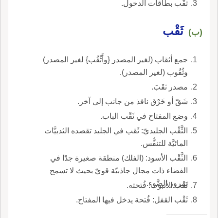
ثقَّب بطاقات الدخول.
ثَقْب
(ب)
جمع أثقاب (لغير المصدر {وأَثْقُب} لغير المصدر)
وثُقُوب (لغير المصدر).
مصدر ثقَبَ.
شَقّ أو خَرْق نافذ من جانب إلى آخر.
وضع المفتاح في ثَقْب الباب.
الثَّقْب الجليديّ: ثَقب في الجليد تقصده الثدييَّات
المائيَّة للتنفُّس.
الثَّقْب الأسود: (الفلك) منطقة صغيرة جدًا في
الفضاء ذات مجال جاذبيّة قويّ بحيث لا تسمح
بمرور الضَّوء.
ثََقْب الأنبوب: فُتحته.
ثَقْب القفل: فُتحة يدخل فيها المفتاح.