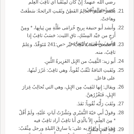
رضي اللّه عنهما: إِنْ كان لَمِثْقَباً أَي ثاقِبَ العِلْم
مُضِيئَه والمِثْقَبُ.
بكسر الميم: العالِمُ الفَطِنُ وثَقَبتِ الرائحةُ: سَطَعَتْ
وهاجَتْ.
وأَنشد أَبو حنيفة بِريحِ خُزامَى طَلَّةِ مِنِ ثِيابِها، * ومِنْ
أَرَجٍ من جَيِّد المِسْكِ، ثاقِ الليث: حَسَبٌ ثاقِبٌ إِذا
وُصِفَ بشُهْرَتِه وارْتِفاعِه.
الأَصمعي حَسَبٌ ثاقِبٌ: نَيِّر <ص:241 مُتَوَقِّدٌ، وعِلمٌ
ثاقِبٌ، منه.
أَبو زيد: الثَّقِيبُ من الإِبل الغَزِيرةُ اللَّبنِ.
وثَقَبتِ الناقةُ تَثْقُبُ ثُقُوباً، وهي ثاقِبٌ: غَزُرَ لَبنُها،
على فاعل.
ويقال: إِنها لثَقِيبٌ مِن الإِبلِ، وهي التي تُحالِبُ غِزارَ
الإِبلِ، فَتَغْزُرُهنَّ.
وثَقَبَ رَأْيُه ثُقُوباً: نَفَذَ.
وقولُ أَبي حَيّةَ النُّمَيْري ونَشَّرْتُ آياتٍ عَلَيْهِ، ولَمْ أَقُلْ
* مِنَ العِلْمِ، إِلاّ بالّذِي أَنا ثاقِبُ أراد ثاقِبٌ فيه
فحَذَف، أَو جاءَ به على: يا سارِقَ الليلةِ ورجل مِثْقَبٌ:
وقد ثَقَبَ يَثْقُبُ.