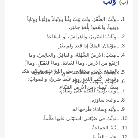
وَثْبُ
(ب)
ـ وَثْبُ: الظَّفْرُ، وثَبَ يَثِبُ وثْباً ووثَباناً ووُثُوْباً ووِثاباً
ووثِيباً، والقُعودُ بِلُغةِ حِمْيَرَ.
ـ وِثَابُ: السَّريرُ، والفِراشُ، أو المَقَاعدُ.
ـ مَوْثَبانُ: المَلِكُ إذا قَعَدَ ولم يَغْزُ.
ـ مِيثَبُ: الأرضُ السَّهْلَةُ، والقافِزُ، والجالِسُ، وما
ارْتَفَعَ من الأرض، وماءٌ لعُبادَةَ، وماءٌ لعُقَيْلٍ، ومالٌ
بالمدينةِ إحْدَى صدَقاتِهِ، صلى الله عليه وسلم، هكذا
ـ مِيثَبُ: موضع بمكةَ عندَ غَديرِ خُمٍّ، والجَدْوَلُ.
وقَعَ في كُتُبِ اللغةِ، وهو غَلَطٌ صَريحٌ، والصوابُ:
ـ مَوْثَبٌ ومَوْثِبٌ: موضع.
مِيثٌ، كمِيلٍ، من الأرض المَيْثاءِ.
ـ وثَّبَه توْثيباً: أقْعَدَه على وِسَادَةٍ.
ـ واثَبَه: ساوَرَه.
ـ وثَّبَه وِسادَةً: طَرَحها له.
ـ تَوَثَّبَ في ضَيْعَتي: استَوْلى عليها ظُلْماً.
ـ ثُبَةُ: الجماعةُ.
ـ وَثَبى: الوَثَّابةُ.