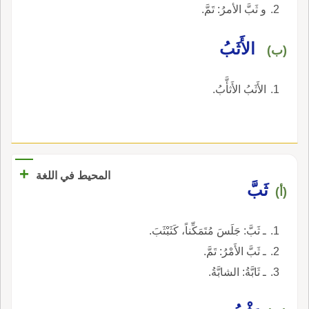
و ثَبَّ الأمرُ: تَمَّ.
الأَثَبُ
(ب)
الأَثَبُ الأَثأَّبُ.
+
المحيط في اللغة
ثَبَّ
(أ)
ـ ثَبَّ: جَلَسَ مُتَمَكِّناً، كَثَبْثَبَ.
ـ ثَبَّ الأَمْرُ: تَمَّ.
ـ ثَابَّةُ: الشابَّةُ.