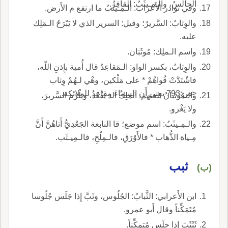
الجالسُ، والـمِـيثَبُ: القافِزُ.
وفي نوادر الأَعراب: الـمِـيثَبُ ما ارتفع م الأَرض.
والوِثابُ: السَّريرُ؛ وقيل: السرير الذي لا يَبْرَحُ الـمَلِك
عليه.
واسم الـملِك: مُوثَبَان.
والوِثابُ، بكسر الواو: الـمَقاعِدُ قال أُمية بإِذنِ اللّه،
فاشْتَدَّتْ قُواهُمْ * على مَلْكين، وهْي لـهُمْ وِثاب
<ص:793 يعني أَن السماءَ مقاعدُ للملائكة.
والـمُوثَبانُ بلغتهم: الملِكُ الذ يَقْعُد، ويَلْزَم السَّريرَ،
ولا يَغْزو.
والـمِـيثَبُ: اسم موضع؛ قا النابغة الجَعْدِيُّ أَتاهُنَّ أَنَّ
مِـياهَ الذُّهاب * فالأَوْرَقِ، فالـمِلْحِ، فالـمِيـثَب.
ثبب
(ب)
ابن الأَعرابي: الثَّبابُ: الجُلُوس، وثَبَّ إِذا جَلَس جُلُوسا
مُتَمَكِّناً وقال أَبو عمرو.
ثَبْثَبَ إِذا جلَس مُتمكِّناً.