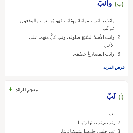
واثبَ
(ب)
واثبَ يواثب ، مواثبةً ووِثابًا ، فهو مُواثِب ، والمفعول
مُواثَب.
واثب الأسدُ السَّبُعَ صاوله، وثب كلُّ منهما على
الآخر.
واثب المصارعُ خصْمَه.
عرض المزيد
+
معجم الرائد
ثَبّ
(أ)
ثب.
يثب ويثب ، ثبا وثبابا.
ثب جلس جلوسا متمكنا ثابتا.