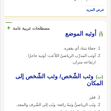
عرض المزيد
+
مصطلحات عربية عامة
أوثبه الموضع
(أ)
جعلهُ يثبهُ، أي يقفزه.
أوثب المدرِّب الرياضيّ اللاّعبَ- أوثبه حاجزًا
ارتفاعه متران.
وثب الشّخص/ وثب الشّخص إلى
(ب)
المكان
قفَز.
وثَب الرياضيُّ وثبةً رائعة- وثَب إلى الشّرف والمجد.