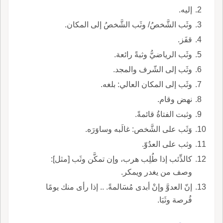
إليه.
وثَب الشَّخصُ/ وثَب الشَّخصُ إلى المكان.
قفَز.
وثَب الرياضيُّ وثبةً رائعة.
وثَب إلى الشّرف والمجد.
وثَب إلى المكان العالي: بلغه.
نهض وقام.
وثبت الفتاةُ قائمةً.
وَثَب على الشَّخص: غالَبه وساوَرَه.
وثب على العدُوّ.
كالذِّئب إذا طُلِب هرب، وإن تمكَّن وثَب [مثل]:
وصف من يغدر ويمكر.
إنّ العدوَّ وإنْ أبدى مُسَالمةً. .. إذا رأى منك يومًا
فُرصة وثَبَا.