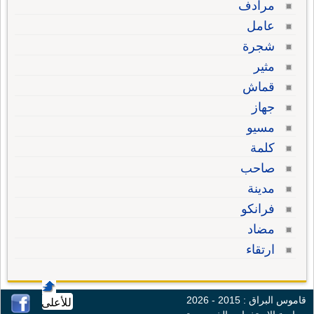
مرادف
عامل
شجرة
مثير
قماش
جهاز
مسيو
كلمة
صاحب
مدينة
فرانكو
مضاد
ارتقاء
قاموس البراق : 2015 - 2026
للأعلى