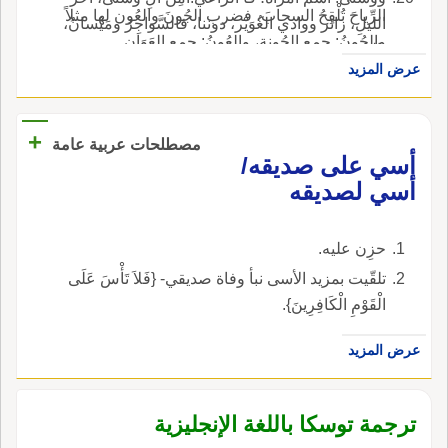
الرِّياحَ تُلْقِحُ السحابَ، فضرب الجُونَ والعُون لها مثلاً
الليلِ، زائر ووادي الغُوَيْر، دوننا، فالسَّواجِرُ ومَيْسانُ،
والجُونُ: جمع الجُونةِ، والعُونُ: جمع العَوَانِ.
بالفتح: موضع.
عرض المزيد
+
مصطلحات عربية عامة
أسي على صديقه/
أسي لصديقه
حزِن عليه.
تلقّيت بمزيد الأسى نبأ وفاة صديقي- {فَلاَ تَأْسَ عَلَى
الْقَوْمِ الْكَافِرِينَ}.
عرض المزيد
ترجمة توسكا باللغة الإنجليزية