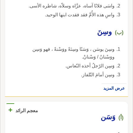
واسَى فلانًا آساه، عزَّاه وسلاّه، شاطره الأسى.
واسِ هذه الأُمَّ فقد فقدت ابنها الوحيد.
وسِنَ
(ب)
وسِنَ يوسَن ، وَسَنًا وسِنَةً ووَسْنةً ، فهو وَسِن
ووَسْنانُ / وَسْنانٌ.
وَسِن الرّجلُ أخذه النّعاس.
وسِن أمامَ التّلفاز.
عرض المزيد
+
معجم الرائد
وَسَن
(أ)