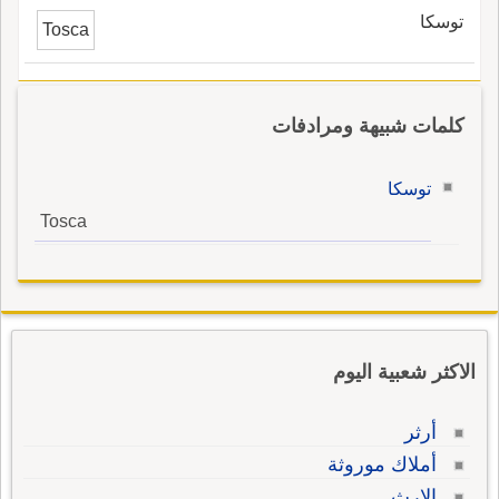
توسكا
Tosca
كلمات شبيهة ومرادفات
توسكا
Tosca
الاكثر شعبية اليوم
أرثر
أملاك موروثة
الإرث