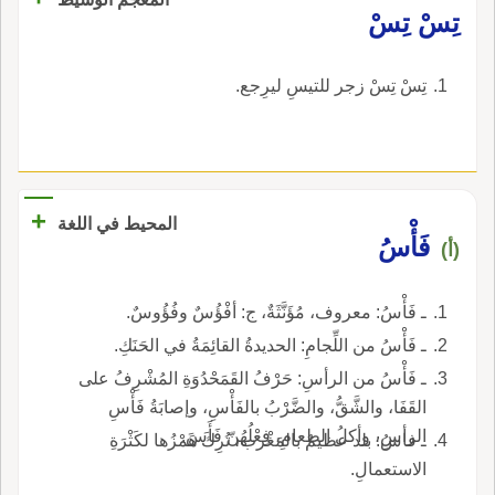
تِسْ تِسْ
تِسْ تِسْ زجر للتيسِ ليرِجع.
+
المحيط في اللغة
فَأْسُ
(أ)
ـ فَأْسُ: معروف، مُؤَنَّثَةٌ، ج: أفْؤُسٌ وفُؤُوسٌ.
ـ فَأْسُ من اللِّجامِ: الحديدةُ القائِمَةُ في الحَنَكِ.
ـ فَأْسُ من الرأسِ: حَرْفُ القَمَحْدُوَةِ المُشْرِفُ على
القَفَا، والشَّقُّ، والضَّرْبُ بالفَأْسِ، وإصابَةُ فَأْسِ
الرأسِ، وأكلُ الطعامِ، فِعْلُهُنّ فَأَسَ.
ـ فاسُ: بلد عظيمٌ بالمَغْرب، تُرِكَ هَمْزُها لكَثْرَةِ
الاستعمالِ.