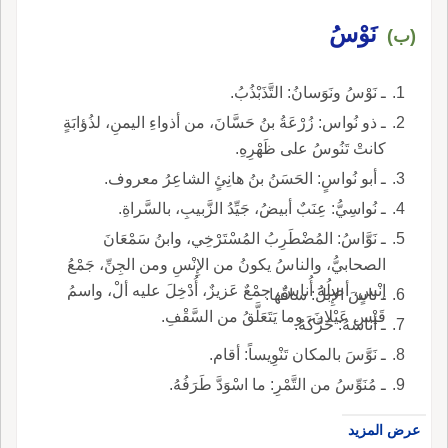
نَوْسُ
(ب)
ـ نَوْسُ ونَوَسانُ: التَّذَبْذُبُ.
ـ ذو نُواس: زُرْعَةُ بنُ حَسَّانَ، من أذواءِ اليمنِ، لذُؤابَةٍ
كانتْ تَنُوسُ على ظَهْرِهِ.
ـ أبو نُواسٍ: الحَسَنُ بنُ هانِئٍ الشاعِرُ معروف.
ـ نُواسِيُّ: عِنَبٌ أبيضُ، جَيِّدُ الزَّبيبِ، بالسَّراةِ.
ـ نَوَّاسُ: المُضْطَرِبُ المُسْتَرْخِي، وابنُ سَمْعَانَ
الصحابيُّ، والناسُ يكونُ من الإِنْسِ ومن الجِنِّ، جَمْعُ
إنْسٍ، أصلُهُ أُناسٌ، جمْعٌ عَزيزٌ، أُدْخِلَ عليه ألْ، واسمُ
ـ ناسَ الإِبلَ: ساقَها.
قَيْسِ عَيْلانَ، وما يَتَعَلَّقُ من السَّقْفِ.
ـ أناسَهُ: حَرَّكَهُ.
ـ نَوَّسَ بالمكان تَنْوِيساً: أقام.
ـ مُنَوِّسُ من التَّمْرِ: ما اسْوَدَّ طَرَفُهُ.
عرض المزيد