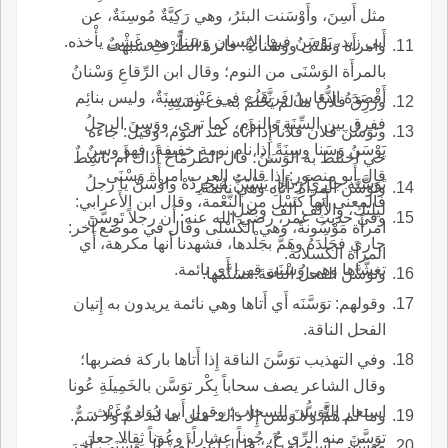
مثل أَسِنَ، وأَوْسَنت البئرُ، وهي رَكِيَّةٌ مُوسِنَةٌ، عن
أَبي زيد، يَوْسَنُ فيها الإِنسان وَسَناً، وهو غَشْيٌ يأْخذه.
وامرأَة وَسْنَى ووَسْنانةٌ: فاترة الطَّرْفِ شبهت
بالمرأَة الوَسْنَى من النوم؛ وقال ابن الرِّقاعِ وَسْنانُ
أَقْصَدَهُ النُّعَاسُ فَرنَّقَت في عَيْنهِ سِنَةٌ، وليس بنائِم
ورُزِقَ فلانٌ ما لم يَحْلُمْ به ف وسَنِهِ.
ففرق بين السِّنَةِ والنوم، كما ترى، ووَسِنَ الرجلُ
وتوَسَّنَ فلان فلاناً إِذا أَتاه عند النوم، وقيل: جاءه
يَوْسَنُ وَسَنا وسِنَةً إِذا نام نومة خفيفة، فهو وسِنٌ
حي اختلط به الوَسَنُ؛ قال الطرمّاحُ أَذاك أَم ناشِطٌ
قال أَبو منصور: إِذا قالت العرب امرأَة وَسْنَى
تَوَسَّنَه جاري رَذاذٍ، يَسْتَنُّ مُنْجرِدُهْ واوْسَنْ يا رجلُ
وتَوَسَّن المرأَة: أَتاه وهي نائمة.
فالمعنى أَنها كَسْلَ من النَّعْمة، وقال ابن الأَعرابي:
ليلتك، والأَلف أَلف وصل.
وفي حديث عمر، رضي الله عنه: أَن رجلاً تَوسَّنَ
امرأَة مَوْسُونةٌ، وهي الكَسْلَى وقال في موضع آخر:
جاري فجَلَدَهُ وهَمَّ بجَلْدها، فشهدنا أَنها مكرهة، أَي
المرأَة الكسلانة.
تغشَّاها وهي وَسْنَى قهرا أَي نائمة.
وتوَسَّنَ الفحلُ الناقةَ: تسَنَّمَها.
وقولهم: توَسَّنَه أَي أَتاها وهي نائمة يريدون به إِتيان
الفحل الناقة.
وفي التهذيب توَسَّنَ الناقة إِذا أَتاها باركة فضربها؛
وقال الشاعر يصف سحاباً بِكْر توَسَّن بالخَمِيلَةِ عُونا
استعار التَّوَسُّنَ للسحاب؛ وقول أَبي دُوَاد وغَيْث
وما لم هَمٌّ ولا وَسَن إِلا ذاك: مثل ما له حَمٌّ ولا سَمٌّ.
توَسَّنَ منه الرِّي حُ، جُوناً عِشاراً، وعُوناً ثِقالا جعل
ووَسْنَى: اسم امرأَة؛ قا الراعي:أَمِنْ آلِ وَسْنَى، آخرَ