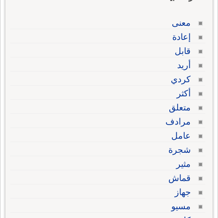
معنى
إعادة
قابل
أريد
كردي
أكثر
متعلق
مرادف
عامل
شجرة
مثير
قماش
جهاز
مسيو