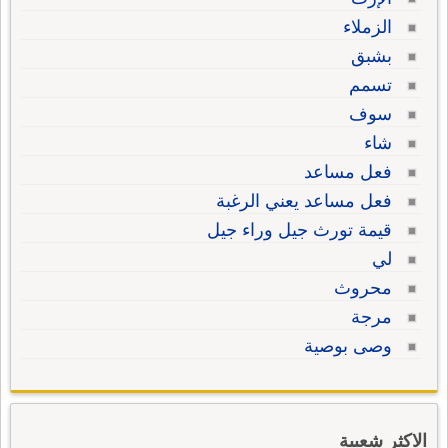
الزملاء
بشبق
تسمم
سوف
شاء
فعل مساعد
فعل مساعد يعني الرغبة
قيمة تورث جيل وراء جيل
لي
محروث
مرجة
وصى بوصية
الاكثر شعبية