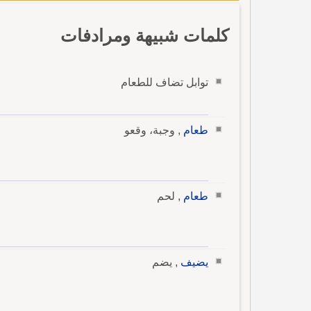
كلمات شبيهة ومرادفات
توابل تضاف للطعام
طعام
, وجبة، وقعو
طعام
, لحم
يضيف
, يضم