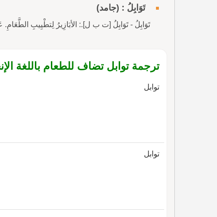
تَوَابِلُ : (جامد)
تَوَابِلُ - تَوَابِلُ [ت ب ل].: الأبَازِيرُ لِتطْيِيبِ الطَّعَامِ. 
ترجمة توابل تضاف للطعام باللغة الإنج
توابل
توابل