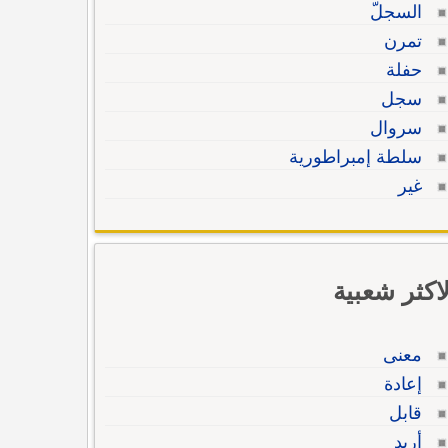
السجلّ
تمرن
حفلة
سجل
سروال
سلطة إمبراطورية
غير
لاكثر شعبية
معنى
إعادة
قابل
أريد