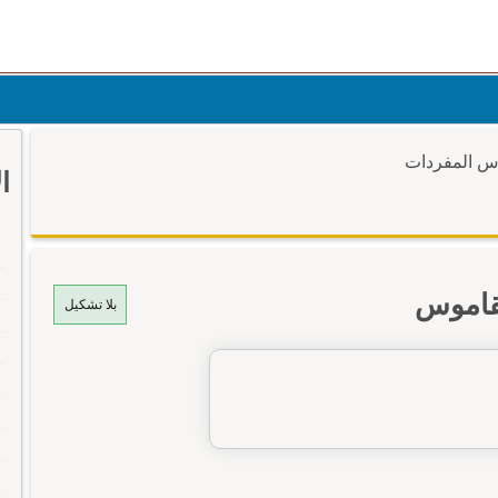
وس المفردات
ا
قاموس
بلا تشكيل