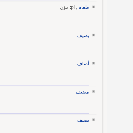
طعام
, pl: مؤن
يضيف
أضاف
مضيف
يضيف