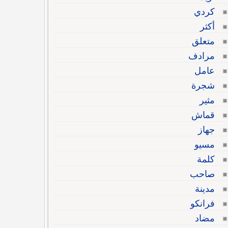
كردي
أكثر
متعلق
مرادف
عامل
شجرة
مثير
قماش
جهاز
مسيو
كلمة
صاحب
مدينة
فرانكو
مضاد