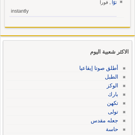
توّاً
, فوراً
instantly
الاكثر شعبية اليوم
أطلق صوتا إيقاعيا
الطبل
الوكز
بارك
تكهن
تولى
جعله مقدس
حاسة