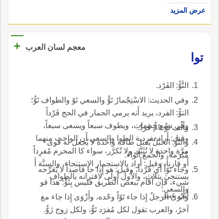
عرض المزيد
+
معجم لسان العرب
توا
التَّوُّ: الفَرْد.
وفي الحديث: الاسْتِجْمارُ تَوٌّ والسعي تَوّ والطواف تَوٌّ؛
التوُّ: الفرد، يريد أَنه يرمي الجمار في الحج فَرْداً
وهي سبع حصيات، ويطوف سبعاً ويسعى سبعاً،
وأَلْف تَوٌّ تامٌّ فَرْدٌ.
وقيل: أَراد بفردية الطوا والسعي أَن الواجب منهما
والتَّوُّ: الحَبْلُ يُفتل طاقة واحدة لا يُجعل له قُوى
مرَّة واحدة لا تُثَنَّى ولا تُكرَّر، سواء كا المحرم مُفرِداً
مُبْرَمة، والجمع أَتْواء.
أَو قارناً، وقيل: أَراد بالاستجمار الاستنجاء، والسنَّة أَ
وجاء تَوّاً أَي فَرْداً، وقيل: هو إِذا جا قاصداً لا يُعَرِّجه
يستنجيَ بثلاثٍ، والأَول أَولى لاقترانه بالطواف
شيء، فإِن أَقام ببعض الطريق فليس بِتَوٍّ؛ هذا قو
والسعي.
أَبي عبيد.
وأَتْوَى الرجلُ إِذا جاء تَوّاً وحْده، وأَزْوَى إِذا جاء مع
آخرُ، والعرب تقول لكل مُفرَد تَوٌّ، ولكل زوج زَوٌّ.