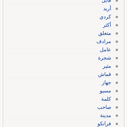
قابل
أريد
كردي
أكثر
متعلق
مرادف
عامل
شجرة
مثير
قماش
جهاز
مسيو
كلمة
صاحب
مدينة
فرانكو