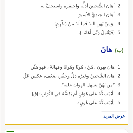
أهان الشَّخصَ أذلَّه واحتقره واستخفَّ به.
أهان الجنديُّ الأسيرَ.
{وَمَنْ يُهِنِ اللهُ فَمَا لَهُ مِنْ مُكْرِمٍ}.
{فَيَقُولُ رَبِّي أَهَانَنِ}.
هانَ
(ب)
هانَ يَهون ، هُنْ ، هُونًا وهَوانًا ومَهانَةً ، فهو هيِّن.
هان الشَّخصُ وغيرُه ذلَّ وحقُر، ضَعُف، عكس عَزَّ.
*من يَهُنْ يسهل الهوان عليه*.
{أَيُمْسِكُهُ عَلَى هَوَانٍ أَمْ يَدُسُّهُ فِي التُّرَابِ} [ق].
{أَيُمْسِكُهُ عَلَى هُونٍ}.
عرض المزيد