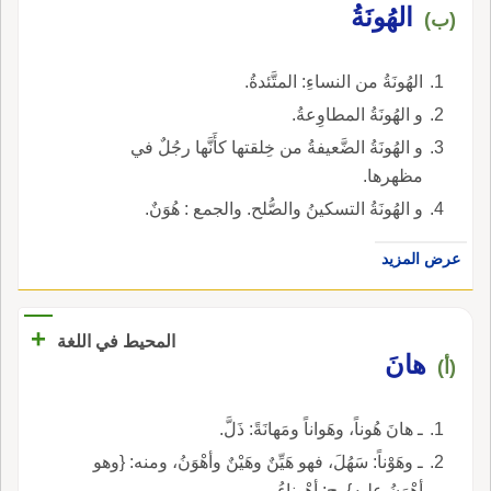
الهُونَةُ
(ب)
الهُونَةُ من النساءِ: المتَّئدةُ.
و الهُونَةُ المطاوِعةُ.
و الهُونَةُ الضَّعيفةُ من خِلقتها كأَنَّها رجُلٌ في
مظهرها.
و الهُونَةُ التسكينُ والصُّلح. والجمع : هُوَنٌ.
عرض المزيد
+
المحيط في اللغة
هانَ
(أ)
ـ هانَ هُوناً، وهَواناً ومَهانَةً: ذَلَّ.
ـ وهَوْناً: سَهُلَ، فهو هَيِّنٌ وهَيْنٌ وأهْوَنُ، ومنه: {وهو
أهْوَنُ عليه}. ج: أهْوِناءُ.