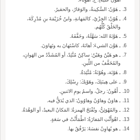
ـ هَوْنُ: السَّكِينةُ، والوَقارُ، والحقيرُ.
ـ هُوْنُ: الخِزْيُ، كالمَهانةِ، وابنُ خُزَيْمَةَ بنِ مُدْرِكَةَ،
والخَلْقُ كُلُّهُم.
ـ هَوَّنَهُ الله: سَهَّلَهُ، وخَفَّفَهُ.
ـ هَوَّنَ الشيءَ: أهانَهُ، كاسْتَهانَ به وتَهاوَنَ.
ـ هو هَيِّنٌ وهَيْنٌ: ساكِنٌ مُتَّئِدٌ، أو المُشَدَّدُ من الهَوانِ،
والمُخَفَّفُ من اللِّينِ.
ـ هَوْنَة، وهُوْنَةُ: مُتَّئِدَةٌ.
ـ على هِينَتِكَ، وهَوْنِكَ: رِسْلِكَ.
ـ أَهْونُ: رجلٌ، واسمُ يومِ الاثنينِ.
ـ هاوَنُ وهاوُنُ وهاوُونُ: الذي يُدَقُّ فيه.
ـ والمُهْوَئِنُّ، وتُفْتَحُ الهمزةُ: المَكانُ البعيدُ، أو الوَهْدَةُ.
ـ اهْوَأَنَّتِ المَفازَةُ: اطْمَأَنَّتْ في سَعَةٍ.
ـ هو يُهاوِنُ نفسَهُ: يَرْفُقُ بها.