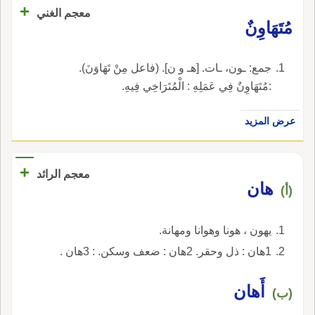
+
معجم الغني
مُتَهَاوِنٌ
جمع: ـون، ـات. [هـ و ن]. (فاعل مِنْ تَهَاوَنَ).
:مُتَهَاوِنٌ فِي عَمَلِهِ : الْمُتَرَاخِي فِيهِ.
عرض المزيد
+
معجم الرائد
هان
(أ)
يهون ، هونا وهوانا ومهانة.
1هان : ذل وحقر. 2هان : ضعف وسكن. : 3هان .
أَهان
(ب)