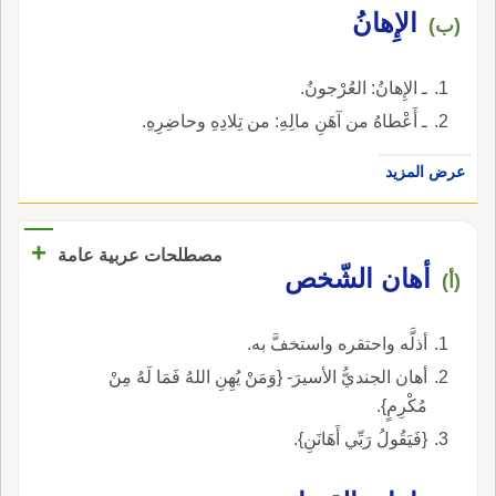
الإِهانُ
(ب)
ـ الإِهانُ: العُرْجونُ.
ـ أَعْطاهُ من آهَنِ مالِهِ: من تِلادِهِ وحاضِرِهِ.
عرض المزيد
+
مصطلحات عربية عامة
أهان الشّخص
(أ)
أذلَّه واحتقره واستخفَّ به.
أهان الجنديُّ الأسيرَ- {وَمَنْ يُهِنِ اللهُ فَمَا لَهُ مِنْ
مُكْرِمٍ}.
{فَيَقُولُ رَبِّي أَهَانَنِ}.