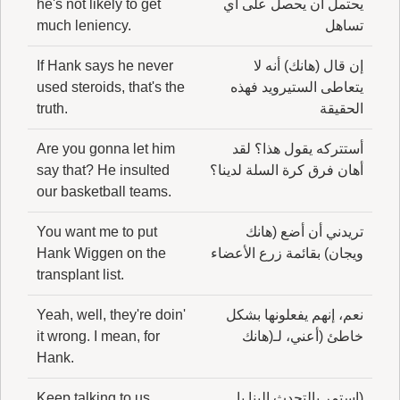
يحتمل أن يحصل على أي
he's not likely to get
تساهل
much leniency.
إن قال (هانك) أنه لا
If Hank says he never
يتعاطى الستيرويد فهذه
used steroids, that's the
الحقيقة
truth.
أستتركه يقول هذا؟ لقد
Are you gonna let him
أهان فرق كرة السلة لدينا؟
say that? He insulted
our basketball teams.
تريدني أن أضع (هانك
You want me to put
ويجان) بقائمة زرع الأعضاء
Hank Wiggen on the
transplant list.
نعم، إنهم يفعلونها بشكل
Yeah, well, they're doin'
خاطئ (أعني، لـ(هانك
it wrong. I mean, for
Hank.
(استمر بالتحدث إلينا يا
Keep talking to us,