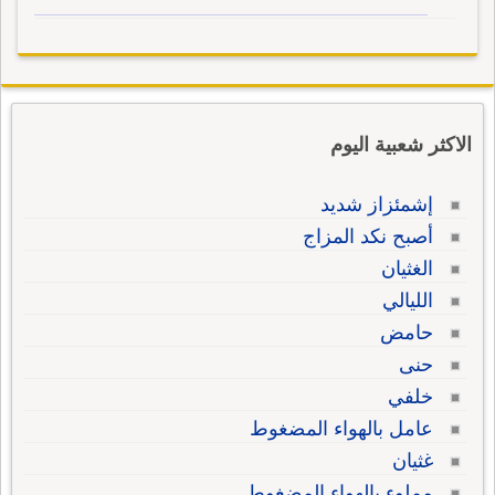
الاكثر شعبية اليوم
إشمئزاز شديد
أصبح نكد المزاج
الغثيان
الليالي
حامض
حنى
خلفي
عامل بالهواء المضغوط
غثيان
مملوء بالهواء المضغوط