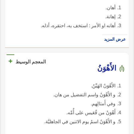
أهان.
إهانة.
أهانه او الأمر : استخف به، احتقره، أذله.
عرض المزيد
+
المعجم الوسيط
الأَهْوَنُ
(أ)
الأَهْوَنُ الهَيِّنُ.
و الأَهْوَنُ واسم التفضيل من هان.
وفي أَمثالِهم.
أَهْوَنُ من قُعَيس على أُمِّه.
و الأَهْوَنُ اسمُ يوم الاثنين في الجاهليَّة.