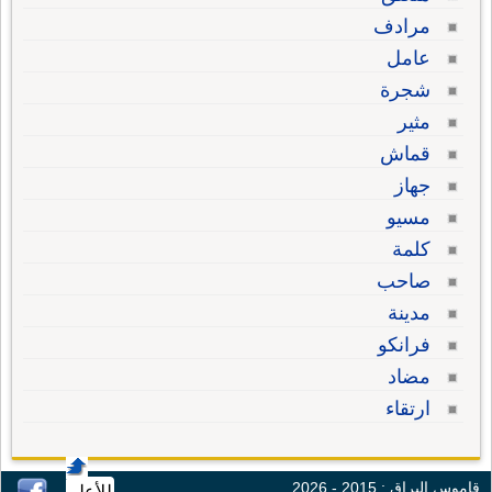
مرادف
عامل
شجرة
مثير
قماش
جهاز
مسيو
كلمة
صاحب
مدينة
فرانكو
مضاد
ارتقاء
قاموس البراق : 2015 - 2026
للأعلى