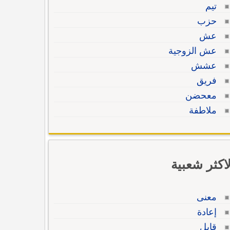
تيم
حزب
عش
عش الزوجية
عشش
فريق
معحضن
ملاطفة
لاكثر شعبية
معنى
إعادة
قابل