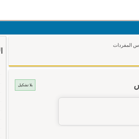
وس المفردات
ا
س
بلا تشكيل