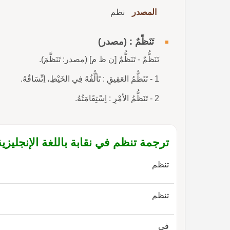
المصدر
نظم
تَنَظُّمٌ : (مصدر)
تَنَظُّمٌ - تَنَظُّمٌ [ن ظ م] (مصدر: تَنَظَّمَ).
1 - تَنَظُّمُ العَقِيقِ : تَألُّفُهُ فِي الخَيْطِ، اِتِّسَاقُهُ.
2 - تَنَظُّمُ الأمْرِ : اِسْتِقَامَتُهُ.
ترجمة تنظم في نقابة باللغة الإنجليزية
تنظم
تنظم
في