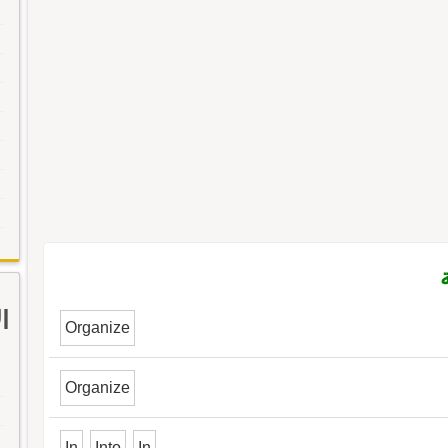
ا
Organize
Organize
In
Into
In