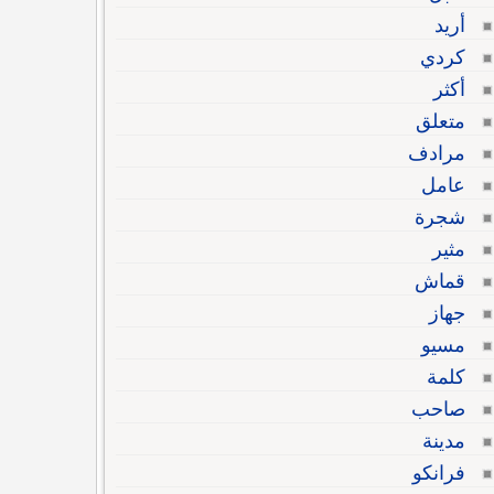
أريد
كردي
أكثر
متعلق
مرادف
عامل
شجرة
مثير
قماش
جهاز
مسيو
كلمة
صاحب
مدينة
فرانكو