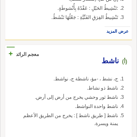
:تَنْشِيطُ الحَبْلِ : عَقْدُهُ بِأُنْشوطَةٍ.
تَنْشِيطُ الفِرَقِ الفَنِّيَّةِ : جَعْلُهَا تَنْشَطُ.
عرض المزيد
+
معجم الرائد
ناشط
(أ)
ج، نشط ، -مؤ، ناشطة ج، نواشط.
ناشط ذو نشاط.
ناشط ثور وحشي يخرج من أرض إلى أرض.
ناشط واحدة النواشط.
ناشط [ طريق ناشط ] : يخرج من الطريق الأعظم
يمنة ويسرة.