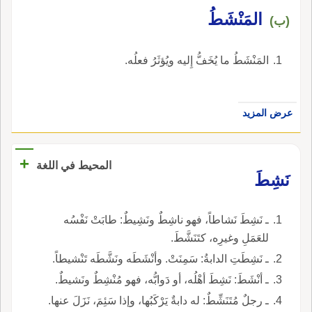
المَنْشَطُ
(ب)
المَنْشَطُ ما يُخَفُّ إِليه ويُؤثَرُ فعلُه.
عرض المزيد
+
المحيط في اللغة
نَشِطَ
ـ نَشِطَ نَشاطاً، فهو ناشِطٌ ونَشِيطٌ: طابَتْ نَفْسُه
للعَمَلِ وغيرِه، كتَنَشَّطَ.
ـ نَشِطَتِ الدابةُ: سَمِنَتْ. وأنْشَطَه ونَشَّطَه تَنْشيطاً.
ـ أنْشَطَ: نَشِطَ أهْلُه، أو دَوابُّه، فهو مُنْشِطٌ ونَشيطٌ.
ـ رجلٌ مُتَنَشِّطٌ: له دابةٌ يَرْكَبُها، وإذا سَئِمَ، نَزَلَ عنها.