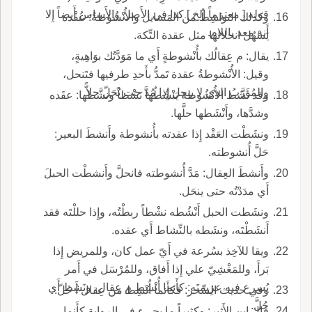
قوله [ معتزماً إلخ ] كذا في الأَصل والأَساس أَيضاً إِلا
وكذلك النواشِطُ من المَسايل والأُنْشُوطةُ: عُقْدة
أَنه معد باللام.
يَسْهُل انحلالها مثل عقدة التِّكة.
يقال: م عِقالُك بأُنْشوطةٍ أَي ما مَوَدَّتُك بوَاهِيةٍ،
وقيل: الأُنْشوطةُ عقدة تَمدُّ بأَحدِ طرفيها فتَنحل،
والمُؤَرَّبُ الذي لا ينحل إِذا مُدَّ حت يُحَلّ حلاًّ.
وقد نشَط الأُنْشُوطةَ يَنْشُطُها نَشْطاً ونشَّطها: عقَده
وشدَّها، وأَنْشَطها حلَّها.
ونشَطْت العَقْد إِذا عقدته بأُنشوطة وأَنشطَ البعير:
حَلَّ أُنشوطته.
وأَنشطَ العِقال: مَدَّ أُنشوطته فانحلَّ وأَنشطْت الحبلَ
أَي مدَدْتُه حتى ينحَل.
ونشَطت الحبل أَنْشُطه نشْطاً ربطْتُه، وإِذا حللْتَه فقد
أَنشَطْتَه، ونشَطه بالنِّشاط أَي عقده.
ويقا للآخِذ بسُرعة في أَيّ عمل كان، وللمريض إِذا
بَرأَ، وللمَغْشِيّ علي إِذا أَفاق، وللمُرْسَل في أَمر
يُسرع فيه عزِيمتَه: كأَنما أُنْشِط م عِقال، ونَشِط أَي
وفي حديث السِّحر: فكأَنما أُنْشِط من عِقال أَ حُلّ.
حُلَّ.
قال ابن الأَثير: وكثيراً ما يجيء في الرواية كأَنما