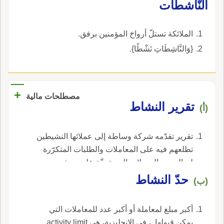
النّاشطات
الملائكة تستلّ أرواحَ المؤمنين برفق.
{وَالنَّاشِطَاتِ نَشْطًا}.
+
مصطلحات مالية
تقرير النشاط
(أ)
تقرير تقدّمه شركة وساطة إلى عملائها النشيطين
تطلعهم فيه على المعاملات والطلبات المتكرّرة
لصالحهم والعمولات المستحقّة عليهم ، في
الإنجليزية، هي activity letter.
حدّ النشاط
(ب)
أكبر مبلغ لمعاملة أو أكبر عدد للمعاملات التي
يمكن قبولها. ، في الإنجليزية، هي activity limit.