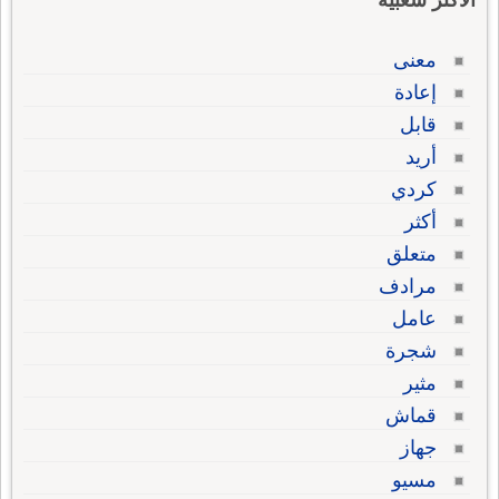
الاكثر شعبية
معنى
إعادة
قابل
أريد
كردي
أكثر
متعلق
مرادف
عامل
شجرة
مثير
قماش
جهاز
مسيو