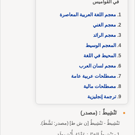
في القواميس
معجم اللغة العربية المعاصرة
معجم الغني
معجم الرائد
المعجم الوسيط
المحيط في اللغة
معجم لسان العرب
مصطلحات عربية عامة
مصطلحات مالية
ترجمة إنجليزية
تَنْشِيطٌ : (مصدر)
تَنْشِيطٌ - تَنْشِيطٌ [ن ش ط] (مصدر: نَشَّطَ).
1 - تَنْشِيطُ الحَبْلِ: عَقْدُهُ بِأُنْشوطَةٍ.