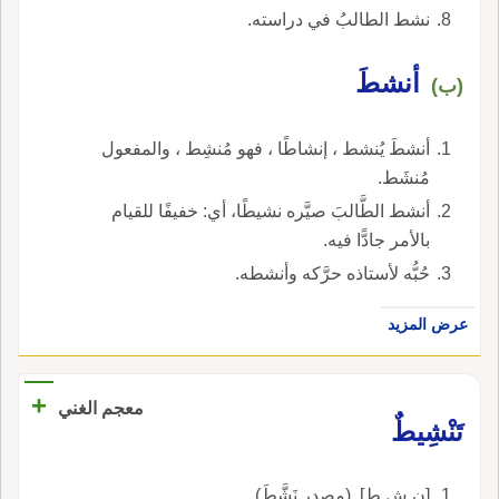
نشط الطالبُ في دراسته.
أنشطَ
(ب)
أنشطَ يُنشط ، إنشاطًا ، فهو مُنشِط ، والمفعول
مُنشَط.
أنشط الطَّالبَ صيَّره نشيطًا، أي: خفيفًا للقيام
بالأمر جادًّا فيه.
حُبُّه لأستاذه حرَّكه وأنشطه.
عرض المزيد
+
معجم الغني
تَنْشِيطٌ
[ن ش ط]. (مصدر نَشَّطَ).