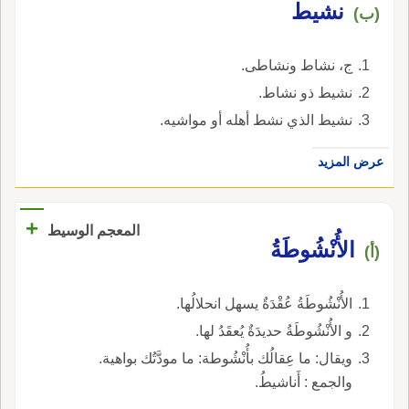
نشيط
(ب)
ج، نشاط ونشاطى.
نشيط ذو نشاط.
نشيط الذي نشط أهله أو مواشيه.
عرض المزيد
+
المعجم الوسيط
الأُنْشُوطَةُ
(أ)
الأُنْشُوطَةُ عُقْدَةٌ يسهل انحلالُها.
و الأُنْشُوطَةُ حديدَةٌ يُعقَدُ لها.
ويقال: ما عِقالُك بأُنْشُوطة: ما مودَّتُك بواهية.
والجمع : أَناشيطُ.