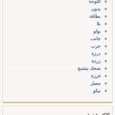
اللّوحة
بدون
بطاقة
بلا
بولو
جانب
جرب
درزة
زردة
ضحك بتشنج
غرزة
مصل
نيكو