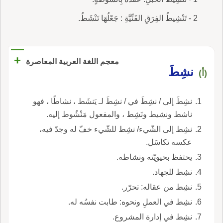
2 - تَنْشِيطُ الفِرَقِ الفَنِّيَّةِ : جَعْلُهَا تَنْشَطُ.
+
معجم اللغة العربية المعاصرة
نشِطَ
(أ)
نشِطَ إلى / نشِطَ في / نشِطَ لـ يَنشَط ، نشاطًا ، فهو
ناشط ونشيط ونَشِط ، والمفعول مَنْشُوط إليه.
نشِط إلى الشّيء/ نشِط للشّيء خفّ له وجدّ فيه،
عكسه تكاسَل.
يحتفظ بحيويّته ونشاطه.
نشِط للجهاد.
نشِط من عقاله: تحرّر.
نشِط في العملِ ونحوه: طابت نفسُه له.
نشِط في إدارة المشروع.