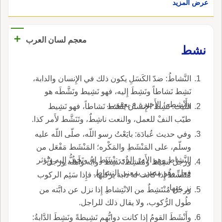
عرض المزيد
+
معجم لسان العرب
نشط
النَّشاطُ: ضدّ الكَسَلِ يكون ذلك في الإِنسان والدابة،
نَشِط نَشاطاً ونَشِطَ إِليه، فهو نَشِيط ونَشَّطَه هو
وأَنْشطه؛ الأَخيرة ع يعقوب.
الليث: نَشِط الإِنسان يَنْشَط نَشاطاً، فهو نَشِيط
طيّب النفْ للعمل، والنعت ناشِطٌ، وتَنَشَّط لأَمر كذا.
وفي حديث عُبادَة: بايَعْتُ رسو اللّه، صلّى اللّه عليه
وسلّم، على المَنْشَطِ والمَكْره؛ المَنْشَط مَفْعَل من
النَّشاط وهو الأَمر الذي تنْشَط له وتَخِفُّ إِليه وتُؤثر
ورجل نَشِيط ومُنْشِطٌ: نَشِطَ دوابُّه وأَهلُه ورجلٌ
فعل وهو مصدر بمعنى النشاط.
مُتَنَشِّطٌ إِذا كانت له دابة يركبها، فإِذا سَئِم الركوب
نز عنها.
ورجل مُنْتَشِطٌ من الانْتِشاطِ إِذا نزل عن دابَّته من
طُول الرُّكوب، ولا يقال ذلك للراجل.
وأَنْشَطَ القومُ إِذا كانت دوابُّهم نَشِيطةً ونَشِطَ الدَّابةُ: