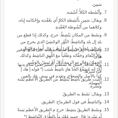
سَمِنَ.
وأَنْشَطه الكَلأُ: أَسْمَنه.
ويقال: سَمِن بأَنْشِطةِ الكلإِ أَي بعُقْدتِه وإِحْكامه إِياه،
وكلاهما من أُنْشُوطة العُقْدةِ.
ونشَط من المكان يَنْشِطُ: خرج، وكذلك إِذا قطع من
بلد إِل بلد والناشِطُ: الثَّوْر الوحْشِيّ الذي يخرج من
بلد إِلى بلد أَو من أَر إِلى أَرض؛ قال أُسامة الهُذلي
ونَشَطَتِ الإِبلُ تَنْشِطُ نَشْطاً: مضت على هُدّى أَو غير
وإِلاَّ النَّعامَ وحَفَّانَه وطَغْياً معَ اللَّهِقِ الناشِط وكذلك
هدى.
الحِمارُ؛ وقال ذو الرمة أَذاكَ أَمْ نَمِشٌ بالوَشْي
ويقا للناقة: حَسُنَ ما نَشَطَتِ السيرَ يعني سَدْوَ يديها
أَكْرُعُه مُسَفَّعُ الخَدّ هادٍ ناشِطٌ شَبَب (* قوله [ هاد ]
في سيرها.
كذا بالأصل والصحاح، وتقدم في نمش عاد بالعين
الليث طريق ناشِطٌ يَنْشِط من الطريق الأَعظم يَمنة
المهملة.
ويَسْرة.
ويقال: نَشَط به الطريقُ.
والناشِطُ في قول الطرماح: الطريق.
ونشَط الطريقُ ينشِط: خرج م الطريق الأَعظم يَمنةً
أَو يَسْرة؛ قال حميد مُعْتَزِماً بالطُّرُقِ النَّواشِط (*