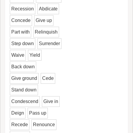
Recession
Abdicate
Concede
Give up
Part with
Relinquish
Step down
Surrender
Waive
Yield
Back down
Give ground
Cede
Stand down
Condescend
Give in
Deign
Pass up
Recede
Renounce