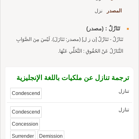
المصدر
نزل
تَنَازُلٌ : (مصدر)
تَنَازُلٌ - تَنَازُلٌ [ن ز ل] (مصدر: تَنَازَلَ). لَيْسَ مِنَ الصَّوَابِ
التَّنَازُلُ عَنْ الحُقُوقِ : التَّخَلِّي عَنْهَا.
ترجمة تنازل عن ملكيات باللغة الإنجليزية
تنازل
Condescend
تنازل
Condescend
Concession
Surrender
Demission