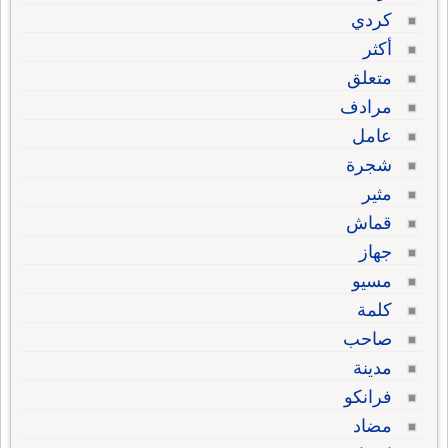
كردي
أكثر
متعلق
مرادف
عامل
شجرة
مثير
قماش
جهاز
مسيو
كلمة
صاحب
مدينة
فرانكو
مضاد