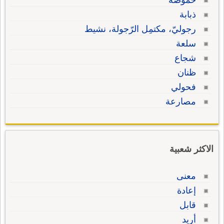
حموضة
ذبابة
رجوليّ، مكتمِل الرّجولة، نشيط
سلعة
شجاع
ظنان
فحولي
مصارعة
الاكثر شعبية
معنى
إعادة
قابل
أريد