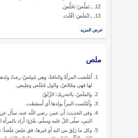
ـ تَمَلَّصَ: تَخَلَّصَ.
ـ انْمَلَصَ: أفْلَتَ.
عرض المزيد
ملص
أَمْلَصَت المرأَةُ والناقةُ، وهي مُمِلصٌ: رمَتْ ولد
لها فهي مِمْلاصٌ، والول مُمْلَص ومَلِيص.
والمَلَصُ، بالتحريك: الزَّلَقُ.
وأَمْلَصت المرأَ بولدها أَي أَسقطت.
وفي الحديث: أَن عمر، رضي اللّه عنه، سأَل عن إِم
النبي، صلّى اللّ عليه وسلّم، بغُرّةٍ؛ أَراد بالمرأَة ا
وكل ما زَلِقَ من اليد أَو غيرها، فق مَلِصَ مَلَصاً؛