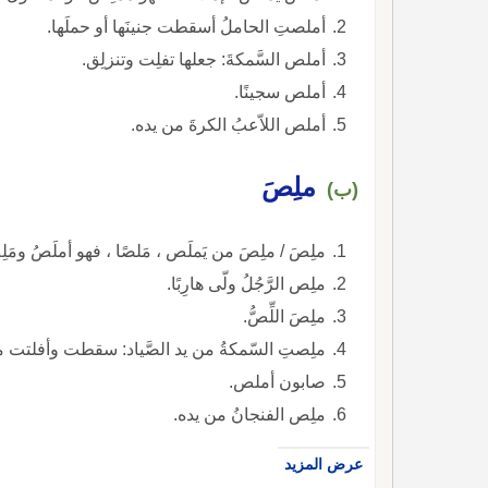
أملصتِ الحاملُ أسقطت جنينَها أو حملَها.
أملص السَّمكةَ: جعلها تفلِت وتنزلِق.
أملص سجينًا.
أملص اللاّعبُ الكرةَ من يده.
ملِصَ
(ب)
ملِصَ / ملِصَ من يَملَص ، مَلصًا ، فهو أملَصُ و
ملِص الرَّجُلُ ولّى هارِبًا.
ملِصَ اللِّصُّ.
ملِصتِ السّمكةُ من يد الصَّياد: سقطت وأفلتت من
صابون أملص.
ملِص الفنجانُ من يده.
عرض المزيد