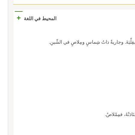
+
المحيط في اللغة
ِقِلِّيَةَ. وجاريةٌ ذاتُ شِماسٍ ومِلاصٍ في الشِّينِ.
َادَتْهُ، فمِمْلاصٌ.