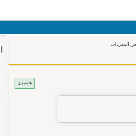
وس المفردات
ا
بلا تشكيل