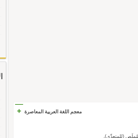
ا
+
معجم اللغة العربية المعاصرة
ملَص (للمتعدِّي).