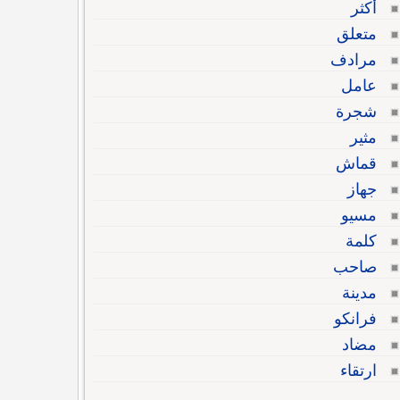
أكثر
متعلق
مرادف
عامل
شجرة
مثير
قماش
جهاز
مسيو
كلمة
صاحب
مدينة
فرانكو
مضاد
ارتقاء