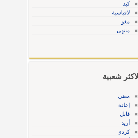
كبد
لاقياسية
مغو
منتهى
لاكثر شعبية
معنى
إعادة
قابل
أريد
كردي