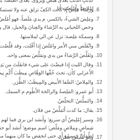
كذَنَبِ الذِّئْب يُعَدّى هَبَص ويروى: يُعَدّى القَبَصا،
إِمْلاصاً وأَمْلَصْته أَنا.
ورشاءٌ مَلِصٌ إِذ كانت الكفّ تزلق عنه ولا تست
ومَلِصَ الشيءُ، بالكسر، م يدي مَلَصاً، فهو أَمْلَصُ 
وخص اللحياني به الرِّشاءَ والعِنانَ والحبل، قال و
وسمكة مَلِصة: تزل عن الي لملاستها.
وانْفَلَص مني الأَمر وامّلَصَ إِذا أَفْلت، وقد فَلَّصْت 
وتَفَلَّصَ الرِّشاءُ من يدي وتمَلَّصَ بمعنى واحد.
وقال الليث إِذا قبضْتَ على شيء فانفَلَتَ من يَدِك 
الأَعرابي كأَن، تحتَ خُفِّها الوَهَّاصِ مِيظَبَ أُكْمٍ 
والمِلاصُ: الصَّفا الأَبيض والمِيظَبُ: الظُّرَر.
أَبو عمرو: المَلِصةُ والزالخة الأَطُوم م السمك.
والتملُّصُ: التخلّصُ.
يقال: ما كدت أَتَمَلَّصُ من فلان.
وسير إِمْلِيصٌ أَي سريع؛ وأَنشد ابن بري فما لهم بال
شِماصٍ ومِلاصٍ ومَلْص: اسم موضع؛ أَنشد أَبو حنيفة
اطْمَأَنّ جَسِيمُه أَي حتى انخفض ما كان منهما مرت
وبنو مُلَيص: بطن.