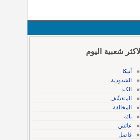
لاكثر شعبية اليوم
أتيكا
الشذوذية
الكبد
المتقشّف
المخالفة
تائه
عائش
فاضل