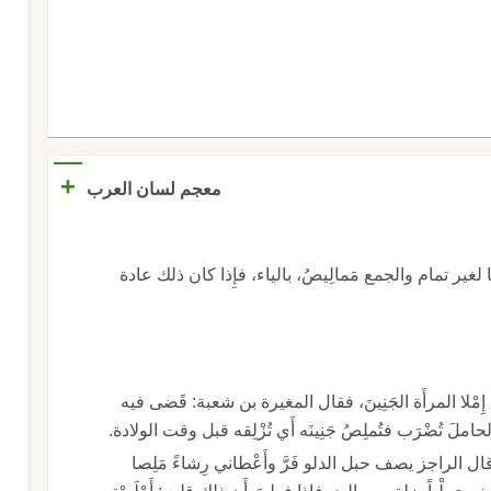
+
معجم لسان العرب
ها لغير تمام والجمع مَمالِيصُ، بالياء، فإِذا كان ذلك عادة
ْلا المرأَة الجَنِينَ، فقال المغيرة بن شعبة: قَضى فيه
لحاملَ تُضْرَب فتُملِصُ جَنِينَه أَي تُزْلِقه قبل وقت الولادة.
 قال الراجز يصف حبل الدلو فَرَّ وأَعْطاني رِشاءً مَلِصا