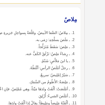
مِلاصُ
ـ مِلاصُ: الصَّفا الأبيضُ، وقَلْعَةٌ بِسواحِلِ جَزيرةِ ص
ـ مَلَصَ بسلْحِهِ: رَمَى به.
ـ مَلِصَ: سَقَطَ مُتَزَلِّجاً.
ـ رِشاءٌ مَلِصٌ: تَزْلَقُ الكَفُّ عنه.
ـ يا ابنَ مَلاَّصٍ: شَتْمٌ.
ـ رجلٌ أمْلَصُ الرأسِ: أثْلَطُهُ.
ـ سَيْرٌ إمْلِيصٌ: سريعٌ.
ـ مَلِصَةُ: الأَطُومُ من السَّمَكِ.
ـ أمْلَصَتْ: ألْقَتْ ولدَهَا مَيِّتاً، وهي مُمْلِصٌ، فإنِ اعْت
ـ أمْلَصَ الشيءُ: أُزْلِقَ.
ـ ألْقَتْهُ مَلِيصاً ومَلِيطاً: يقالُ إذا ألْقَتْ ولدَها.