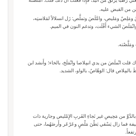
 يعني رَطْباً يزلق من اليد، فإِذا فعلتَ أَن ذلك قلت: أَمْلَصْته
مكن من القبض عليه.
ومَلِصٌ ومَليص، وامَّلَصَ وتملَّص: زَل انسلالاً لمَلاستِه،
انْمَلَصَ الشيء أَفْلَت، وتدغم النون في الميم.
ومَلَّصْته.
قلت انْملَصَ من يدي انمِلاصا وانْمَلَخ، بالخاء؛ وأَنشد ابن
نِيطَ بالمِلاص قال: الوَهّاصُ، بالواو، الشديد.
دَّوِّ من مَحِيصِ غير نَجاءِ القَربِ الإِمْليص وجارية ذات
 فما زال يَسْقي بَطْنَ مَلْصٍ وعَرْعَر وأَرضَهُما، حتى
فعاً.