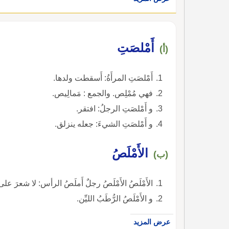
أَمْلصَتِ
(أ)
أَمْلصَتِ المرأَةُ: أَسقطت ولدها.
فهي مُمْلِص. والجمع : مَمالِيص.
و أَمْلصَتِ الرجلُ: افتقر.
و أَمْلصَتِ الشيءَ: جعله ينزلق.
الأَمْلَصُ
(ب)
الأَمْلَصُ الأَمْلَصُ رجلٌ أَملَصُ الرأس: لا شعرَ عل
و الأَمْلَصُ الرُّطَبُ الليِّن.
عرض المزيد