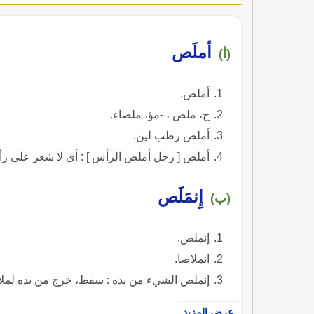
أملَص
(أ)
أملص.
ج، ملص ، -مؤ، ملصاء.
أملص رطب لين.
أملص [ رجل أملص الرأس ] : أي لا شعر على رأ
إِنمَلَص
(ب)
إنملص.
انملاصا.
إنملص الشيء من يده : سقط، خرج من يده لملاس
عرض المزيد